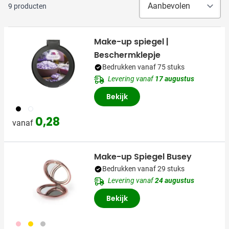
9
producten
Make-up spiegel |
Beschermklepje
Bedrukken vanaf 75 stuks
Levering vanaf
17 augustus
Bekijk
001
002
0,28
vanaf
Make-up Spiegel Busey
Bedrukken vanaf 29 stuks
Levering vanaf
24 augustus
Bekijk
017
031
032