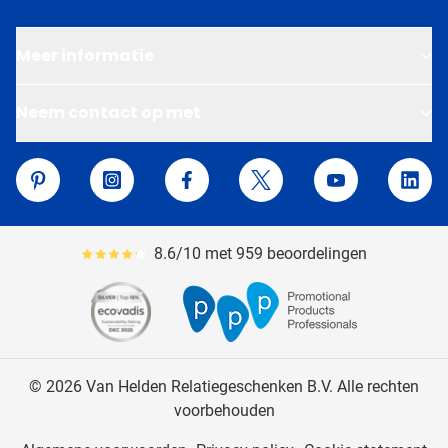
Meer informatie
Neem contact op met
Van Helden Relatiegeschenken
Pinterest
Instagram
Facebook
Twitter
YouTube
Linke
8.6/10 met 959 beoordelingen
Gemiddeld reviewpercentage is 86
© 2026 Van Helden Relatiegeschenken B.V. Alle rechten
voorbehouden