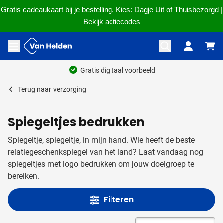
Gratis cadeaukaart bij je bestelling. Kies: Dagje Uit of Thuisbezorgd |
Bekijk actiecodes
Ga naar de inhoud
Menu openen
Ruim 60 jaar ervaring
Terug naar
verzorging
Spiegeltjes bedrukken
Spiegeltje, spiegeltje, in mijn hand. Wie heeft de beste
relatiegeschenkspiegel van het land? Laat vandaag nog
spiegeltjes met logo bedrukken om jouw doelgroep te
bereiken.
Filteren