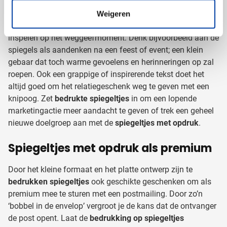
Wil je er echt uitspringen? Laat de opdruk dan in full-colour
op de spiegeltjes bedrukken. Zo kun je iedere afbeelding of
Weigeren
foto op spiegels
laten zetten – daarmee kun je handig
inspelen op het weggeefmoment. Denk bijvoorbeeld aan de
spiegels als aandenken na een feest of event; een klein
gebaar dat toch warme gevoelens en herinneringen op zal
roepen. Ook een grappige of inspirerende tekst doet het
altijd goed om het relatiegeschenk weg te geven met een
knipoog. Zet
bedrukte spiegeltjes
in om een lopende
marketingactie meer aandacht te geven of trek een geheel
nieuwe doelgroep aan met de
spiegeltjes met opdruk
.
Spiegeltjes met opdruk als premium
Door het kleine formaat en het platte ontwerp zijn te
bedrukken spiegeltjes
ook geschikte geschenken om als
premium mee te sturen met een postmailing. Door zo’n
‘bobbel in de envelop’ vergroot je de kans dat de ontvanger
de post opent. Laat de
bedrukking op spiegeltjes