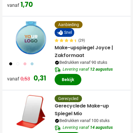
1,70
vanaf
Aanbieding
Snel
(29)
Make-upspiegel Joyce |
Zakformaat
Bedrukken vanaf 90 stuks
001
002
017
018
Levering vanaf
12 augustus
Normale prijs
Speciale prijs
0,31
0,53
vanaf
Bekijk
Gerecycled
Gerecyclede Make-up
Spiegel Mio
Bedrukken vanaf 100 stuks
Levering vanaf
14 augustus