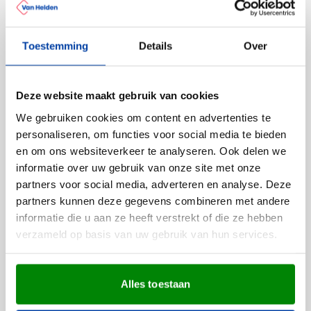
Make-up spiegels inzetten als
weggevertje
Toestemming
Details
Over
Een
bedrukt spiegeltje
is een ideale weggever voor de
vrouwelijke doelgroep, hoewel sommige mannen het
wellicht ook wel een leuk cadeau vinden. De betaalbare
Deze website maakt gebruik van cookies
spiegeltjes doen het daarom uitstekend als giveaway op
beurzen en open dagen. Laat
spiegeltjes bedrukken met
We gebruiken cookies om content en advertenties te
bedrijfslogo
om ook na afloop van het evenement onder de
personaliseren, om functies voor social media te bieden
aandacht te blijven. Maak het ontvangers extra
en om ons websiteverkeer te analyseren. Ook delen we
gemakkelijk om contact op te nemen door ook adres- en
informatie over uw gebruik van onze site met onze
contactgegevens op de spiegeltjes te printen. Zo geef je als
partners voor social media, adverteren en analyse. Deze
het ware een visitekaartje af, maar dan wel één waar de
partners kunnen deze gegevens combineren met andere
ontvanger wat aan heeft. Telkens wanneer de
make-up
informatie die u aan ze heeft verstrekt of die ze hebben
spiegel met opdruk
wordt gebruikt zal uw organisatie
verzameld op basis van uw gebruik van hun services.
weer top of mind zijn.
Fullcolour bedrukte spiegeltjes
Alles toestaan