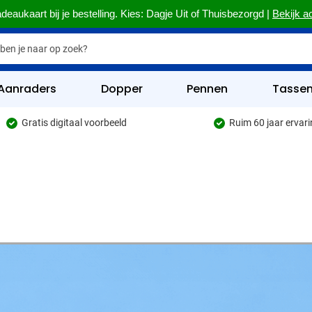
deaukaart bij je bestelling. Kies: Dagje Uit of Thuisbezorgd |
Bekijk a
Aanraders
Dopper
Pennen
Tasse
Gratis digitaal voorbeeld
Ruim 60 jaar ervar
hrijfwaren categorie
kelijk & Kantoor categorie
rinkwaren categorie
eggevertjes categorie
ultimedia categorie
assen categorie
reedschap & Veiligheid categorie