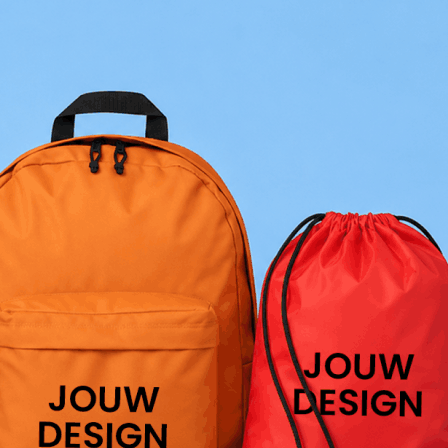
utdoor categorie
ome & Wellness categorie
en & Tafelen categorie
inderen categorie
leding categorie
uurzaam categorie
spiratie categorie
ties & overig categorie