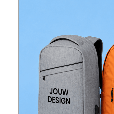
Outdoor
Toon submenu voor O
Home & Wellness
Toon submenu voor H
Eten & Tafelen
Toon submenu voor Et
Kinderen
Toon submenu voor K
Kleding
Toon submenu voor K
Duurzaam
Toon submenu voor D
Inspiratie
Toon submenu voor In
Acties & overig
Toon submenu voor Ac