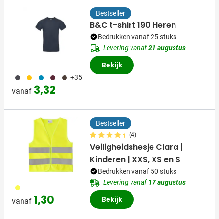
Bestseller
B&C t-shirt 190 Heren
Bedrukken vanaf 25 stuks
Levering vanaf
21 augustus
Bekijk
491
031
130
010
011
+35
3,32
vanaf
Bestseller
(4)
Veiligheidshesje Clara |
Kinderen | XXS, XS en S
Bedrukken vanaf 50 stuks
Levering vanaf
17 augustus
006
1,30
Bekijk
vanaf