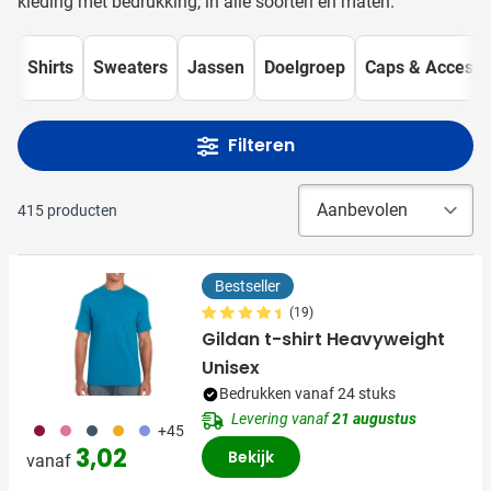
kleding met bedrukking, in alle soorten en maten.
Shirts
Sweaters
Jassen
Doelgroep
Caps & Accesso
Filteren
415
producten
Bestseller
(19)
Gildan t-shirt Heavyweight
Unisex
Bedrukken vanaf 24 stuks
Levering vanaf
21 augustus
071
072
150
031
354
+45
3,02
Bekijk
vanaf