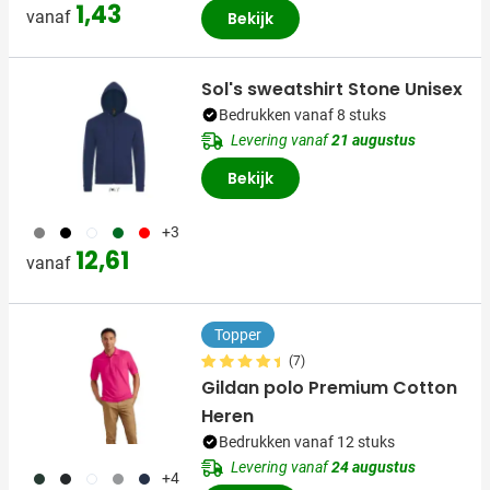
1,43
vanaf
Bekijk
Sol's sweatshirt Stone Unisex
Bedrukken vanaf 8 stuks
Levering vanaf
21 augustus
Bekijk
929
001
002
134
008
+3
12,61
vanaf
Topper
(7)
Gildan polo Premium Cotton
Heren
Bedrukken vanaf 12 stuks
Levering vanaf
24 augustus
374
001
002
038
536
+4