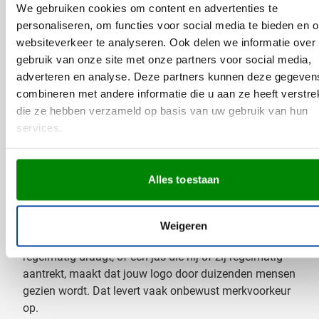
We gebruiken cookies om content en advertenties te
7,22
vanaf
personaliseren, om functies voor social media te bieden en 
websiteverkeer te analyseren. Ook delen we informatie over
gebruik van onze site met onze partners voor social media,
Volgende
Jump forward
1
2
3
...
18
Je leest momenteel pagina
Pagina
Pagina
Pagina
adverteren en analyse. Deze partners kunnen deze gegeven
combineren met andere informatie die u aan ze heeft verstrek
die ze hebben verzameld op basis van uw gebruik van hun
Waarom kleding laten bedrukken?
services.
Als je kleding laat bedrukken, kies je voor een uniek
relatiegeschenk of voor professionele kledij tijdens
Alles toestaan
evenementen.
Als relatiegeschenk zorgt het bedrukken van kleding voor
Weigeren
extra naamsbekendheid. Een petje dat een relatie
regelmatig draagt, of een jas die hij of zij regelmatig
aantrekt, maakt dat jouw logo door duizenden mensen
gezien wordt. Dat levert vaak onbewust merkvoorkeur
op.