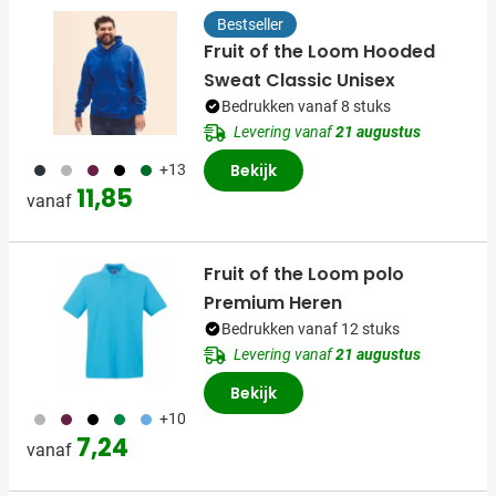
Bestseller
Fruit of the Loom Hooded
Sweat Classic Unisex
Bedrukken vanaf 8 stuks
Levering vanaf
21 augustus
150
043
010
001
134
Bekijk
+13
11,85
vanaf
Fruit of the Loom polo
Premium Heren
Bedrukken vanaf 12 stuks
Levering vanaf
21 augustus
Bekijk
580
010
001
134
123
+10
7,24
vanaf