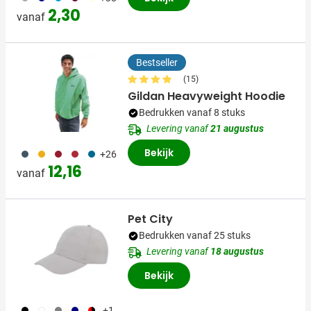
2,30
vanaf
Bestseller
(15)
Gildan Heavyweight Hoodie
Bedrukken vanaf 8 stuks
Levering vanaf
21 augustus
Bekijk
150
031
372
097
373
+26
12,16
vanaf
Pet City
Bedrukken vanaf 25 stuks
Levering vanaf
18 augustus
Bekijk
001
002
003
536
083
+1