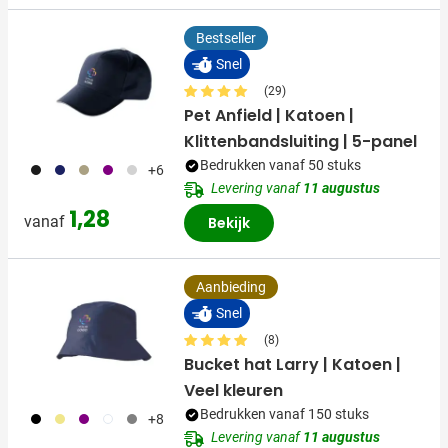
Bestseller
Snel
(29)
Pet Anfield | Katoen |
Klittenbandsluiting | 5-panel
Bedrukken vanaf 50 stuks
001
023
013
024
002
+6
Levering vanaf
11 augustus
1,28
vanaf
Bekijk
Aanbieding
Snel
(8)
Bucket hat Larry | Katoen |
Veel kleuren
Bedrukken vanaf 150 stuks
001
013
024
002
003
+8
Levering vanaf
11 augustus