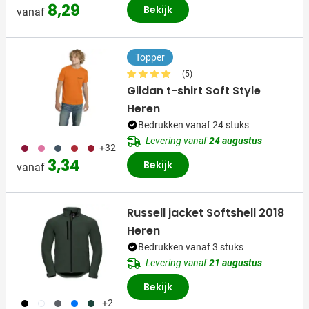
8,29
Bekijk
vanaf
Topper
(5)
Gildan t-shirt Soft Style
Heren
Bedrukken vanaf 24 stuks
Levering vanaf
24 augustus
071
072
150
097
372
+32
3,34
Bekijk
vanaf
Russell jacket Softshell 2018
Heren
Bedrukken vanaf 3 stuks
Levering vanaf
21 augustus
Bekijk
001
002
552
123
524
+2