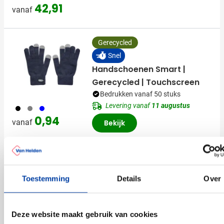
42,91
vanaf
Gerecycled
Snel
Handschoenen Smart |
Gerecycled | Touchscreen
Bedrukken vanaf 50 stuks
Levering vanaf
11 augustus
001
003
005
0,94
vanaf
Bekijk
Katoenen Pet Luxury
Bedrukken vanaf 12 stuks
Toestemming
Details
Over
Levering vanaf
26 augustus
Bekijk
Deze website maakt gebruik van cookies
099
001
166
002
013
+11