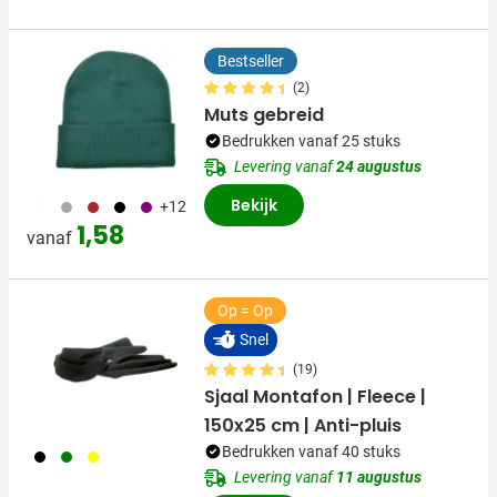
Bestseller
(2)
Muts gebreid
Bedrukken vanaf 25 stuks
Levering vanaf
24 augustus
Bekijk
053
099
011
001
024
+12
1,58
vanaf
Op = Op
Snel
(19)
Sjaal Montafon | Fleece |
150x25 cm | Anti-pluis
Bedrukken vanaf 40 stuks
001
004
006
Levering vanaf
11 augustus