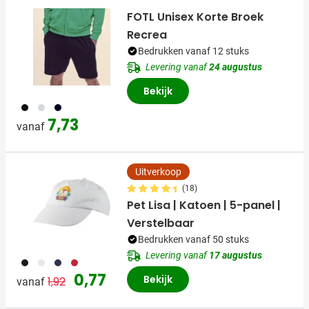
FOTL Unisex Korte Broek
Recrea
Bedrukken vanaf 12 stuks
Levering vanaf
24 augustus
Bekijk
001
531
529
7,73
vanaf
Uitverkoop
(18)
Pet Lisa | Katoen | 5-panel |
Verstelbaar
Bedrukken vanaf 50 stuks
Levering vanaf
17 augustus
001
002
005
008
Normale prijs
Speciale prijs
0,77
Bekijk
1,92
vanaf