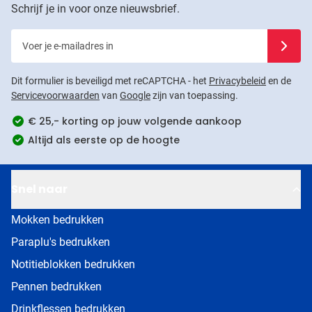
Schrijf je in voor onze nieuwsbrief.
Voer je e-mailadres in
Schrijf j
Dit formulier is beveiligd met reCAPTCHA - het
Privacybeleid
en de
Servicevoorwaarden
van
Google
zijn van toepassing.
€ 25,- korting op jouw volgende aankoop
Altijd als eerste op de hoogte
Snel naar
Mokken bedrukken
Paraplu's bedrukken
Notitieblokken bedrukken
Pennen bedrukken
Drinkflessen bedrukken