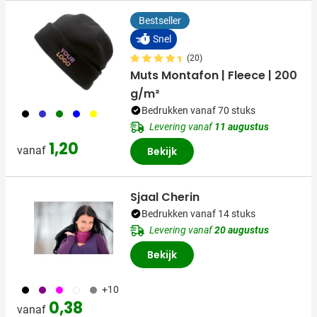
Bestseller
Snel
(20)
Muts Montafon | Fleece | 200
g/m²
Bedrukken vanaf 70 stuks
001
023
004
005
006
Levering vanaf
11 augustus
1,20
vanaf
Bekijk
Sjaal Cherin
Bedrukken vanaf 14 stuks
Levering vanaf
20 augustus
Bekijk
001
024
046
002
003
+10
0,38
vanaf