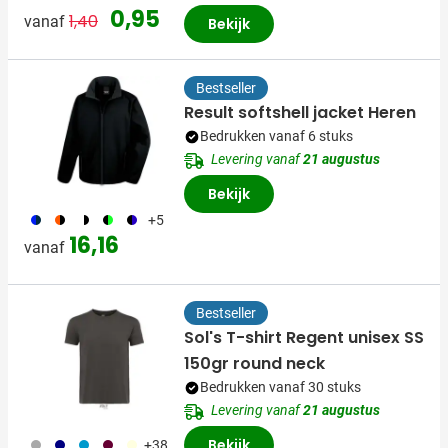
Normale prijs
Speciale prijs
0,95
1,40
vanaf
Bekijk
Bestseller
Result softshell jacket Heren
Bedrukken vanaf 6 stuks
Levering vanaf
21 augustus
Bekijk
640
278
169
247
249
+5
16,16
vanaf
Bestseller
Sol's T-shirt Regent unisex SS
150gr round neck
Bedrukken vanaf 30 stuks
Levering vanaf
21 augustus
491
492
130
010
056
Bekijk
+38