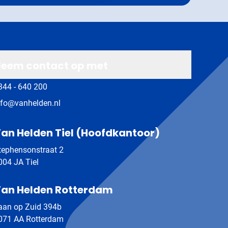
eem contact op met
344 - 640 200
nfo@vanhelden.nl
an Helden Tiel (Hoofdkantoor)
tephensonstraat 2
004 JA Tiel
an Helden Rotterdam
aan op Zuid 394b
071 AA Rotterdam