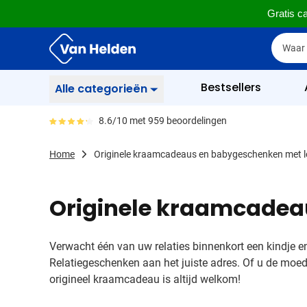
Gratis ca
Ga naar de inhoud
Zoek
Zoek
Sla menu over
Bestsellers
Alle categorieën
Schrijfwaren
8.6/10 met 959 beoordelingen
Gemiddeld reviewpercentage is 86
Toon submenu voor Sc
Zakelijk & Kantoor
Home
Originele kraamcadeaus en babygeschenken met 
Toon submenu voor Za
Drinkwaren
Toon submenu voor D
Originele kraamcadea
Weggevertjes
Toon submenu voor W
Multimedia
Toon submenu voor M
Verwacht één van uw relaties binnenkort een kindje e
Tassen
Relatiegeschenken aan het juiste adres. Of u de moede
Toon submenu voor T
origineel kraamcadeau is altijd welkom!
Gereedschap & Veiligheid
Toon submenu voor Ge