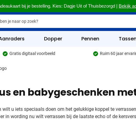
deaukaart bij je bestelling. Kies: Dagje Uit of Thuisbezorgd |
Bekijk a
Aanraders
Dopper
Pennen
Tasse
Gratis digitaal voorbeeld
Ruim 60 jaar ervar
hrijfwaren categorie
logo
kelijk & Kantoor categorie
rinkwaren categorie
us en babygeschenken met
eggevertjes categorie
ultimedia categorie
n wilt u iets speciaals doen om het gelukkige koppel te verrass
r in wording nu wilt verrassen bij de laatste echo of de kersve
assen categorie
reedschap & Veiligheid categorie