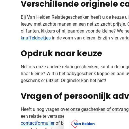
Verschillende originele 
Outdoor
Toon submenu voor O
Home & Wellness
Bij Van Helden Relatiegeschenken heeft u de keuze u
Toon submenu voor H
leeuw met zachte manen en een net zo zacht prijsje. 
Eten & Tafelen
olifanten, kikkers of nijlpaarden voor de kleine? We 
Toon submenu voor Et
Kinderen
knuffeldoekjes
in de vorm van dieren. Er zijn vier var
Toon submenu voor K
Kleding
Opdruk naar keuze
Toon submenu voor K
Duurzaam
Toon submenu voor D
Net als onze andere relatiegeschenken, kunt u de or
Inspiratie
haar kleine? Wilt u het babygeschenk koppelen aan uw
Toon submenu voor In
geschenk er uitziet. Origineler kan het niet!
Acties & overig
Toon submenu voor Ac
Vragen of persoonlijk adv
Heeft u nog vragen over onze geschenken of ontvangt
een relatie te verrassen met een mooi geschenk en z
contactformulier
of bel naar 0344 – 640 200. Onze spe