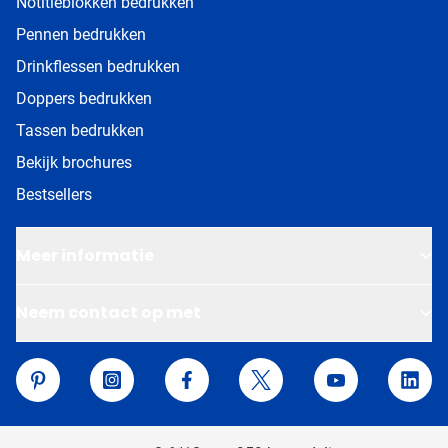
Notitieblokken bedrukken
Pennen bedrukken
Drinkflessen bedrukken
Doppers bedrukken
Tassen bedrukken
Bekijk brochures
Bestsellers
Meer informatie
Neem contact op met
Van Helden Relatiegeschenken
Pinterest
Instagram
Facebook
Twitter
YouTube
Linke