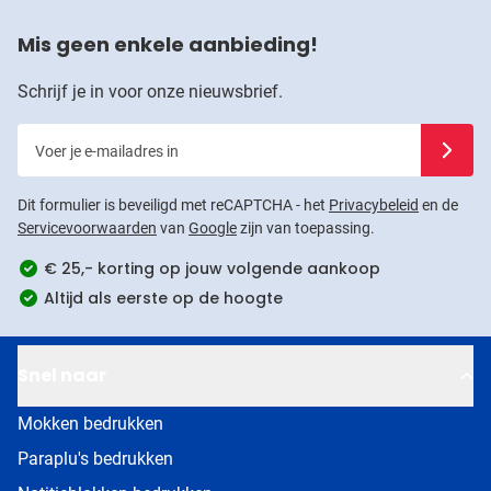
Mis geen enkele aanbieding!
Schrijf je in voor onze nieuwsbrief.
Voer je e-mailadres in
Schrijf j
Dit formulier is beveiligd met reCAPTCHA - het
Privacybeleid
en de
Servicevoorwaarden
van
Google
zijn van toepassing.
€ 25,- korting op jouw volgende aankoop
Altijd als eerste op de hoogte
Snel naar
Mokken bedrukken
Paraplu's bedrukken