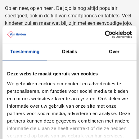
Op en neer, op en neer.. De jojo is nog altijd populair
speelgoed, ook in de tijd van smartphones en tablets. Veel
kinderen zullen maar wat blij zijn met een eenvoudige jojo,
ook al kan je er niet eens mee online! Daarmee is de jojo
een erg geschikt promotieartikel om uw logo en/of naam
op te laten bedrukken. Deze kleurrijke weggever doet het
Toestemming
Details
Over
uiteraard het beste bij een jongere doelgroep, maar
onderschat ook de aantrekkingskracht op volwassenen
niet. Vooral zij die vroeger ook vaak met een jojo speelden
Deze website maakt gebruik van cookies
of er zelfs allerlei trucjes mee konden zullen het moeilijk
kunnen laten om eens te kijken wat ze er nog van kunnen –
We gebruiken cookies om content en advertenties te
met uw bedrukte jojo.
personaliseren, om functies voor social media te bieden
en om ons websiteverkeer te analyseren. Ook delen we
Perfect promotiemiddel met een
informatie over uw gebruik van onze site met onze
klein budget
partners voor social media, adverteren en analyse. Deze
partners kunnen deze gegevens combineren met andere
De jojo is een zeer betaalbaar geschenk met een groot en
informatie die u aan ze heeft verstrekt of die ze hebben
zeer zichtbaar drukvlak. Dat maakt het speelgoed tot een
verzameld op basis van uw gebruik van hun services.