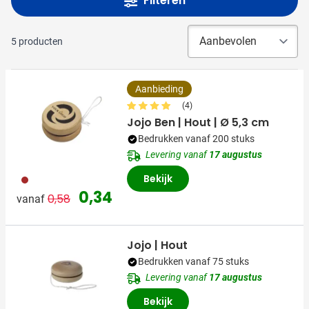
Filteren
5
producten
Aanbieding
(4)
Jojo Ben | Hout | Ø 5,3 cm
Bedrukken vanaf 200 stuks
Levering vanaf
17 augustus
Bekijk
011
Normale prijs
Speciale prijs
0,34
0,58
vanaf
Jojo | Hout
Bedrukken vanaf 75 stuks
Levering vanaf
17 augustus
Bekijk