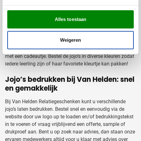
perfect promotiemiddel voor uw bedrijf of organisatie.
Tegen een kleine investering deelt u de hele dag jojo’s uit
aan bezoekers van uw evenement, open dag of beurs. Ook
Alles toestaan
zijn bedrukte jojo’s natuurlijk leuk om uit te delen op
scholen en onderwijsinstellingen: bijvoorbeeld al
Weigeren
aandenken aan een sportdag of klassenuitje, of aan het
begin van het nieuwe schooljaar om iedereen te verrassen
met een cadeautje. Bestel de jojo’s in diverse kleuren zodat
iedere leerling zijn of haar favoriete kleurtje kan pakken!
Jojo’s bedrukken bij Van Helden: snel
en gemakkelijk
Bij Van Helden Relatiegeschenken kunt u verschillende
jojo’s laten bedrukken. Bestel snel en eenvoudig via de
website door uw logo up te loaden en/of bedrukkingstekst
in te voeren of vraag vrijblijvend een offerte, sample of
drukproef aan. Bent u op zoek naar advies, dan staan onze
ervaren medewerkers altijd voor u klaar met advies over