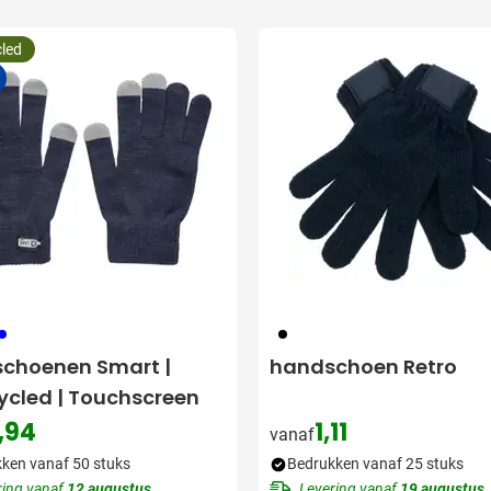
utdoor categorie
led
ome & Wellness categorie
 filter Bestelhoeveelheid:
en & Tafelen categorie
inderen categorie
leding categorie
uurzaam categorie
er Snelle levering:
spiratie categorie
05
001
ties & overig categorie
choenen Smart |
handschoen Retro
ycled | Touchscreen
,94
1,11
vanaf
ken vanaf 50 stuks
Bedrukken vanaf 25 stuks
ring vanaf
12 augustus
Levering vanaf
19 augustus