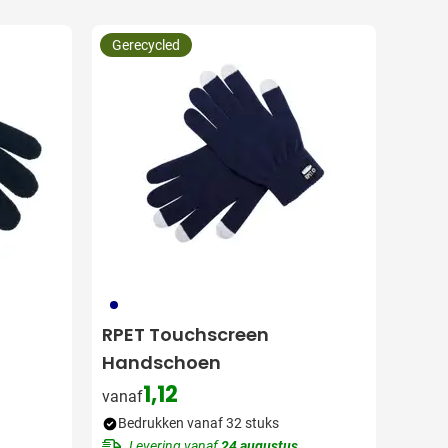
Gerecycled
536
RPET Touchscreen
Handschoen
1,12
vanaf
Bedrukken vanaf 32 stuks
Levering vanaf
24 augustus