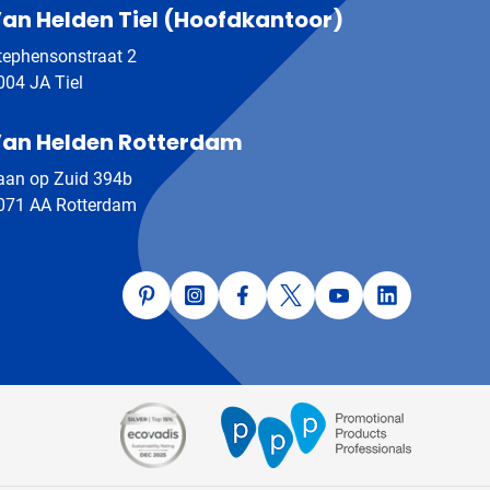
an Helden Tiel (Hoofdkantoor)
tephensonstraat 2
004 JA Tiel
an Helden Rotterdam
aan op Zuid 394b
071 AA Rotterdam
Pinterest
Instagram
Facebook
Twitter
YouTube
LinkedIn