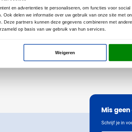
maat
,82
1,35
vanaf
ent en advertenties te personaliseren, om functies voor social
ken vanaf 20 stuks
Bedrukken vanaf 25 stuks
. Ook delen we informatie over uw gebruik van onze site met on
ring vanaf
21 augustus
Levering vanaf
14 augustus
e. Deze partners kunnen deze gegevens combineren met andere i
erzameld op basis van uw gebruik van hun services.
Bekijk product
Bekijk product
Weigeren
Mis geen
Schrijf je in v