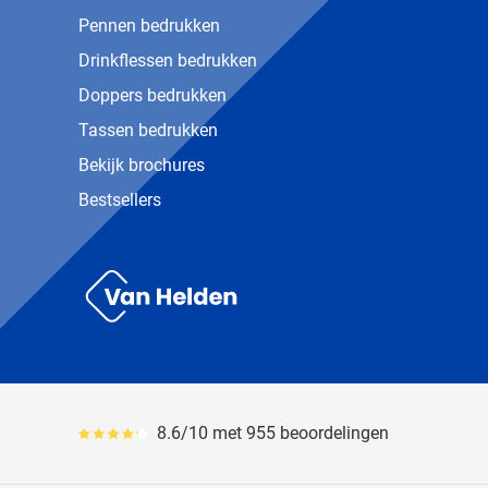
Pennen bedrukken
Drinkflessen bedrukken
Doppers bedrukken
Tassen bedrukken
Bekijk brochures
Bestsellers
Van Helden Relatiegeschenken
8.6/10 met 955 beoordelingen
Gemiddeld reviewpercentage is 86