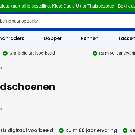
deaukaart bij je bestelling. Kies: Dagje Uit of Thuisbezorgd |
Bekijk a
Aanraders
Dopper
Pennen
Tasse
Gratis digitaal voorbeeld
Ruim 60 jaar ervar
hrijfwaren categorie
n
kelijk & Kantoor categorie
dschoenen
rinkwaren categorie
eggevertjes categorie
ultimedia categorie
n
assen categorie
tis digitaal voorbeeld
Ruim 60 jaar ervaring
Ke
reedschap & Veiligheid categorie