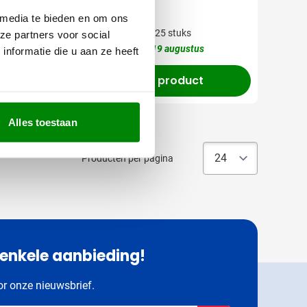
1,05
vanaf
 media te bieden en om ons
Bedrukken vanaf 25 stuks
ze partners voor social
Levering vanaf
19 augustus
nformatie die u aan ze heeft
Bekijk product
Alles toestaan
Producten per pagina
 enkele aanbieding!
oor onze nieuwsbrief.