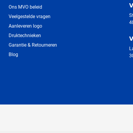
V
Ons MVO beleid
S
Veelgestelde vragen
4
Aanleveren logo
Druktechnieken
V
Garantie & Retourneren
L
Blog
3