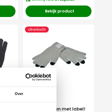
Bekijk product
Uitverkocht
Over
001
Glove
Touchscreen
rsele
handschoenen met label!