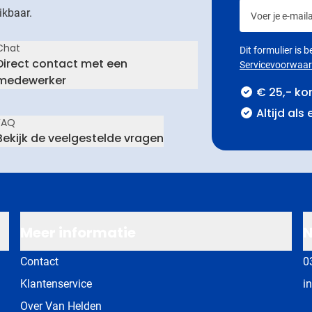
Voer je e-maila
ikbaar.
Chat
Dit formulier is
Direct contact met een
Servicevoorwaa
medewerker
€ 25,- ko
Altijd als
FAQ
Bekijk de veelgestelde vragen
Meer informatie
N
Contact
0
Klantenservice
i
Over Van Helden