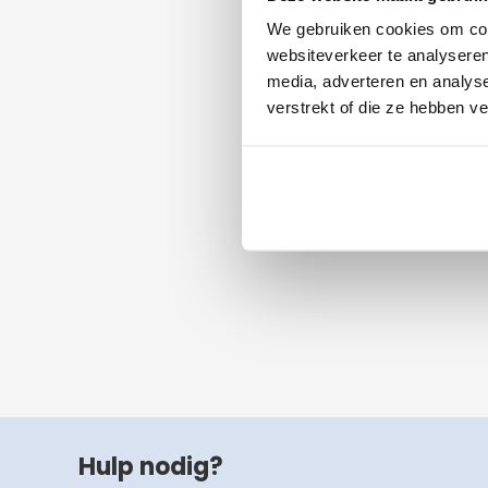
1
vanaf
We gebruiken cookies om cont
Bedruk
websiteverkeer te analyseren
Leve
media, adverteren en analys
verstrekt of die ze hebben v
Hulp nodig?