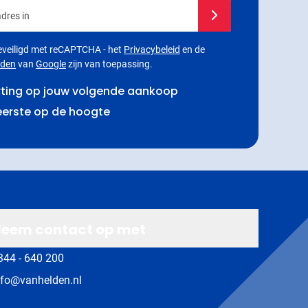
dres in
Schrijf je in voor onze
 beveiligd met reCAPTCHA - het
Privacybeleid
en de
rden
van
Google
zijn van toepassing.
rting op jouw volgende aankoop
 eerste op de hoogte
eem contact op met
344 - 640 200
nfo@vanhelden.nl