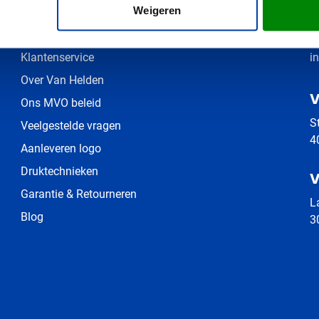
Meer informatie
N
Weigeren
Contact
0
Klantenservice
i
Over Van Helden
V
Ons MVO beleid
S
Veelgestelde vragen
4
Aanleveren logo
Druktechnieken
V
Garantie & Retourneren
L
Blog
3