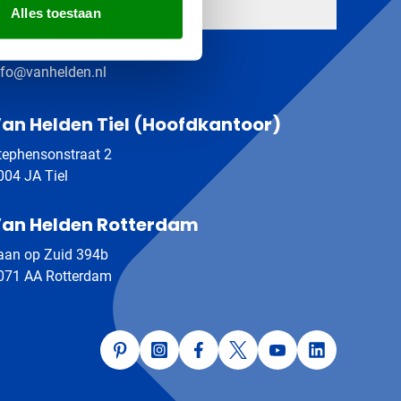
eem contact op met
Alles toestaan
344 - 640 200
nfo@vanhelden.nl
an Helden Tiel (Hoofdkantoor)
tephensonstraat 2
004 JA Tiel
an Helden Rotterdam
aan op Zuid 394b
071 AA Rotterdam
Pinterest
Instagram
Facebook
Twitter
YouTube
LinkedIn