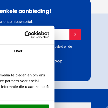
 enkele aanbieding!
oor onze nieuwsbrief.
dres in
Schrijf je in voor onze
 beveiligd met reCAPTCHA - het
Privacybeleid
en de
Over
rden
van
Google
zijn van toepassing.
rting op jouw volgende aankoop
 eerste op de hoogte
 media te bieden en om ons
ze partners voor social
nformatie die u aan ze heeft