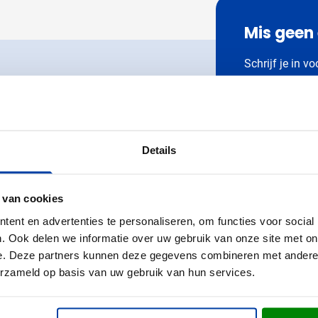
utdoor categorie
Mis geen
ome & Wellness categorie
Schrijf je in v
en & Tafelen categorie
Voer je e-maila
ikbaar.
inderen categorie
leding categorie
Chat
Dit formulier is
Direct contact met een
Details
Servicevoorwaa
uurzaam categorie
medewerker
€ 25,- ko
spiratie categorie
 van cookies
Altijd als
FAQ
ties & overig categorie
ent en advertenties te personaliseren, om functies voor social
Bekijk de veelgestelde vragen
. Ook delen we informatie over uw gebruik van onze site met on
e. Deze partners kunnen deze gegevens combineren met andere i
erzameld op basis van uw gebruik van hun services.