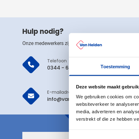
Outdoor
Toon submenu voor O
Home & Wellness
Toon submenu voor H
Eten & Tafelen
Hulp nodig?
Toon submenu voor Et
Kinderen
Onze medewerkers zijn op werkdagen tot 17.00u bere
Toon submenu voor K
Kleding
Toon submenu voor K
Telefoon
Duurzaam
Toestemming
0344 - 640 200
Toon submenu voor D
Inspiratie
Toon submenu voor In
Deze website maakt gebruik
Acties & overig
E-mailadres
Toon submenu voor Ac
We gebruiken cookies om cont
info@vanhelden.nl
websiteverkeer te analyseren
media, adverteren en analys
verstrekt of die ze hebben v