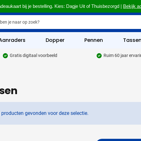
deaukaart bij je bestelling. Kies: Dagje Uit of Thuisbezorgd |
Bekijk a
Aanraders
Dopper
Pennen
Tasse
Gratis digitaal voorbeeld
Ruim 60 jaar ervar
hrijfwaren categorie
kelijk & Kantoor categorie
sen
rinkwaren categorie
eggevertjes categorie
ultimedia categorie
 producten gevonden voor deze selectie.
assen categorie
reedschap & Veiligheid categorie