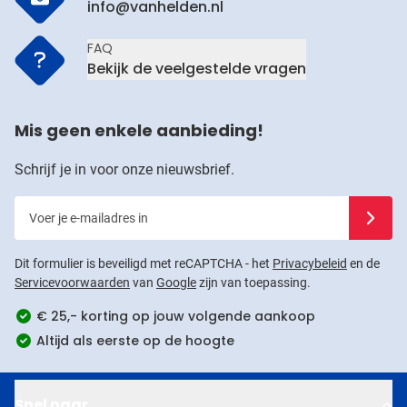
info@vanhelden.nl
FAQ
Bekijk de veelgestelde vragen
Mis geen enkele aanbieding!
Schrijf je in voor onze nieuwsbrief.
Voer je e-mailadres in
Schrijf j
Dit formulier is beveiligd met reCAPTCHA - het
Privacybeleid
en de
Servicevoorwaarden
van
Google
zijn van toepassing.
€ 25,- korting op jouw volgende aankoop
Altijd als eerste op de hoogte
Snel naar