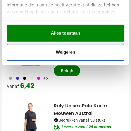
Levering vanaf
25 augustus
informatie die u aan ze heeft verstrekt of die ze hebben
verzameld op basis van uw gebruik van hun services.
044
188
210
169
224
Bekijk
+3
3,14
vanaf
Alles toestaan
(1)
Santino t-shirt Joy Heren
Weigeren
Bedrukken vanaf 20 stuks
Levering vanaf
25 augustus
Bekijk
099
023
001
002
046
+6
6,42
vanaf
Roly Unisex Polo Korte
Mouwen Austral
Bedrukken vanaf 50 stuks
Levering vanaf
25 augustus