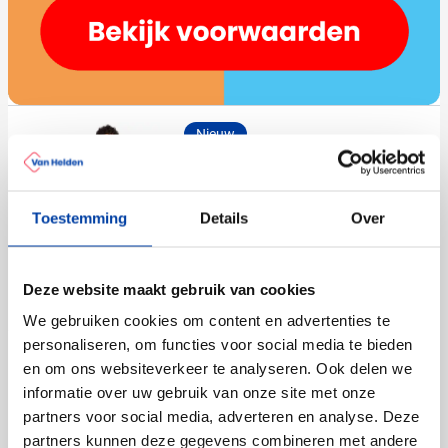
Nieuw
(1)
Roly Katoenen Unisex T-Shirt
Atomic
Toestemming
Details
Over
Bedrukken vanaf 50 stuks
Levering vanaf
25 augustus
033
001
771
002
134
+6
1,56
Bekijk
Deze website maakt gebruik van cookies
vanaf
We gebruiken cookies om content en advertenties te
personaliseren, om functies voor social media te bieden
Nieuw
en om ons websiteverkeer te analyseren. Ook delen we
Roly Unisex Sportshirt
informatie over uw gebruik van onze site met onze
Indianapolis
partners voor social media, adverteren en analyse. Deze
Bedrukken vanaf 50 stuks
partners kunnen deze gegevens combineren met andere