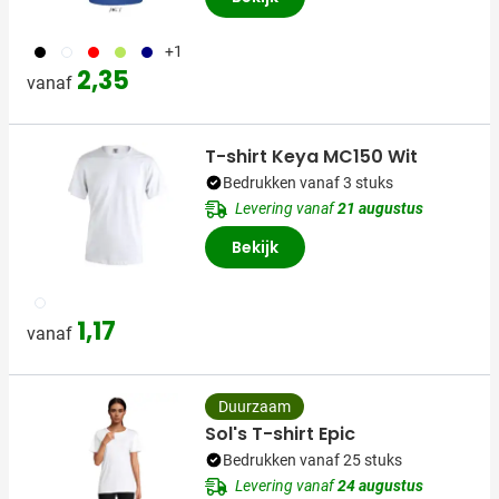
001
002
008
119
492
+1
2,35
vanaf
T-shirt Keya MC150 Wit
Bedrukken vanaf 3 stuks
Levering vanaf
21 augustus
Bekijk
002
1,17
vanaf
Duurzaam
Sol's T-shirt Epic
Bedrukken vanaf 25 stuks
Levering vanaf
24 augustus