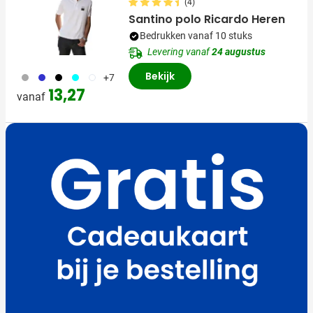
(4)
Santino polo Ricardo Heren
Bedrukken vanaf 10 stuks
Levering vanaf
24 augustus
Bekijk
099
023
001
166
002
+7
13,27
vanaf