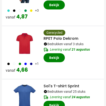
Bekijk
033
001
002
134
006
+3
4,87
vanaf
Gerecycled
RPET Polo Dekrom
Bedrukken vanaf 3 stuks
Levering vanaf
21 augustus
Bekijk
001
002
004
005
536
+1
4,66
vanaf
Sol's T-shirt Sprint
Bedrukken vanaf 25 stuks
Levering vanaf
24 augustus
Bekijk