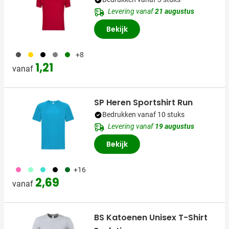
Levering vanaf
21 augustus
Bekijk
491
031
001
003
004
+8
1,21
vanaf
SP Heren Sportshirt Run
Bedrukken vanaf 10 stuks
Levering vanaf
19 augustus
Bekijk
490
020
033
001
134
+16
2,69
vanaf
BS Katoenen Unisex T-Shirt