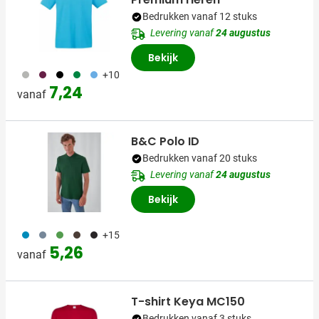
Bedrukken vanaf 12 stuks
Levering vanaf
24 augustus
Bekijk
580
010
001
134
123
+10
7,24
vanaf
B&C Polo ID
Bedrukken vanaf 20 stuks
Levering vanaf
24 augustus
Bekijk
130
043
142
011
001
+15
5,26
vanaf
T-shirt Keya MC150
Bedrukken vanaf 3 stuks