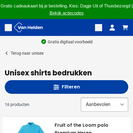
Gratis cadeaukaart bij je bestelling. Kies: Dagje Uit of Thuisbezorgd |
Bekijk actiecodes
Ga naar de inhoud
Menu openen
Gratis digitaal voorbeeld
Terug naar
unisex
Unisex shirts bedrukken
Filteren
16
producten
Fruit of the Loom polo
Premium Heren