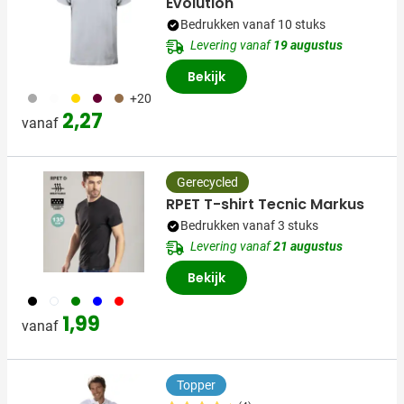
Evolution
Bedrukken vanaf 10 stuks
Levering vanaf
19 augustus
Bekijk
491
053
031
010
011
+20
2,27
vanaf
Gerecycled
RPET T-shirt Tecnic Markus
Bedrukken vanaf 3 stuks
Levering vanaf
21 augustus
Bekijk
001
002
004
005
008
1,99
vanaf
Topper