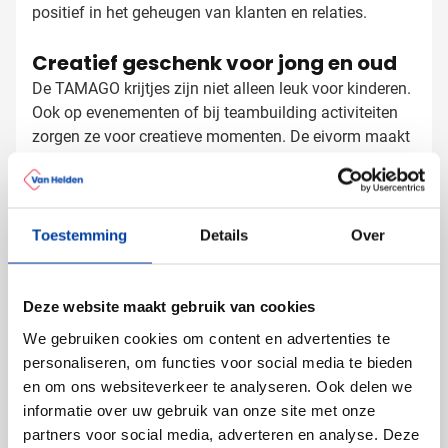
positief in het geheugen van klanten en relaties.
Creatief geschenk voor jong en oud
De TAMAGO krijtjes zijn niet alleen leuk voor kinderen.
Ook op evenementen of bij teambuilding activiteiten
zorgen ze voor creatieve momenten. De eivorm maakt
ze extra gemakkelijk vast te houden, ook voor kleine
handjes. Na gebruik kunnen ze terug in het doosje,
waardoor ze netjes blijven.
Stoepkrijt bedrukken met logo
Toestemming
Details
Over
Bij Van Helden Relatiegeschenken bedrukken we jouw
krijtdoosjes precies zoals jij dat wilt:
Deze website maakt gebruik van cookies
Met je bedrijfslogo in full color
Met een feestelijke tekst of slogan
We gebruiken cookies om content en advertenties te
personaliseren, om functies voor social media te bieden
De bedrukking gebeurt op het kartonnen doosje,
en om ons websiteverkeer te analyseren. Ook delen we
waardoor jouw boodschap duidelijk zichtbaar blijft
informatie over uw gebruik van onze site met onze
terwijl de krijtjes worden gebruikt.
partners voor social media, adverteren en analyse. Deze