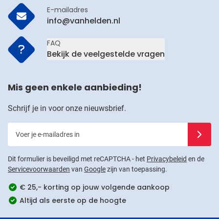
E-mailadres
info@vanhelden.nl
FAQ
Bekijk de veelgestelde vragen
Mis geen enkele aanbieding!
Schrijf je in voor onze nieuwsbrief.
Voer je e-mailadres in
Schrijf j
Dit formulier is beveiligd met reCAPTCHA - het
Privacybeleid
en de
Servicevoorwaarden
van
Google
zijn van toepassing.
€ 25,- korting op jouw volgende aankoop
Altijd als eerste op de hoogte