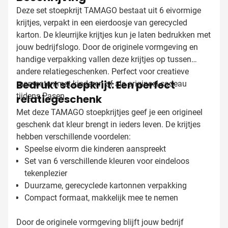
Deze set stoepkrijt TAMAGO bestaat uit 6 eivormige
krijtjes, verpakt in een eierdoosje van gerecycled
karton. De kleurrijke krijtjes kun je laten bedrukken met
jouw bedrijfslogo. Door de originele vormgeving en
handige verpakking vallen deze krijtjes op tussen
andere relatiegeschenken. Perfect voor creatieve
Bedrukt stoepkrijt: Een perfect
momenten met kinderen of als origineel cadeau
tijdens Pasen.
relatiegeschenk
Met deze TAMAGO stoepkrijtjes geef je een origineel
geschenk dat kleur brengt in ieders leven. De krijtjes
hebben verschillende voordelen:
Speelse eivorm die kinderen aanspreekt
Set van 6 verschillende kleuren voor eindeloos
tekenplezier
Duurzame, gerecyclede kartonnen verpakking
Compact formaat, makkelijk mee te nemen
Door de originele vormgeving blijft jouw bedrijf