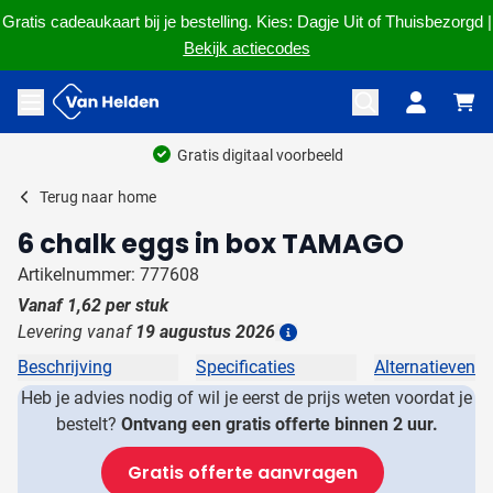
Gratis cadeaukaart bij je bestelling. Kies: Dagje Uit of Thuisbezorgd |
Bekijk actiecodes
Ga naar de inhoud
Menu openen
Gratis digitaal voorbeeld
Terug naar
home
6 chalk eggs in box TAMAGO
Artikelnummer: 777608
Vanaf
1,62
per stuk
Levering vanaf
19 augustus 2026
Details
Beschrijving
Specificaties
Alternatieven
Heb je advies nodig of wil je eerst de prijs weten voordat je
bestelt?
Ontvang een gratis offerte binnen 2 uur.
Gratis offerte aanvragen