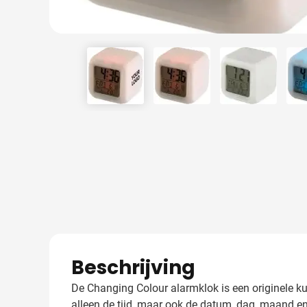
View larger image
View larger image
View larger
Beschrijving
De Changing Colour alarmklok is een originele k
alleen de tijd, maar ook de datum, dag, maand en