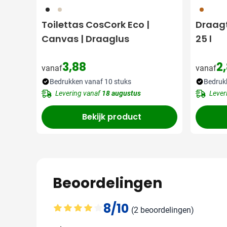
001
311
311
Toilettas CosCork Eco |
Draagt
Canvas | Draaglus
25 l
3,88
2
vanaf
vanaf
Bedrukken vanaf 10 stuks
Bedruk
Levering vanaf
18 augustus
Lever
Bekijk product
Beoordelingen
8/10
(2 beoordelingen)
Gemiddelde beoordeling: 8 van 10