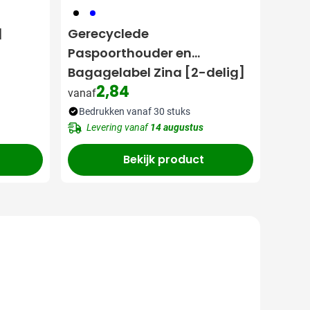
001
005
|
Gerecyclede
Paspoorthouder en
Bagagelabel Zina [2-delig]
2,84
vanaf
Bedrukken vanaf 30 stuks
Levering vanaf
14 augustus
Bekijk product