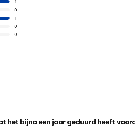
1
0
1
0
0
at het bijna een jaar geduurd heeft voord