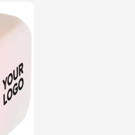
utdoor categorie
ome & Wellness categorie
en & Tafelen categorie
inderen categorie
leding categorie
uurzaam categorie
spiratie categorie
ties & overig categorie