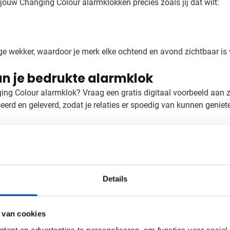
ouw Changing Colour alarmklokken precies zoals jij dat wilt:
e wekker, waardoor je merk elke ochtend en avond zichtbaar is vo
an je bedrukte alarmklok
nging Colour alarmklok? Vraag een gratis digitaal voorbeeld aan 
erd en geleverd, zodat je relaties er spoedig van kunnen genie
Details
 van cookies
ent en advertenties te personaliseren, om functies voor social