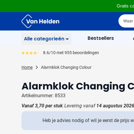
Gratis ca
Ga naar de inhoud
Zoek
Zoek
Sla menu over
Bestsellers
Alle categorieën
Schrijfwaren
8.6/10 met 955 beoordelingen
Gemiddeld reviewpercentage is 86
Toon submenu voor Sc
Zakelijk & Kantoor
Home
Alarmklok Changing Colour
Toon submenu voor Za
Drinkwaren
Alarmklok Changing C
Toon submenu voor D
Weggevertjes
Toon submenu voor W
Artikelnummer: 8533
Multimedia
Vanaf
3,70
per stuk
Levering vanaf
14 augustus 202
Toon submenu voor M
Tassen
Toon submenu voor T
Heb je advies nodig of wil je eerst de prijs 
Gereedschap & Veiligheid
Toon submenu voor Ge