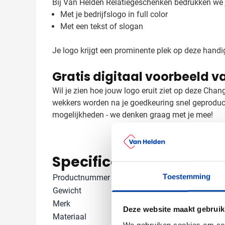
Bij Van Helden Relatiegeschenken bedrukken we j
Met je bedrijfslogo in full color
Met een tekst of slogan
Je logo krijgt een prominente plek op deze handig
Gratis digitaal voorbeeld v
Wil je zien hoe jouw logo eruit ziet op deze Cha
wekkers worden na je goedkeuring snel geproduce
mogelijkheden - we denken graag met je mee!
Specificaties
Toestemming
Productnummer
8533
Gewicht
86 gram
Merk
IMPRESSION
Deze website maakt gebruik
Materiaal
HIPS
We gebruiken cookies om cont