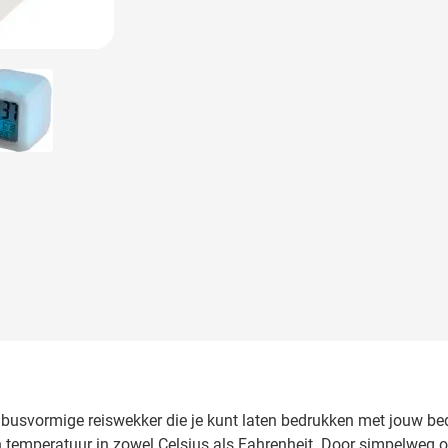
 image
View larger image
ubusvormige reiswekker die je kunt laten bedrukken met jouw be
 temperatuur in zowel Celsius als Fahrenheit. Door simpelweg op 