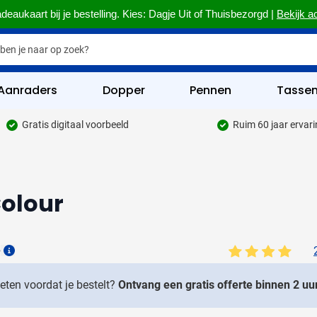
deaukaart bij je bestelling. Kies: Dagje Uit of Thuisbezorgd |
Bekijk a
Aanraders
Dopper
Pennen
Tasse
Gratis digitaal voorbeeld
Ruim 60 jaar ervar
hrijfwaren categorie
kelijk & Kantoor categorie
olour
rinkwaren categorie
eggevertjes categorie
6
ultimedia categorie
Details
assen categorie
weten voordat je bestelt?
Ontvang een gratis offerte binnen 2 uur
reedschap & Veiligheid categorie