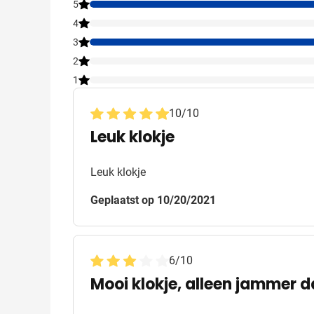
5
4
3
2
1
10
/
10
Leuk klokje
Leuk klokje
Geplaatst op 10/20/2021
6
/
10
Mooi klokje, alleen jammer d