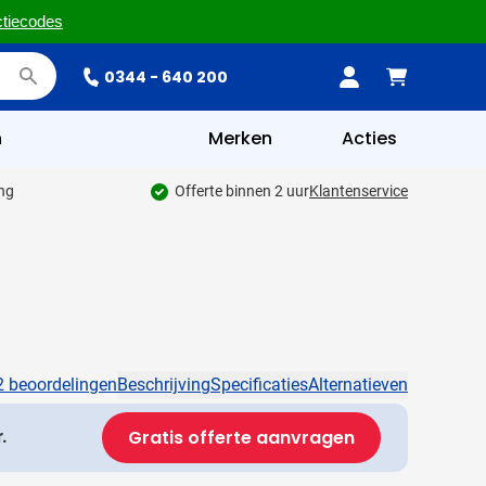
ctiecodes
0344 - 640 200
n
Merken
Acties
ing
Offerte binnen 2 uur
Klantenservice
2 beoordelingen
Beschrijving
Specificaties
Alternatieven
Gratis offerte aanvragen
.