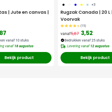
001
002
005
006
018
+3
as | Jute en canvas |
Rugzak Canada | 20 L 
Voorvak
(15)
,87
3,52
5,87
vanaf
Normale prijs
Speciale prijs
ken vanaf 10 stuks
Bedrukken vanaf 25 stuks
ing vanaf
18 augustus
Levering vanaf
12 augustus
Bekijk product
Bekijk product