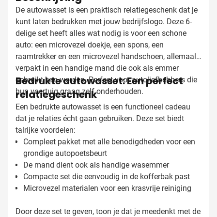
De autowasset is een praktisch relatiegeschenk dat je
kunt laten bedrukken met jouw bedrijfslogo. Deze 6-
delige set heeft alles wat nodig is voor een schone
auto: een microvezel doekje, een spons, een
raamtrekker en een microvezel handschoen, allemaal
verpakt in een handige mand die ook als emmer
Bedrukte autowasset: Een perfect
gebruikt kan worden. Perfect voor autoliefhebbers die
hun voertuig graag zelf onderhouden.
relatiegeschenk
Een bedrukte autowasset is een functioneel cadeau
dat je relaties écht gaan gebruiken. Deze set biedt
talrijke voordelen:
Compleet pakket met alle benodigdheden voor een
grondige autopoetsbeurt
De mand dient ook als handige wasemmer
Compacte set die eenvoudig in de kofferbak past
Microvezel materialen voor een krasvrije reiniging
Door deze set te geven, toon je dat je meedenkt met de