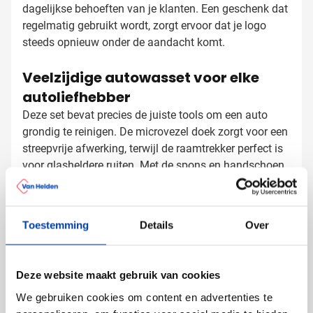
dagelijkse behoeften van je klanten. Een geschenk dat
regelmatig gebruikt wordt, zorgt ervoor dat je logo
steeds opnieuw onder de aandacht komt.
Veelzijdige autowasset voor elke
autoliefhebber
Deze set bevat precies de juiste tools om een auto
grondig te reinigen. De microvezel doek zorgt voor een
streepvrije afwerking, terwijl de raamtrekker perfect is
voor glasheldere ruiten. Met de spons en handschoen
bereik je ook de moeilijkere plekken. Het is een
complete set die zowel door professionals als
Autowasset bedrukken met logo
particulieren gewaardeerd wordt.
Toestemming
Details
Over
Bij Van Helden Relatiegeschenken bedrukken we deze
autowasset precies volgens jouw wensen:
Met je bedrijfslogo in full color
Deze website maakt gebruik van cookies
Met een pakkende tekst of slogan
We gebruiken cookies om content en advertenties te
Op een goed zichtbare plek voor maximale exposure