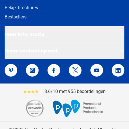
Bekijk brochures
Bestsellers
Meer informatie
Neem contact op met
Van Helden Relatiegeschenken
Pinterest
Instagram
Facebook
Twitter
YouTube
Linke
8.6/10 met 955 beoordelingen
Gemiddeld reviewpercentage is 86