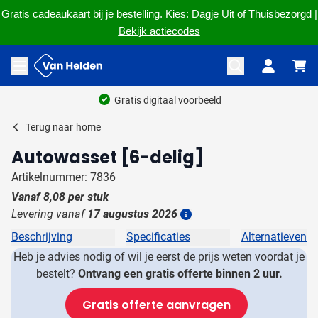
Gratis cadeaukaart bij je bestelling. Kies: Dagje Uit of Thuisbezorgd |
Bekijk actiecodes
Ga naar de inhoud
Menu openen
Gratis digitaal voorbeeld
Terug naar
home
Autowasset [6-delig]
Artikelnummer: 7836
Vanaf
8,08
per stuk
Levering vanaf
17 augustus 2026
Details
Beschrijving
Specificaties
Alternatieven
Heb je advies nodig of wil je eerst de prijs weten voordat je
bestelt?
Ontvang een gratis offerte binnen 2 uur.
Gratis offerte aanvragen