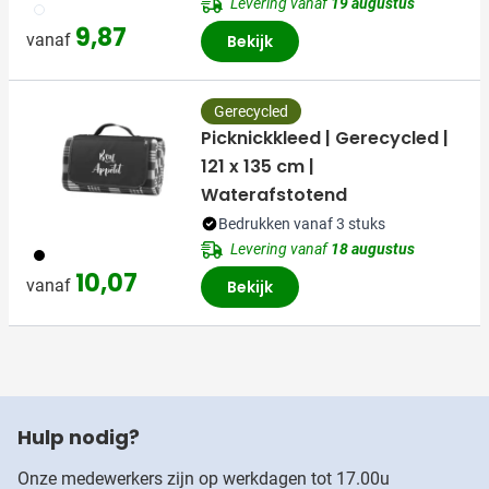
Levering vanaf
19 augustus
002
9,87
vanaf
Bekijk
Gerecycled
Picknickkleed | Gerecycled |
121 x 135 cm |
Waterafstotend
Bedrukken vanaf 3 stuks
Levering vanaf
18 augustus
001
10,07
vanaf
Bekijk
Hulp nodig?
Onze medewerkers zijn op werkdagen tot 17.00u