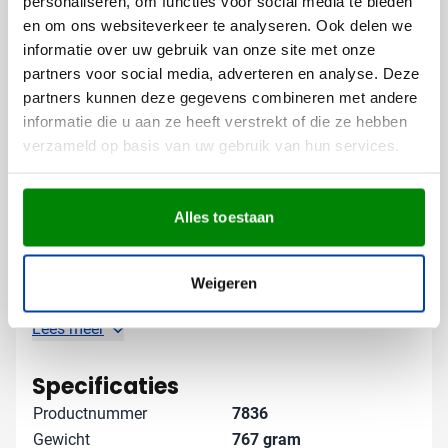
personaliseren, om functies voor social media te bieden
en om ons websiteverkeer te analyseren. Ook delen we
Vooral voor autobedrijven, garages, wasstraten en
informatie over uw gebruik van onze site met onze
autoverzekeraars is deze set een uitstekende manier
partners voor social media, adverteren en analyse. Deze
om je merk te promoten bij een doelgroep die je
partners kunnen deze gegevens combineren met andere
diensten waardeert.
informatie die u aan ze heeft verstrekt of die ze hebben
verzameld op basis van uw gebruik van hun services.
Gratis digitaal voorbeeld van je
bedrukte autowasset
Wil je eerst zien hoe jouw logo eruitziet op deze
Alles toestaan
autowasset? Vraag vrijblijvend een digitaal voorbeeld
aan. Zo weet je precies wat je kunt verwachten. Neem
contact met ons op voor meer informatie over
Weigeren
levertijden en bedrukkingsmogelijkheden. We denken
graag met je mee over de perfecte uitvoering van jouw
Lees meer
bedrukte autowasset!
Specificaties
Productnummer
7836
Gewicht
767 gram