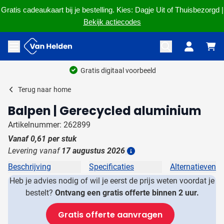
Gratis cadeaukaart bij je bestelling. Kies: Dagje Uit of Thuisbezorgd |
Bekijk actiecodes
Ga naar de inhoud
Menu openen
Gratis digitaal voorbeeld
Terug naar
home
Balpen | Gerecycled aluminium
Artikelnummer: 262899
Vanaf
0,61
per stuk
Levering vanaf
17 augustus 2026
Details
Beschrijving
Specificaties
Alternatieven
Heb je advies nodig of wil je eerst de prijs weten voordat je
bestelt?
Ontvang een gratis offerte binnen 2 uur.
Gratis offerte aanvragen