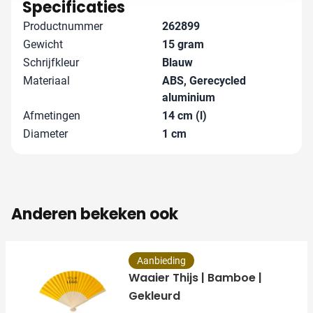
met je mee en zorgen samen voor het beste resultaat.
Specificaties
Productnummer
262899
Gewicht
15 gram
Schrijfkleur
Blauw
Materiaal
ABS, Gerecycled
aluminium
Afmetingen
14 cm (l)
Diameter
1 cm
Anderen bekeken ook
Aanbieding
Waaier Thijs | Bamboe |
Gekleurd