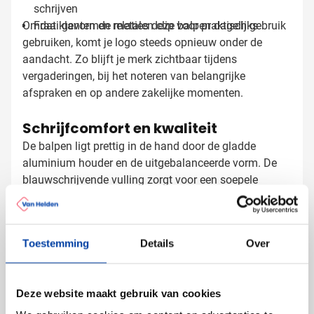
schrijven
Omdat klanten en relaties deze balpen dagelijks
Fraai gevormde metalen clip voor praktisch gebruik
gebruiken, komt je logo steeds opnieuw onder de
aandacht. Zo blijft je merk zichtbaar tijdens
vergaderingen, bij het noteren van belangrijke
afspraken en op andere zakelijke momenten.
Schrijfcomfort en kwaliteit
De balpen ligt prettig in de hand door de gladde
aluminium houder en de uitgebalanceerde vorm. De
blauwschrijvende vulling zorgt voor een soepele
schrijfervaring, waardoor je moeiteloos notities maakt
of documenten ondertekent. De metalen clip is stevig
bevestigd en houdt de pen op zijn plaats, of je hem nu
Toestemming
Details
Over
Aluminium pennen bedrukken met
vastmaakt aan je agenda of opbergt in je binnenzak.
Door het gebruik van gerecycled aluminium krijgt dit
logo
product een tweede leven, wat zorgt voor minder
Bij Van Helden Relatiegeschenken wordt je logo met
Deze website maakt gebruik van cookies
energieverbruik en watergebruik tijdens de productie.
zorg op deze aluminium balpen aangebracht voor een