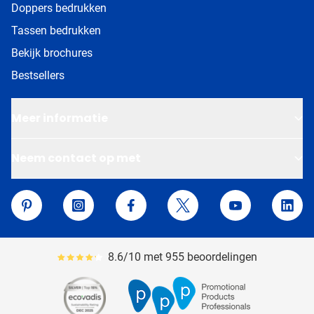
Doppers bedrukken
Tassen bedrukken
Bekijk brochures
Bestsellers
Meer informatie
Neem contact op met
Van Helden Relatiegeschenken
Pinterest
Instagram
Facebook
Twitter
YouTube
Linke
8.6/10 met 955 beoordelingen
Gemiddeld reviewpercentage is 86