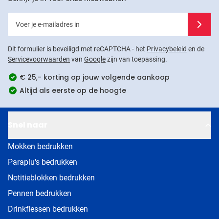
Voer je e-mailadres in
Schrijf j
Dit formulier is beveiligd met reCAPTCHA - het
Privacybeleid
en de
Servicevoorwaarden
van
Google
zijn van toepassing.
€ 25,- korting op jouw volgende aankoop
Altijd als eerste op de hoogte
Snel naar
Mokken bedrukken
Paraplu's bedrukken
Notitieblokken bedrukken
Pennen bedrukken
Drinkflessen bedrukken