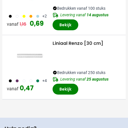
Bedrukken vanaf 100 stuks
Levering vanaf
14 augustus
001
002
006
007
018
+2
Normale prijs
Speciale prijs
0,69
1,16
vanaf
Bekijk
Liniaal Renzo [30 cm]
Bedrukken vanaf 250 stuks
Levering vanaf
25 augustus
001
024
002
970
004
+4
0,47
vanaf
Bekijk