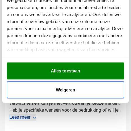
We gebruiken cookies om content en advertenties te
professioneel resultaat. Je hebt de keuze uit
personaliseren, om functies voor social media te bieden
verschillende mogelijkheden:
en om ons websiteverkeer te analyseren. Ook delen we
Met je bedrijfslogo in één of meer kleuren
informatie over uw gebruik van onze site met onze
Met een tekst of slogan voor extra zichtbaarheid
partners voor social media, adverteren en analyse. Deze
partners kunnen deze gegevens combineren met andere
De bedrukking op het gerecyclede aluminium geeft de
informatie die u aan ze heeft verstrekt of die ze hebben
balpen een luxe en professionele uitstraling die lang
verzameld op basis van uw gebruik van hun services.
mooi blijft en bestand is tegen dagelijks gebruik.
Gratis digitaal voorbeeld van je
Alles toestaan
bedrukte balpen
Wil je vooraf zien hoe je logo op deze aluminium pen
wordt weergegeven? Vraag dan een gratis digitaal
Weigeren
voorbeeld aan. Zo weet je precies wat je kunt
verwachten en kun je met vertrouwen je keuze maken.
Heb je specifieke wensen voor de bedrukking of wil je
advies over de meest geschikte optie voor jouw merk?
Lees meer
Neem gerust contact met ons op, we denken graag