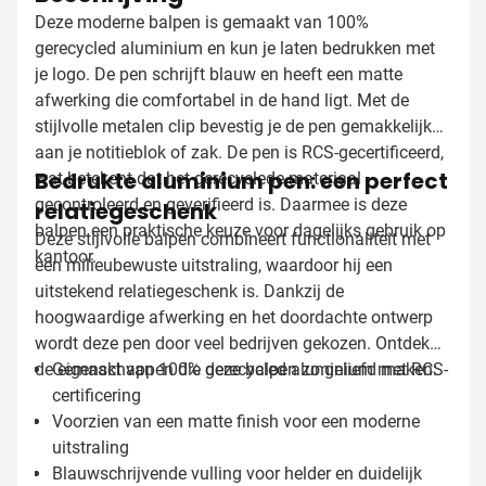
Deze moderne balpen is gemaakt van 100%
gerecycled aluminium en kun je laten bedrukken met
je logo. De pen schrijft blauw en heeft een matte
afwerking die comfortabel in de hand ligt. Met de
stijlvolle metalen clip bevestig je de pen gemakkelijk
aan je notitieblok of zak. De pen is RCS-gecertificeerd,
Bedrukte aluminium pen: een perfect
wat betekent dat het gerecyclede materiaal
gecontroleerd en geverifieerd is. Daarmee is deze
relatiegeschenk
balpen een praktische keuze voor dagelijks gebruik op
Deze stijlvolle balpen combineert functionaliteit met
kantoor.
een milieubewuste uitstraling, waardoor hij een
uitstekend relatiegeschenk is. Dankzij de
hoogwaardige afwerking en het doordachte ontwerp
wordt deze pen door veel bedrijven gekozen. Ontdek
de eigenschappen die deze balpen zo geliefd maken:
Gemaakt van 100% gerecycled aluminium met RCS-
certificering
Voorzien van een matte finish voor een moderne
uitstraling
Blauwschrijvende vulling voor helder en duidelijk