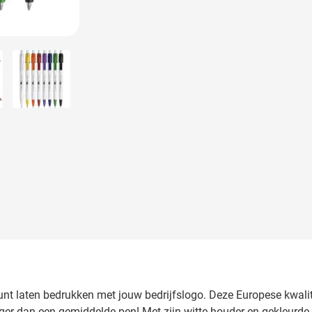
larger image
View larger image
nt laten bedrukken met jouw bedrijfslogo. Deze Europese kwalite
nger dan een gemiddelde pen! Met zijn witte houder en gekleurde c