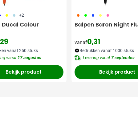
05
006
018
367
368
457
416
490
+2
 Ducal Colour
Balpen Baron Night Fl
,29
0,31
vanaf
ken vanaf 250 stuks
Bedrukken vanaf 1000 stuks
ing vanaf
17 augustus
Levering vanaf
7 september
Bekijk product
Bekijk product