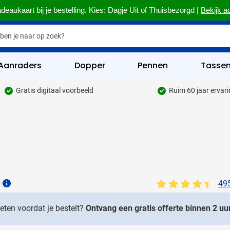
deaukaart bij je bestelling. Kies: Dagje Uit of Thuisbezorgd |
Bekijk a
Aanraders
Dopper
Pennen
Tasse
Gratis digitaal voorbeeld
Ruim 60 jaar ervar
hrijfwaren categorie
kelijk & Kantoor categorie
rinkwaren categorie
eggevertjes categorie
ultimedia categorie
6
49
Details
assen categorie
weten voordat je bestelt?
Ontvang een gratis offerte binnen 2 uur
reedschap & Veiligheid categorie