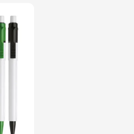
utdoor categorie
ome & Wellness categorie
en & Tafelen categorie
inderen categorie
leding categorie
uurzaam categorie
spiratie categorie
ties & overig categorie