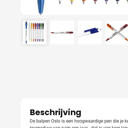
View larger image
View larger image
View larger image
View 
Beschrijving
De balpen Oslo is een hoogwaardige pen die je ku
levensduur van ruim een jaar - dat is vier keer la