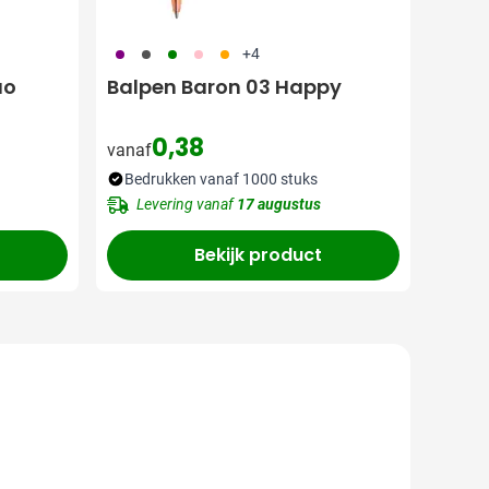
024
387
004
017
007
+4
uo
Balpen Baron 03 Happy
0,38
vanaf
Bedrukken vanaf 1000 stuks
Levering vanaf
17 augustus
Bekijk product