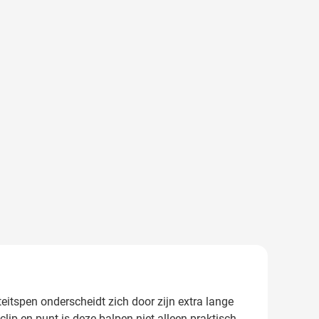
itspen onderscheidt zich door zijn extra lange
lip en punt is deze balpen niet alleen praktisch,