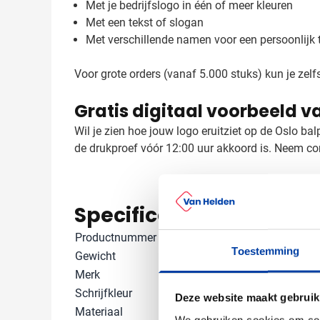
Met je bedrijfslogo in één of meer kleuren
Met een tekst of slogan
Met verschillende namen voor een persoonlijk t
Voor grote orders (vanaf 5.000 stuks) kun je zelf
Gratis digitaal voorbeeld v
Wil je zien hoe jouw logo eruitziet op de Oslo b
de drukproef vóór 12:00 uur akkoord is. Neem co
Specificaties
Productnummer
2250
Toestemming
Gewicht
9 gram
Merk
Stilolinea
Schrijfkleur
Blauw
Deze website maakt gebruik
Materiaal
ABS, Kunststo
We gebruiken cookies om cont