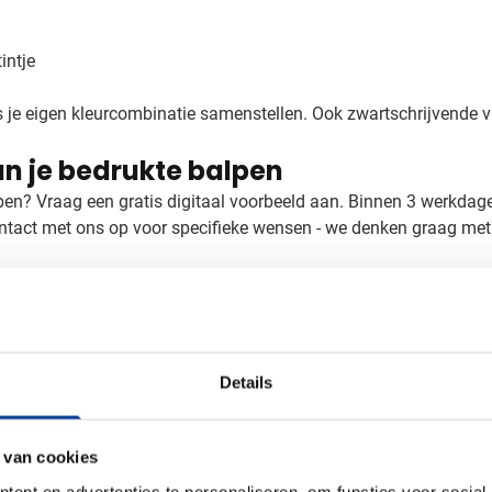
intje
s je eigen kleurcombinatie samenstellen. Ook zwartschrijvende vul
an je bedrukte balpen
alpen? Vraag een gratis digitaal voorbeeld aan. Binnen 3 werkda
ntact met ons op voor specifieke wensen - we denken graag met
Details
 van cookies
f, Messing, wolfraam carbide
ent en advertenties te personaliseren, om functies voor social