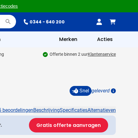
ctiecodes
0344 - 640 200
n
Merken
Acties
ing
Offerte binnen 2 uur
Klantenservice
Snel
geleverd
Details
5 beoordelingen
Beschrijving
Specificaties
Alternatieven
Gratis offerte aanvragen
.