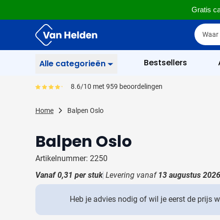
Gratis ca
Ga naar de inhoud
Zoek
Zoek
Sla menu over
Bestsellers
Alle categorieën
Schrijfwaren
8.6/10 met 959 beoordelingen
Gemiddeld reviewpercentage is 86
Toon submenu voor Sc
Zakelijk & Kantoor
Home
Balpen Oslo
Toon submenu voor Za
Drinkwaren
Balpen Oslo
Toon submenu voor D
Weggevertjes
Toon submenu voor W
Artikelnummer: 2250
Multimedia
Vanaf
0,31
per stuk
Levering vanaf
Toon submenu voor M
13 augustus 202
Tassen
Toon submenu voor T
Heb je advies nodig of wil je eerst de prijs 
Gereedschap & Veiligheid
Toon submenu voor Ge