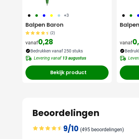
001
004
005
006
018
001
004
0
+3
Balpen Baron
Balpen
(2)
0,28
0
vanaf
vanaf
Bedrukken vanaf 250 stuks
Bedruk
Levering vanaf
13 augustus
Lever
Bekijk product
Beoordelingen
9/10
(495 beoordelingen)
Gemiddelde beoordeling: 9 van 10