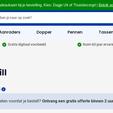
deaukaart bij je bestelling. Kies: Dagje Uit of Thuisbezorgd |
Bekijk a
Aanraders
Dopper
Pennen
Tasse
Gratis digitaal voorbeeld
Ruim 60 jaar ervar
hrijfwaren categorie
kelijk & Kantoor categorie
ll
rinkwaren categorie
eggevertjes categorie
6
ultimedia categorie
Details
assen categorie
weten voordat je bestelt?
Ontvang een gratis offerte binnen 2 uur
reedschap & Veiligheid categorie