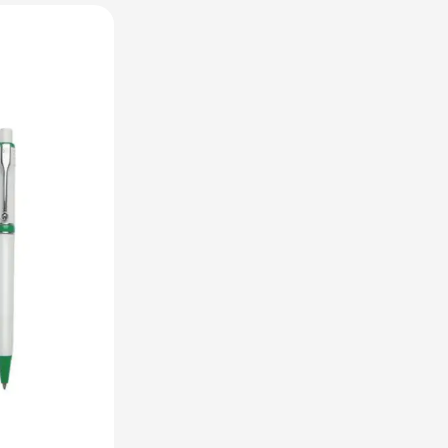
utdoor categorie
ome & Wellness categorie
en & Tafelen categorie
inderen categorie
leding categorie
uurzaam categorie
spiratie categorie
ties & overig categorie