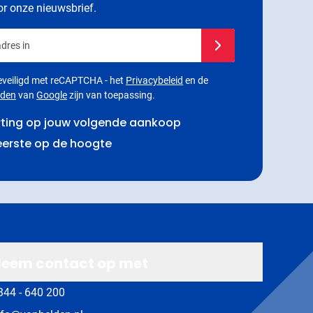
oor onze nieuwsbrief.
dres in
Schrijf je in voor onze
 beveiligd met reCAPTCHA - het
Privacybeleid
en de
rden
van
Google
zijn van toepassing.
rting op jouw volgende aankoop
 eerste op de hoogte
eem contact op met
344 - 640 200