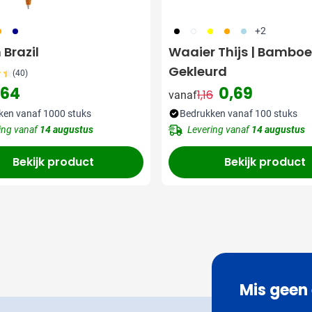
07
307
001
002
006
007
018
+2
 Brazil
Waaier Thijs | Bamboe
Gekleurd
(40)
,64
0,69
1,16
vanaf
Normale prijs
Speciale prijs
ken vanaf 1000 stuks
Bedrukken vanaf 100 stuks
ing vanaf
14 augustus
Levering vanaf
14 augustus
Bekijk product
Bekijk product
Mis geen