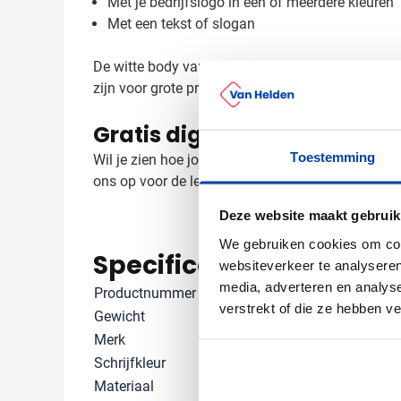
Met je bedrijfslogo in één of meerdere kleuren
Met een tekst of slogan
De witte body van de pen biedt een perfect opperv
zijn voor grote promotiecampagnes of events.
Gratis digitaal voorbeeld v
Toestemming
Wil je zien hoe jouw logo eruit ziet op de Raja 
ons op voor de levertijd - we helpen je graag verde
Deze website maakt gebruik
We gebruiken cookies om cont
Specificaties
websiteverkeer te analyseren
media, adverteren en analys
Productnummer
1699
verstrekt of die ze hebben v
Gewicht
11 gram
Merk
Stilolinea
Schrijfkleur
Blauw, Zwart
Materiaal
ABS