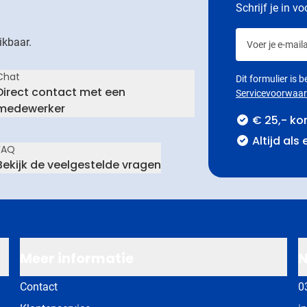
Schrijf je in v
Voer je e-maila
ikbaar.
Chat
Dit formulier is
Direct contact met een
Servicevoorwaa
medewerker
€ 25,- ko
Altijd als
FAQ
Bekijk de veelgestelde vragen
Meer informatie
N
Contact
0