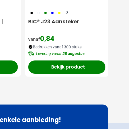
001
310
004
005
006
+3
 |
BIC® J23 Aansteker
0,84
vanaf
Bedrukken vanaf 300 stuks
Levering vanaf
28 augustus
Bekijk product
 enkele aanbieding!