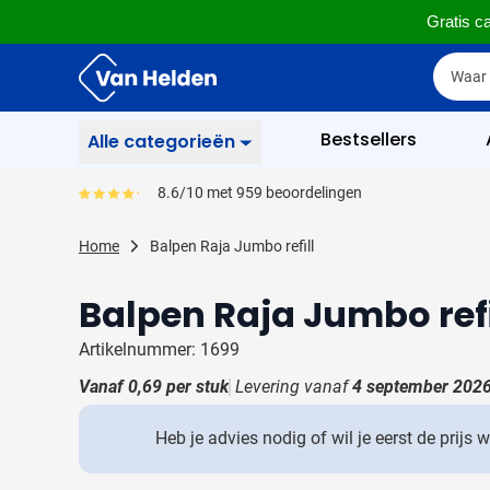
Gratis ca
Ga naar de inhoud
Zoek
Zoek
Sla menu over
Bestsellers
Alle categorieën
Schrijfwaren
8.6/10 met 959 beoordelingen
Gemiddeld reviewpercentage is 86
Toon submenu voor Sc
Zakelijk & Kantoor
Home
Balpen Raja Jumbo refill
Toon submenu voor Za
Drinkwaren
Balpen Raja Jumbo refi
Toon submenu voor D
Weggevertjes
Toon submenu voor W
Artikelnummer: 1699
Multimedia
Vanaf
0,69
per stuk
Levering vanaf
4 september 202
Toon submenu voor M
Tassen
Toon submenu voor T
Heb je advies nodig of wil je eerst de prijs 
Gereedschap & Veiligheid
Toon submenu voor Ge