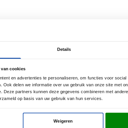
lak voor je logo. Deze pennen zijn alleen verkrijgbaar in veelvo
an je bedrukte balpen
Details
Jumbo balpen? Vraag een gratis digitaal voorbeeld aan en weet p
r met je bestelling.
 van cookies
ent en advertenties te personaliseren, om functies voor social
. Ook delen we informatie over uw gebruik van onze site met on
e. Deze partners kunnen deze gegevens combineren met andere i
erzameld op basis van uw gebruik van hun services.
Weigeren