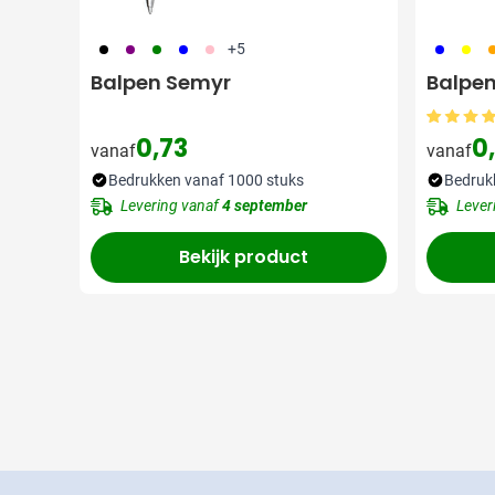
001
024
004
005
017
005
006
0
+5
Balpen Semyr
Balpen
0,73
0
vanaf
vanaf
Bedrukken vanaf 1000 stuks
Bedruk
Levering vanaf
4 september
Lever
Bekijk product