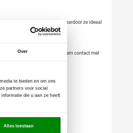
uden van 1000 stuks per kleur, waardoor ze ideaal
Over
recies wat je kunt verwachten. Neem contact met
 media te bieden en om ons
ze partners voor social
nformatie die u aan ze heeft
Alles toestaan