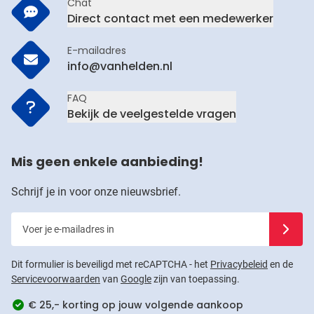
Chat
Direct contact met een medewerker
E-mailadres
info@vanhelden.nl
FAQ
Bekijk de veelgestelde vragen
Mis geen enkele aanbieding!
Schrijf je in voor onze nieuwsbrief.
Voer je e-mailadres in
Schrijf j
Dit formulier is beveiligd met reCAPTCHA - het
Privacybeleid
en de
Servicevoorwaarden
van
Google
zijn van toepassing.
€ 25,- korting op jouw volgende aankoop