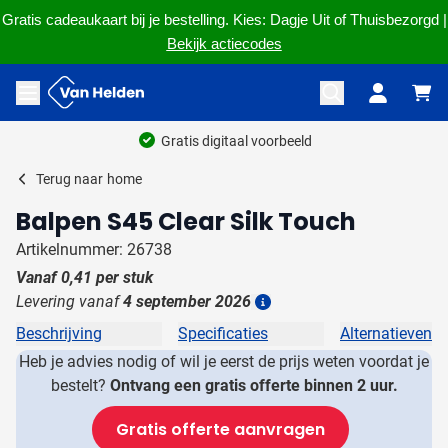
Gratis cadeaukaart bij je bestelling. Kies: Dagje Uit of Thuisbezorgd |
Bekijk actiecodes
Ga naar de inhoud
Menu openen
Gratis digitaal voorbeeld
Terug naar
home
Balpen S45 Clear Silk Touch
Artikelnummer: 26738
Vanaf
0,41
per stuk
Levering vanaf
4 september 2026
Details
Beschrijving
Specificaties
Alternatieven
Heb je advies nodig of wil je eerst de prijs weten voordat je
bestelt?
Ontvang een gratis offerte binnen 2 uur.
Gratis offerte aanvragen