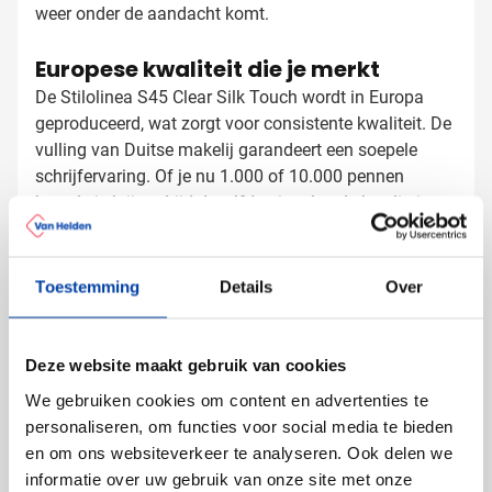
weer onder de aandacht komt.
Europese kwaliteit die je merkt
De Stilolinea S45 Clear Silk Touch wordt in Europa
geproduceerd, wat zorgt voor consistente kwaliteit. De
vulling van Duitse makelij garandeert een soepele
schrijfervaring. Of je nu 1.000 of 10.000 pennen
bestelt, je krijgt altijd dezelfde uitstekende kwaliteit.
Balpennen laten bedrukken met logo
Bij Van Helden Relatiegeschenken bedrukken we jouw
Toestemming
Details
Over
S45 Clear Silk Touch pennen precies zoals jij dat wilt:
Met je bedrijfslogo in één of meer kleuren
Met een tekst of slogan
Deze website maakt gebruik van cookies
We gebruiken cookies om content en advertenties te
De transparante behuizing zorgt ervoor dat jouw
personaliseren, om functies voor social media te bieden
bedrukking extra goed tot zijn recht komt. Leverbaar
en om ons websiteverkeer te analyseren. Ook delen we
vanaf 1.000 stuks per kleur, en verpakt in handige
informatie over uw gebruik van onze site met onze