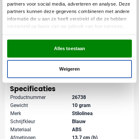
doosjes van 100 stuks.
partners voor social media, adverteren en analyse. Deze
partners kunnen deze gegevens combineren met andere
Gratis digitaal voorbeeld van je
informatie die u aan ze heeft verstrekt of die ze hebben
bedrukte balpen
verzameld op basis van uw gebruik van hun services.
Wil je zien hoe jouw logo er op deze pen uitziet
voordat je bestelt? Vraag een gratis digitaal voorbeeld
aan en zie direct het resultaat. Heb je speciale wensen,
Alles toestaan
zoals een zwartschrijvende vulling (vanaf 2.000
stuks)? Neem dan contact met ons op - we denken
Weigeren
graag met je mee over de perfecte promotionele pen
Lees meer
voor jouw organisatie.
Specificaties
Productnummer
26738
Gewicht
10 gram
Merk
Stilolinea
Schrijfkleur
Blauw
Materiaal
ABS
Afmetingen
13.7 cm (h)