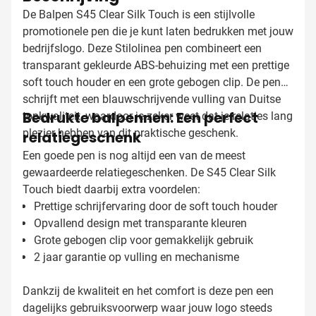
De Balpen S45 Clear Silk Touch is een stijlvolle
promotionele pen die je kunt laten bedrukken met jouw
bedrijfslogo. Deze Stilolinea pen combineert een
transparant gekleurde ABS-behuizing met een prettige
soft touch houder en een grote gebogen clip. De pen
schrijft met een blauwschrijvende vulling van Duitse
Bedrukte balpennen: Een perfect
topkwaliteit, waardoor je zeker weet dat je relaties lang
plezier hebben van dit praktische geschenk.
relatiegeschenk
Een goede pen is nog altijd een van de meest
gewaardeerde relatiegeschenken. De S45 Clear Silk
Touch biedt daarbij extra voordelen:
Prettige schrijfervaring door de soft touch houder
Opvallend design met transparante kleuren
Grote gebogen clip voor gemakkelijk gebruik
2 jaar garantie op vulling en mechanisme
Dankzij de kwaliteit en het comfort is deze pen een
dagelijks gebruiksvoorwerp waar jouw logo steeds