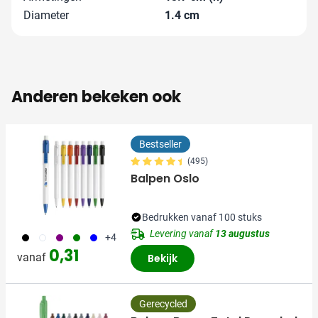
Diameter
1.4 cm
Anderen bekeken ook
Bestseller
(495)
Balpen Oslo
Bedrukken vanaf 100 stuks
Levering vanaf
13 augustus
001
002
024
004
005
+4
0,31
vanaf
Bekijk
Gerecycled