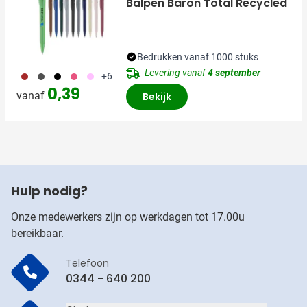
Balpen Baron Total Recycled
Bedrukken vanaf 1000 stuks
Levering vanaf
4 september
011
099
001
771
376
+6
0,39
vanaf
Bekijk
Hulp nodig?
Onze medewerkers zijn op werkdagen tot 17.00u
bereikbaar.
Telefoon
0344 - 640 200