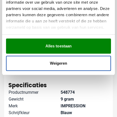
informatie over uw gebruik van onze site met onze
Vooral een gravering komt op bamboe prachtig tot zijn
partners voor social media, adverteren en analyse. Deze
recht en oogt tijdloos.
partners kunnen deze gegevens combineren met andere
informatie die u aan ze heeft verstrekt of die ze hebben
Gratis digitaal voorbeeld van je
verzameld op basis van uw gebruik van hun services.
bedrukte stylus pen
Wil je zien hoe jouw logo op deze bamboe pen staat?
Vraag een gratis digitaal voorbeeld aan en beoordeel
Alles toestaan
het zelf. Heb je vragen over gravering of de plaatsing
van je logo? Neem contact met ons op, we helpen je
Weigeren
graag verder.
Lees meer
Specificaties
Productnummer
548774
Gewicht
9 gram
Merk
IMPRESSION
Schrijfkleur
Blauw