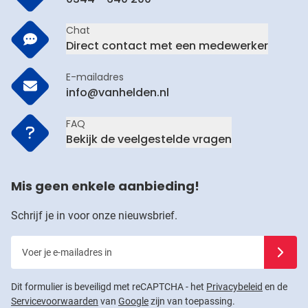
Chat
Direct contact met een medewerker
E-mailadres
info@vanhelden.nl
FAQ
Bekijk de veelgestelde vragen
Mis geen enkele aanbieding!
Schrijf je in voor onze nieuwsbrief.
Voer je e-mailadres in
Schrijf j
Dit formulier is beveiligd met reCAPTCHA - het
Privacybeleid
en de
Servicevoorwaarden
van
Google
zijn van toepassing.