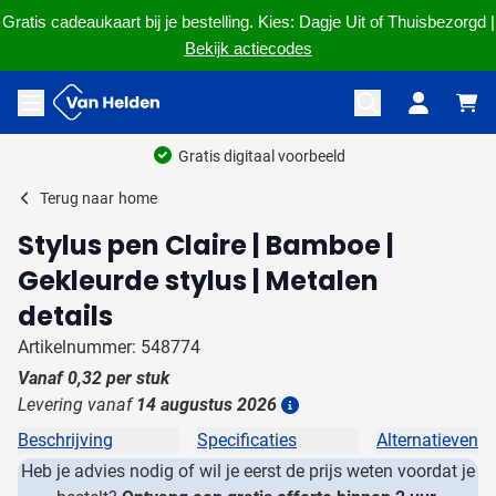
Gratis cadeaukaart bij je bestelling. Kies: Dagje Uit of Thuisbezorgd |
Bekijk actiecodes
Ga naar de inhoud
Menu openen
Gratis digitaal voorbeeld
Terug naar
home
Stylus pen Claire | Bamboe |
Gekleurde stylus | Metalen
details
Artikelnummer: 548774
Vanaf
0,32
per stuk
Levering vanaf
14 augustus 2026
Details
Beschrijving
Specificaties
Alternatieven
Heb je advies nodig of wil je eerst de prijs weten voordat je