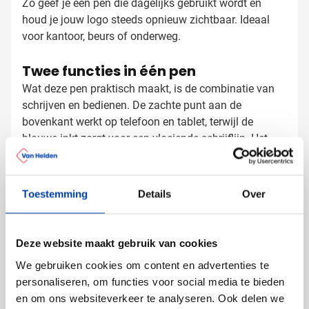
Zo geef je een pen die dagelijks gebruikt wordt en
houd je jouw logo steeds opnieuw zichtbaar. Ideaal
voor kantoor, beurs of onderweg.
Twee functies in één pen
Wat deze pen praktisch maakt, is de combinatie van
schrijven en bedienen. De zachte punt aan de
bovenkant werkt op telefoon en tablet, terwijl de
blauwe inkt zorgt voor een vloeiende schrijflijn. Het
bamboe voelt warm en natuurlijk aan in de hand. Zo
heb je alles bij de hand voor een snelle notitie of een
Stylus pen bedrukken met logo
swipe over je scherm. De clip houdt de pen stevig in
Toestemming
Details
Over
een borstzak of agenda, zodat je hem niet snel
Bij Van Helden Relatiegeschenken bedrukken we deze
kwijtraakt. Zo heb je op elk moment een pen bij de
pen precies naar wens:
hand die net even opvalt door het natuurlijke
Met je bedrijfslogo op het bamboe penlichaam
Deze website maakt gebruik van cookies
materiaal.
Met een korte tekst of slogan
We gebruiken cookies om content en advertenties te
Met een fijne gravering die het natuurlijke hout laat
personaliseren, om functies voor social media te bieden
zien
en om ons websiteverkeer te analyseren. Ook delen we