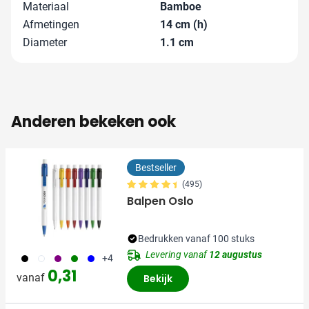
Materiaal
Bamboe
Afmetingen
14 cm (h)
Diameter
1.1 cm
Anderen bekeken ook
Bestseller
(495)
Balpen Oslo
Bedrukken vanaf 100 stuks
Levering vanaf
12 augustus
001
002
024
004
005
+4
0,31
vanaf
Bekijk