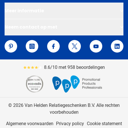
Meer informatie
Neem contact op met
Van Helden Relatiegeschenken
Pinterest
Instagram
Facebook
Twitter
YouTube
Linke
8.6/10 met 958 beoordelingen
Gemiddeld reviewpercentage is 86
© 2026 Van Helden Relatiegeschenken B.V. Alle rechten
voorbehouden
Algemene voorwaarden
Privacy policy
Cookie statement