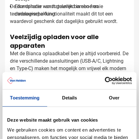
De combinatie van natuurlijk bamboe en
Elke oplader wordt geleverd in een fraaie
technologische functionaliteit maakt dit tot een
cadeauverpakking
waardevol geschenk dat dagelijks gebruikt wordt.
Veelzijdig opladen voor alle
apparaten
Met de Bianca oplaadkabel ben je altijd voorbereid. De
drie verschillende aansluitingen (USB-A/C, Lightning
en Type-C) maken het mogelijk om vrijwel elk modern
apparaat op te laden. Of het nu gaat om een iPhone,
Android-smartphone of tablet - deze oplaadkabel is de
universele oplossing die je relaties zeker zullen
Sleutelhangers laten bedrukken met
Toestemming
Details
Over
waarderen.
logo
Bij Van Helden Relatiegeschenken zorgen we voor een
Deze website maakt gebruik van cookies
perfecte bedrukking van jouw bamboe sleutelhanger
We gebruiken cookies om content en advertenties te
oplader:
personaliseren, om functies voor social media te bieden
Met je bedrijfslogo door middel van lasergravering