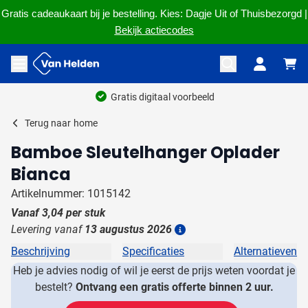
Gratis cadeaukaart bij je bestelling. Kies: Dagje Uit of Thuisbezorgd |
Bekijk actiecodes
Ga naar de inhoud
Menu openen
Gratis digitaal voorbeeld
Terug naar
home
Bamboe Sleutelhanger Oplader
Bianca
Artikelnummer: 1015142
Vanaf
3,04
per stuk
Levering vanaf
13 augustus 2026
Details
Beschrijving
Specificaties
Alternatieven
Heb je advies nodig of wil je eerst de prijs weten voordat je
bestelt?
Ontvang een gratis offerte binnen 2 uur.