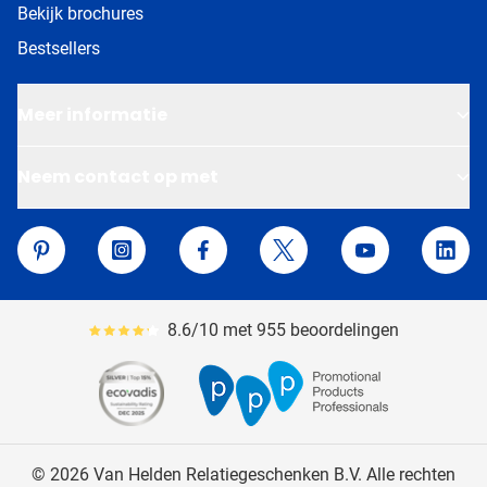
Bekijk brochures
Bestsellers
Meer informatie
Neem contact op met
Van Helden Relatiegeschenken
Pinterest
Instagram
Facebook
Twitter
YouTube
Linke
8.6/10 met 955 beoordelingen
Gemiddeld reviewpercentage is 86
© 2026 Van Helden Relatiegeschenken B.V. Alle rechten