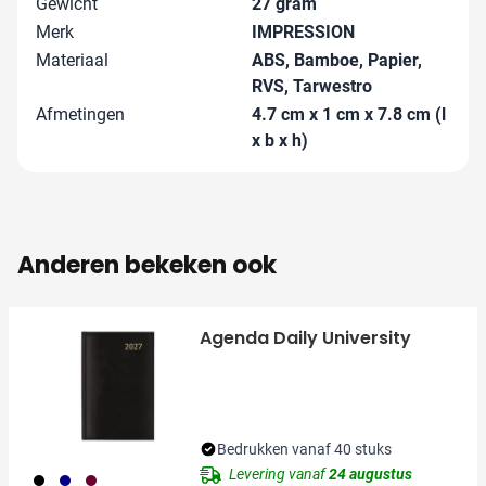
Gewicht
27 gram
Merk
IMPRESSION
Materiaal
ABS, Bamboe, Papier,
RVS, Tarwestro
Afmetingen
4.7 cm x 1 cm x 7.8 cm (l
x b x h)
Anderen bekeken ook
Agenda Daily University
Bedrukken vanaf 40 stuks
Levering vanaf
24 augustus
001
536
010