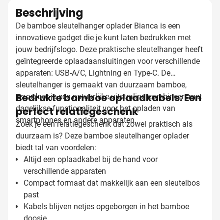
Beschrijving
De bamboe sleutelhanger oplader Bianca is een
innovatieve gadget die je kunt laten bedrukken met
jouw bedrijfslogo. Deze praktische sleutelhanger heeft
geïntegreerde oplaadaansluitingen voor verschillende
apparaten: USB-A/C, Lightning en Type-C. De
sleutelhanger is gemaakt van duurzaam bamboe,
Bedrukte bamboe oplaadkabels: Een
waardoor je een natuurlijke uitstraling combineert met
dagelijkse functionaliteit voor het opladen van
perfect relatiegeschenk
smartphones en andere apparaten.
Zoek je een relatiegeschenk dat zowel praktisch als
duurzaam is? Deze bamboe sleutelhanger oplader
biedt tal van voordelen:
Altijd een oplaadkabel bij de hand voor
verschillende apparaten
Compact formaat dat makkelijk aan een sleutelbos
past
Kabels blijven netjes opgeborgen in het bamboe
doosje