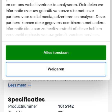
en om ons websiteverkeer te analyseren. Ook delen we
Met een korte bedrijfsnaam of slogan
informatie over uw gebruik van onze site met onze
partners voor social media, adverteren en analyse. Deze
De lasergravering in het bamboe zorgt voor een
partners kunnen deze gegevens combineren met andere
stijlvolle, blijvende indruk die past bij de natuurlijke
informatie die u aan ze heeft verstrekt of die ze hebben
uitstraling van het product.
verzameld op basis van uw gebruik van hun services.
Gratis digitaal voorbeeld van je
bedrukte oplaadkabel
Alles toestaan
Benieuwd hoe jouw logo eruit ziet op deze bamboe
sleutelhanger? Vraag een gratis digitaal voorbeeld aan
en zie vooraf precies hoe jouw bedrukte
Weigeren
relatiegeschenk eruit komt te zien. Neem contact met
ons op en we denken graag met je mee over de beste
manier om jouw merk te laten schitteren op dit
Lees meer
praktische gadget.
Specificaties
Productnummer
1015142