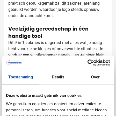
praktisch gebruiksgemak zal dit zakmes jarenlang
gebruikt worden, waardoor je logo steeds opnieuw
onder de aandacht komt.
Veelzijdig gereedschap in één
handige tool
Dit 9-in-1 zakmes is uitgerust met alles wat je nodig
hebt voor kleine klusjes of onverwachte situaties. Je
vindt er een wijnflesopener, nagelvijl en -reiniger, klein
mesje, blikopener, bierflesopener, zaagje, mes en
schaar. De bamboe behuizing geeft het zakmes niet
alleen een natuurlijke uitstraling, maar zorgt ook voor
Toestemming
Details
Over
Zakmessen bedrukken met logo
een prettige grip tijdens het gebruik.
Bij Van Helden Relatiegeschenken bedrukken we jouw
bamboe zakmessen precies zoals jij dat wilt:
Deze website maakt gebruik van cookies
Met je bedrijfslogo door middel van lasergravering
We gebruiken cookies om content en advertenties te
voor een stijlvolle, duurzame afwerking
personaliseren, om functies voor social media te bieden
Met een korte tekst of slogan die past bij jouw merk
en om ons websiteverkeer te analyseren. Ook delen we