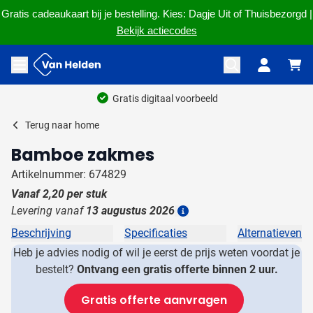
Gratis cadeaukaart bij je bestelling. Kies: Dagje Uit of Thuisbezorgd |
Bekijk actiecodes
Ga naar de inhoud
Menu openen
Gratis digitaal voorbeeld
Terug naar
home
Bamboe zakmes
Artikelnummer: 674829
Vanaf
2,20
per stuk
Levering vanaf
13 augustus 2026
Details
Beschrijving
Specificaties
Alternatieven
Heb je advies nodig of wil je eerst de prijs weten voordat je
bestelt?
Ontvang een gratis offerte binnen 2 uur.
Gratis offerte aanvragen