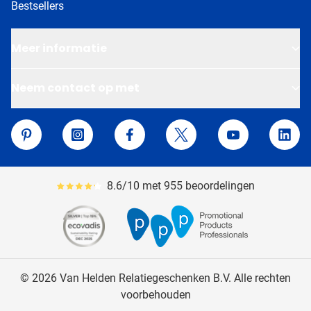
Bestsellers
Meer informatie
Neem contact op met
Van Helden Relatiegeschenken
Pinterest
Instagram
Facebook
Twitter
YouTube
Linke
8.6/10 met 955 beoordelingen
Gemiddeld reviewpercentage is 86
© 2026 Van Helden Relatiegeschenken B.V. Alle rechten
voorbehouden