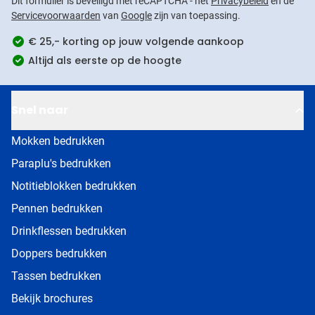
Dit formulier is beveiligd met reCAPTCHA - het
Privacybeleid
en de
Servicevoorwaarden
van
Google
zijn van toepassing.
€ 25,- korting op jouw volgende aankoop
Altijd als eerste op de hoogte
Snel naar
Mokken bedrukken
Paraplu's bedrukken
Notitieblokken bedrukken
Pennen bedrukken
Drinkflessen bedrukken
Doppers bedrukken
Tassen bedrukken
Bekijk brochures