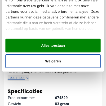
Voor een optimaal resultaat dat lang mooi blijft
informatie over uw gebruik van onze site met onze
partners voor social media, adverteren en analyse. Deze
Lasergravering zorgt voor een chique, permanente
partners kunnen deze gegevens combineren met andere
personalisatie die perfect past bij de natuurlijke look
informatie die u aan ze heeft verstrekt of die ze hebben
van het bamboe zakmes.
verzameld op basis van uw gebruik van hun services.
Gratis digitaal voorbeeld van je
bedrukte zakmes
Alles toestaan
Wil je zien hoe jouw logo eruit ziet op het bamboe
zakmes? Vraag een gratis digitaal voorbeeld aan en je
weet precies wat je kunt verwachten. Heb je vragen
Weigeren
over de mogelijkheden? Neem contact met ons op - we
denken graag met je mee om het perfecte
relatiegeschenk voor jouw bedrijf te creëren.
Lees meer
Specificaties
Productnummer
674829
Gewicht
83 gram