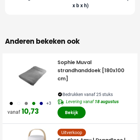
x b x h)
Anderen bekeken ook
Sophie Muval
strandhanddoek [180x100
cm]
Bedrukken vanaf 25 stuks
Levering vanaf
18 augustus
001
002
003
004
005
+3
10,73
vanaf
Bekijk
Uitverkoop