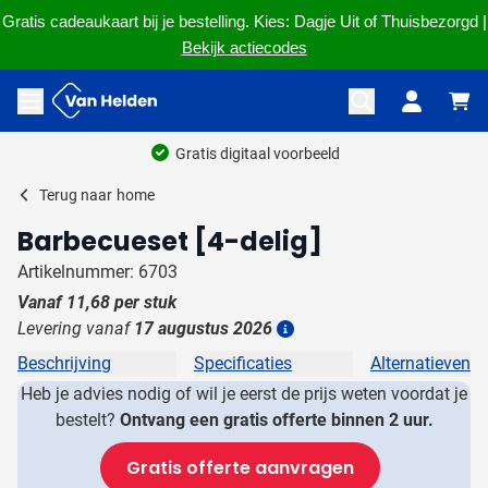
Gratis cadeaukaart bij je bestelling. Kies: Dagje Uit of Thuisbezorgd |
Bekijk actiecodes
Ga naar de inhoud
Menu openen
Gratis digitaal voorbeeld
Terug naar
home
Barbecueset [4-delig]
Artikelnummer: 6703
Vanaf
11,68
per stuk
Levering vanaf
17 augustus 2026
Details
Beschrijving
Specificaties
Alternatieven
Heb je advies nodig of wil je eerst de prijs weten voordat je
bestelt?
Ontvang een gratis offerte binnen 2 uur.
Gratis offerte aanvragen