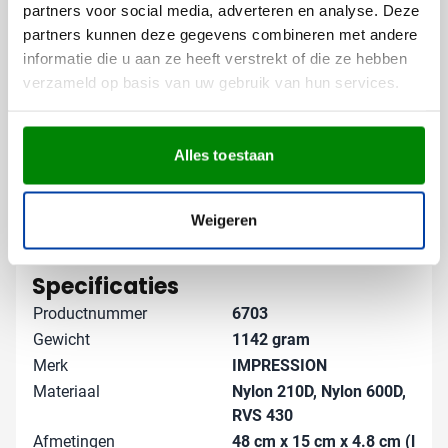
extra impact met deze professioneel bedrukte BBQ set.
partners voor social media, adverteren en analyse. Deze
partners kunnen deze gegevens combineren met andere
Gratis digitaal voorbeeld van je
informatie die u aan ze heeft verstrekt of die ze hebben
bedrukte barbecueset
verzameld op basis van uw gebruik van hun services.
Benieuwd hoe jouw logo er op deze BBQ set uitziet?
Vraag een gratis digitaal voorbeeld aan en zie direct
Alles toestaan
het resultaat. Heb je speciale wensen voor de
bedrukking of wil je meer informatie over de levertijd?
Neem dan contact met ons op - we helpen je graag
Weigeren
verder met een perfect bedrukt relatiegeschenk.
Lees meer
Specificaties
Productnummer
6703
Gewicht
1142 gram
Merk
IMPRESSION
Materiaal
Nylon 210D, Nylon 600D,
RVS 430
Afmetingen
48 cm x 15 cm x 4.8 cm (l