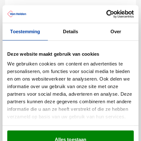
Onze expert graveurs zorgen ervoor dat jouw logo
perfect tot zijn recht komt op het roestvrij stalen
oppervlak, wat resulteert in een professioneel en
Toestemming
Details
Over
stijlvol geschenk.
Gratis digitaal voorbeeld van je
Deze website maakt gebruik van cookies
gegraveerde BBQ tang
We gebruiken cookies om content en advertenties te
Wil je zien hoe jouw logo eruit ziet op deze barbecue
personaliseren, om functies voor social media te bieden
tang? Vraag een gratis digitaal voorbeeld aan voordat
en om ons websiteverkeer te analyseren. Ook delen we
je bestelt. Zo kom je niet voor verrassingen te staan.
informatie over uw gebruik van onze site met onze
Binnen 24 uur ontvang je een ontwerp en na
partners voor social media, adverteren en analyse. Deze
goedkeuring kunnen we jouw bestelling binnen 5-7
partners kunnen deze gegevens combineren met andere
werkdagen leveren. Neem contact met ons op voor
Lees meer
informatie die u aan ze heeft verstrekt of die ze hebben
meer informatie of speciale wensen!
verzameld op basis van uw gebruik van hun services.
Specificaties
Productnummer
6538
Gewicht
87 gram
Alles toestaan