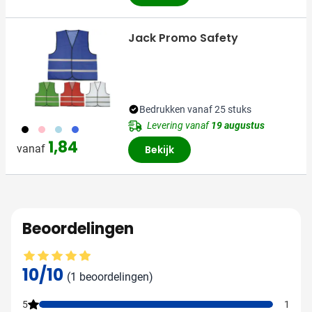
Jack Promo Safety
Bedrukken vanaf 25 stuks
Levering vanaf
19 augustus
001
017
018
948
1,84
vanaf
Bekijk
Beoordelingen
Gemiddelde beoordeling: 10 van 10
10/10
(1 beoordelingen)
5
1