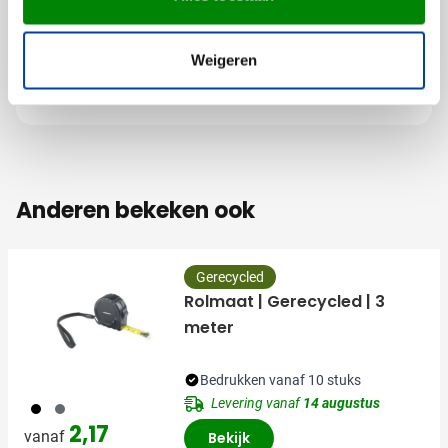
Merk
IMPRESSION
Materiaal
Nylon, RVS 430, TPR
Weigeren
Afmetingen
33.3 cm x 3.5 cm x 2.7
cm (l x b x h)
Anderen bekeken ook
Gerecycled
Rolmaat | Gerecycled | 3
meter
Bedrukken vanaf 10 stuks
Levering vanaf
14 augustus
001
003
2,17
vanaf
Bekijk