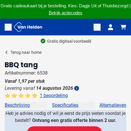
Gratis cadeaukaart bij je bestelling. Kies: Dagje Uit of Thuisbezorgd |
Bekijk actiecodes
Ga naar de inhoud
Menu openen
Gratis digitaal voorbeeld
Terug naar
home
BBQ tang
Artikelnummer: 6538
Vanaf
1,97
per stuk
Levering vanaf
14 augustus 2026
Details
1 beoordeling
Beschrijving
Specificaties
Alternatieven
Heb je advies nodig of wil je eerst de prijs weten voordat je
bestelt?
Ontvang een gratis offerte binnen 2 uur.