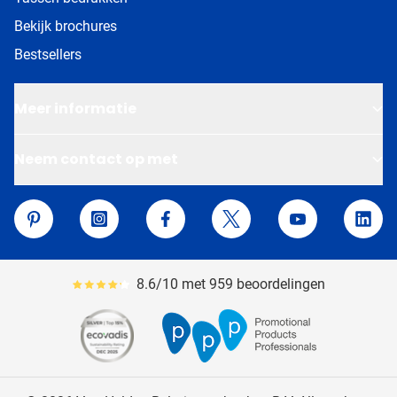
Bekijk brochures
Bestsellers
Meer informatie
Neem contact op met
Van Helden Relatiegeschenken
Pinterest
Instagram
Facebook
Twitter
YouTube
Linke
8.6/10 met 959 beoordelingen
Gemiddeld reviewpercentage is 86