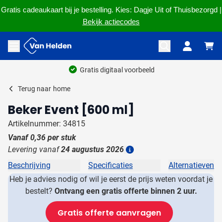
Gratis cadeaukaart bij je bestelling. Kies: Dagje Uit of Thuisbezorgd |
Bekijk actiecodes
Ga naar de inhoud
Menu openen
Gratis digitaal voorbeeld
Terug naar
home
Beker Event [600 ml]
Artikelnummer: 34815
Vanaf
0,36
per stuk
Levering vanaf
24 augustus 2026
Details
Beschrijving
Specificaties
Alternatieven
Heb je advies nodig of wil je eerst de prijs weten voordat je
bestelt?
Ontvang een gratis offerte binnen 2 uur.
Gratis offerte aanvragen