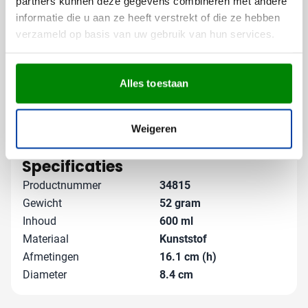
partners kunnen deze gegevens combineren met andere
Gratis digitaal voorbeeld van je
informatie die u aan ze heeft verstrekt of die ze hebben
bedrukte beker
verzameld op basis van uw gebruik van hun services.
Benieuwd hoe jouw logo eruit ziet op onze Event
beker? Vraag een gratis digitaal voorbeeld aan en weet
precies wat je kunt verwachten. Heb je speciale
Alles toestaan
wensen voor je bedrukking of wil je advies over de
mogelijkheden? Neem contact met ons op - we denken
graag met je mee!
Lees meer
Weigeren
Specificaties
Productnummer
34815
Gewicht
52 gram
Inhoud
600 ml
Materiaal
Kunststof
Afmetingen
16.1 cm (h)
Diameter
8.4 cm