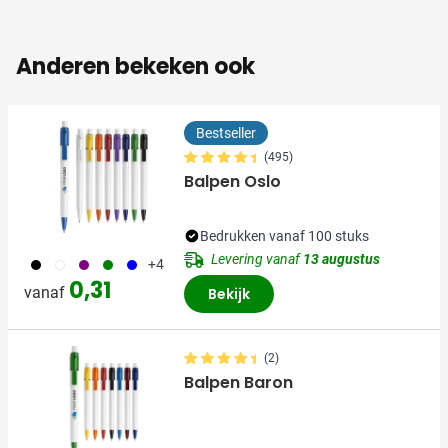
Anderen bekeken ook
Bestseller
(495)
Balpen Oslo
Bedrukken vanaf 100 stuks
Levering vanaf
13 augustus
001
002
024
004
005
+4
0,31
vanaf
Bekijk
(2)
Balpen Baron