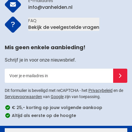
E-mailadres
info@vanhelden.nl
FAQ
Bekijk de veelgestelde vragen
Mis geen enkele aanbieding!
Schrijf je in voor onze nieuwsbrief.
Voer je e-mailadres in
Schrijf j
Dit formulier is beveiligd met reCAPTCHA - het
Privacybeleid
en de
Servicevoorwaarden
van
Google
zijn van toepassing.
€ 25,- korting op jouw volgende aankoop
Altijd als eerste op de hoogte