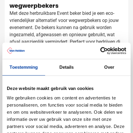
wegwerpbekers
Met deze herbruikbare Event beker bied je een eco-
vriendelijker alternatief voor wegwerpbekers op jouw
evenement. De bekers kunnen na gebruik worden
ingezameld, afgewassen en opnieuw gebruikt, wat
afval aanzienlijk vermindert. Perfect voor bedrijven die
hun ecologische voetafdruk willen verkleinen zonder in
Event bekers bedrukken met logo
te leveren op gebruiksgemak.
Bij Van Helden Relatiegeschenken bedrukken we jouw
Toestemming
Details
Over
Event bekers precies zoals jij dat wilt:
Met je bedrijfslogo in één of meer kleuren
Met een tekst of slogan
Deze website maakt gebruik van cookies
Met verschillende namen of nummering mogelijk
We gebruiken cookies om content en advertenties te
personaliseren, om functies voor social media te bieden
Een opvallende bedrukking op deze herbruikbare
en om ons websiteverkeer te analyseren. Ook delen we
bekers zorgt voor maximale zichtbaarheid van je merk
informatie over uw gebruik van onze site met onze
tijdens drukbezochte evenementen.
partners voor social media, adverteren en analyse. Deze