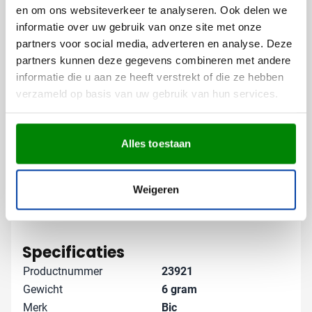
en om ons websiteverkeer te analyseren. Ook delen we
De gladde behuizing van de pen biedt een perfect
informatie over uw gebruik van onze site met onze
oppervlak om jouw merk goed tot zijn recht te laten
partners voor social media, adverteren en analyse. Deze
komen bij elke schrijfbeweging.
partners kunnen deze gegevens combineren met andere
informatie die u aan ze heeft verstrekt of die ze hebben
Gratis digitaal voorbeeld van je
verzameld op basis van uw gebruik van hun services.
bedrukte balpen
Benieuwd hoe jouw logo eruit ziet op deze BIC® Stylus
Alles toestaan
Balpen? Vraag een gratis digitaal voorbeeld aan
voordat je bestelt. Zo weet je precies wat je kunt
verwachten. Heb je specifieke wensen voor de
Weigeren
bedrukking? Neem contact met ons op - we denken
graag met je mee om het perfecte eindresultaat te
Lees meer
creëren.
Specificaties
Productnummer
23921
Gewicht
6 gram
Merk
Bic