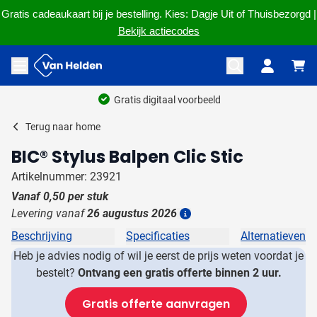
Gratis cadeaukaart bij je bestelling. Kies: Dagje Uit of Thuisbezorgd |
Bekijk actiecodes
Ga naar de inhoud
Menu openen
Gratis digitaal voorbeeld
Terug naar
home
BIC® Stylus Balpen Clic Stic
Artikelnummer: 23921
Vanaf
0,50
per stuk
Levering vanaf
26 augustus 2026
Details
Beschrijving
Specificaties
Alternatieven
Heb je advies nodig of wil je eerst de prijs weten voordat je
bestelt?
Ontvang een gratis offerte binnen 2 uur.
Gratis offerte aanvragen