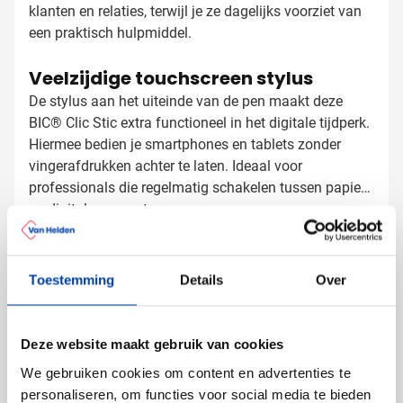
klanten en relaties, terwijl je ze dagelijks voorziet van
een praktisch hulpmiddel.
Veelzijdige touchscreen stylus
De stylus aan het uiteinde van de pen maakt deze
BIC® Clic Stic extra functioneel in het digitale tijdperk.
Hiermee bedien je smartphones en tablets zonder
vingerafdrukken achter te laten. Ideaal voor
professionals die regelmatig schakelen tussen papier
en digitale apparaten.
BIC® Stylus Balpen bedrukken met
logo
Toestemming
Details
Over
Bij Van Helden Relatiegeschenken bedrukken we jouw
BIC® Stylus pennen precies zoals jij dat wilt:
Met je bedrijfslogo in één of meerdere kleuren
Deze website maakt gebruik van cookies
Met een slogan of boodschap
Verschillende namen voor een persoonlijke touch
We gebruiken cookies om content en advertenties te
mogelijk
personaliseren, om functies voor social media te bieden