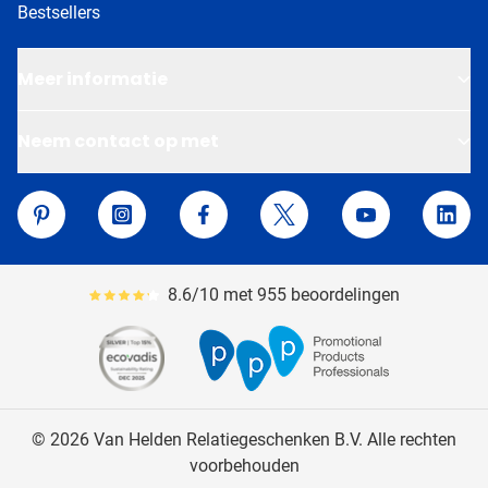
Bestsellers
Meer informatie
Neem contact op met
Van Helden Relatiegeschenken
Pinterest
Instagram
Facebook
Twitter
YouTube
Linke
8.6/10 met 955 beoordelingen
Gemiddeld reviewpercentage is 86
© 2026 Van Helden Relatiegeschenken B.V. Alle rechten
voorbehouden