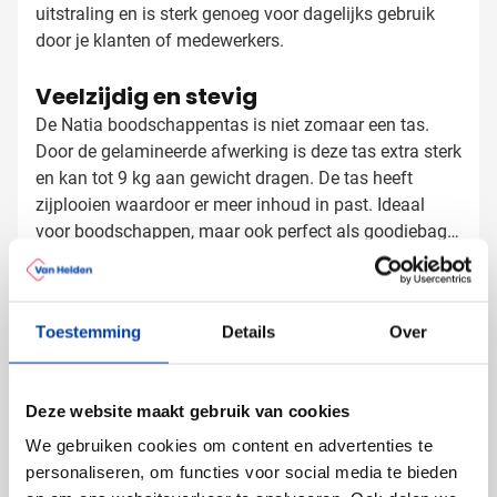
uitstraling en is sterk genoeg voor dagelijks gebruik
door je klanten of medewerkers.
Veelzijdig en stevig
De Natia boodschappentas is niet zomaar een tas.
Door de gelamineerde afwerking is deze tas extra sterk
en kan tot 9 kg aan gewicht dragen. De tas heeft
zijplooien waardoor er meer inhoud in past. Ideaal
voor boodschappen, maar ook perfect als goodiebag
bij evenementen of als tas om promotiemateriaal in
Boodschappentassen laten
mee te geven.
bedrukken met logo
Toestemming
Details
Over
Bij Van Helden Relatiegeschenken bedrukken we jouw
Natia boodschappentassen precies zoals jij dat wilt:
Met je bedrijfslogo in één of meer kleuren
Deze website maakt gebruik van cookies
Met een tekst of slogan
We gebruiken cookies om content en advertenties te
Met een afbeelding die past bij jouw merk
personaliseren, om functies voor social media te bieden