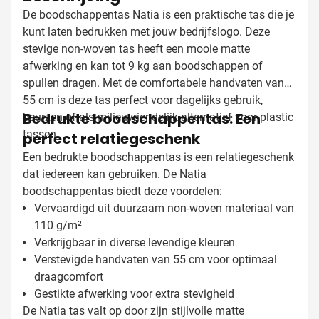
De boodschappentas Natia is een praktische tas die je
kunt laten bedrukken met jouw bedrijfslogo. Deze
stevige non-woven tas heeft een mooie matte
afwerking en kan tot 9 kg aan boodschappen of
spullen dragen. Met de comfortabele handvaten van
55 cm is deze tas perfect voor dagelijks gebruik,
Bedrukte boodschappentas: Een
beurzen of als milieuvriendelijk alternatief voor plastic
tassen.
perfect relatiegeschenk
Een bedrukte boodschappentas is een relatiegeschenk
dat iedereen kan gebruiken. De Natia
boodschappentas biedt deze voordelen:
Vervaardigd uit duurzaam non-woven materiaal van
110 g/m²
Verkrijgbaar in diverse levendige kleuren
Verstevigde handvaten van 55 cm voor optimaal
draagcomfort
Gestikte afwerking voor extra stevigheid
De Natia tas valt op door zijn stijlvolle matte