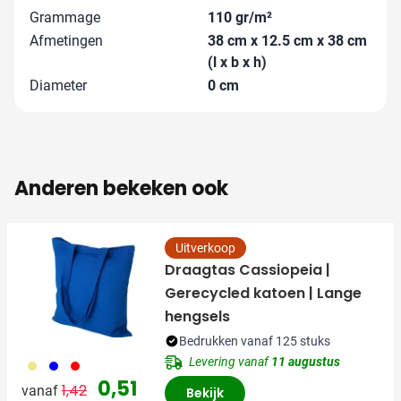
Grammage
110 gr/m²
Afmetingen
38 cm x 12.5 cm x 38 cm
(l x b x h)
Diameter
0 cm
Anderen bekeken ook
Uitverkoop
Draagtas Cassiopeia |
Gerecycled katoen | Lange
hengsels
Bedrukken vanaf 125 stuks
Levering vanaf
11 augustus
013
005
008
Normale prijs
Speciale prijs
0,51
1,42
vanaf
Bekijk