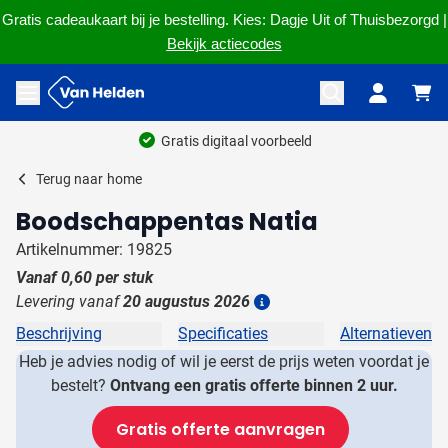
Gratis cadeaukaart bij je bestelling. Kies: Dagje Uit of Thuisbezorgd |
Bekijk actiecodes
Ga naar de inhoud
Menu openen
Gratis digitaal voorbeeld
Terug naar
home
Boodschappentas Natia
Artikelnummer: 19825
Vanaf
0,60
per stuk
Levering vanaf
20 augustus 2026
Details
Beschrijving
Specificaties
Alternatieven
Heb je advies nodig of wil je eerst de prijs weten voordat je
bestelt?
Ontvang een gratis offerte binnen 2 uur.
Gratis offerte aanvragen