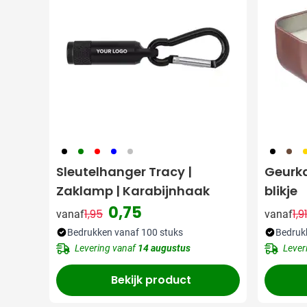
001
004
008
948
032
001
871
0
Sleutelhanger Tracy |
Geurkaa
Zaklamp | Karabijnhaak
blikje
0,75
1,95
1,9
vanaf
vanaf
Normale prijs
Speciale prijs
N
Bedrukken vanaf 100 stuks
Bedruk
Levering vanaf
14 augustus
Lever
Bekijk product