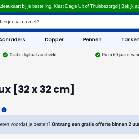
deaukaart bij je bestelling. Kies: Dagje Uit of Thuisbezorgd |
Bekijk a
Aanraders
Dopper
Pennen
Tasse
Gratis digitaal voorbeeld
Ruim 60 jaar ervar
hrijfwaren categorie
kelijk & Kantoor categorie
x [32 x 32 cm]
rinkwaren categorie
eggevertjes categorie
6
ultimedia categorie
Details
assen categorie
weten voordat je bestelt?
Ontvang een gratis offerte binnen 2 uur
reedschap & Veiligheid categorie