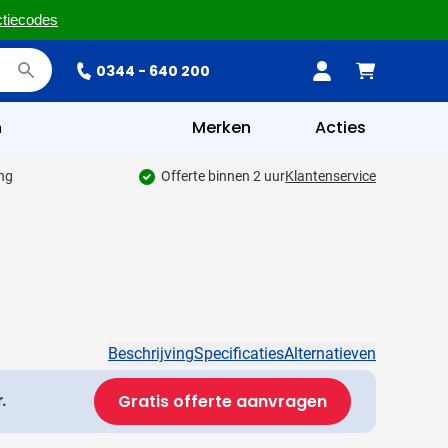
ctiecodes
0344 - 640 200
n
Merken
Acties
ing
Offerte binnen 2 uur
Klantenservice
Beschrijving
Specificaties
Alternatieven
Gratis offerte aanvragen
.