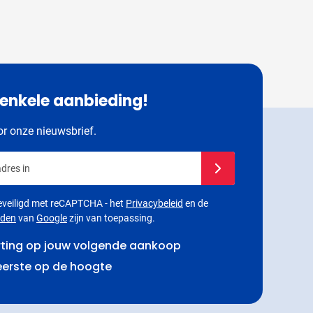
 enkele aanbieding!
oor onze nieuwsbrief.
dres in
Schrijf je in voor onze
 beveiligd met reCAPTCHA - het
Privacybeleid
en de
rden
van
Google
zijn van toepassing.
rting op jouw volgende aankoop
 eerste op de hoogte