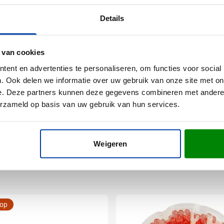
eze Nasalux zakdoek? Vraag een gratis digitaal voorbeeld aan en 
? Neem contact met ons op - we helpen je graag verder met een 
Details
 van cookies
ent en advertenties te personaliseren, om functies voor social
. Ook delen we informatie over uw gebruik van onze site met on
e. Deze partners kunnen deze gegevens combineren met andere i
erzameld op basis van uw gebruik van hun services.
(l x b)
Weigeren
oop