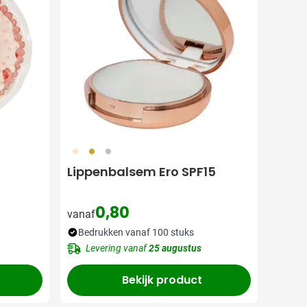
035
031
032
Lippenbalsem Ero SPF15
0,80
vanaf
Bedrukken vanaf 100 stuks
Levering vanaf
25 augustus
Bekijk product