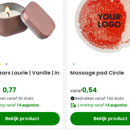
31
032
018
rs Laurie | Vanille | In
Massage pad Circle
0,77
0,54
1
vanaf
ormale prijs
Speciale prijs
ken vanaf 50 stuks
Bedrukken vanaf 160 stuks
ing vanaf
14 augustus
Levering vanaf
14 augustus
Bekijk product
Bekijk product