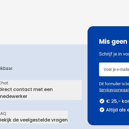
Mis geen
Schrijf je in v
Voer je e-maila
ikbaar.
Chat
Dit formulier is
Direct contact met een
Servicevoorwaa
medewerker
€ 25,- ko
Altijd als
FAQ
Bekijk de veelgestelde vragen