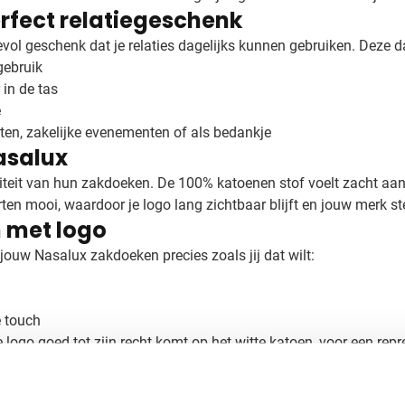
rfect relatiegeschenk
vol geschenk dat je relaties dagelijks kunnen gebruiken. Deze 
gebruik
in de tas
e
ten, zakelijke evenementen of als bedankje
asalux
teit van hun zakdoeken. De 100% katoenen stof voelt zacht aa
ten mooi, waardoor je logo lang zichtbaar blijft en jouw merk 
 met logo
ouw Nasalux zakdoeken precies zoals jij dat wilt:
e touch
ogo goed tot zijn recht komt op het witte katoen, voor een repr
an je bedrukte zakdoek