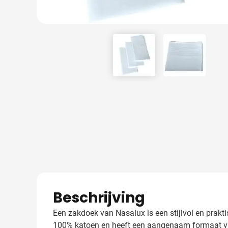
View larger image
View larger
Beschrijving
Een zakdoek van Nasalux is een stijlvol en prakt
100% katoen en heeft een aangenaam formaat van 3