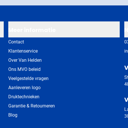
Meer informatie
N
Contact
0
Klantenservice
i
Over Van Helden
V
Ons MVO beleid
S
Veelgestelde vragen
4
Aanleveren logo
Druktechnieken
V
Garantie & Retourneren
L
Blog
3