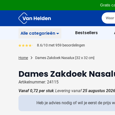
Gratis ca
Ga naar de inhoud
Zoek
Zoek
Sla menu over
Bestsellers
Alle categorieën
Schrijfwaren
8.6/10 met 959 beoordelingen
Gemiddeld reviewpercentage is 86
Toon submenu voor Sc
Zakelijk & Kantoor
Home
Dames Zakdoek Nasalux [32 x 32 cm]
Toon submenu voor Za
Drinkwaren
Dames Zakdoek Nasalu
Toon submenu voor D
Weggevertjes
Toon submenu voor W
Artikelnummer: 24115
Multimedia
Vanaf
0,72
per stuk
Levering vanaf
25 augustus 202
Toon submenu voor M
Tassen
Toon submenu voor T
Heb je advies nodig of wil je eerst de prijs 
Gereedschap & Veiligheid
Toon submenu voor Ge