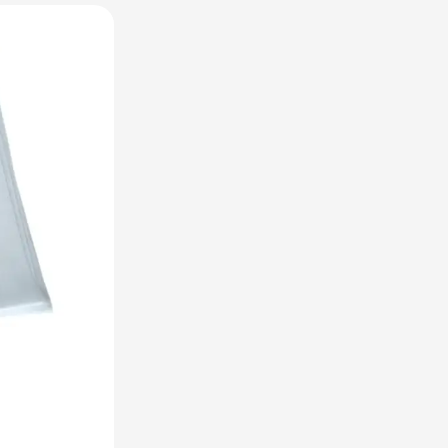
utdoor categorie
ome & Wellness categorie
en & Tafelen categorie
inderen categorie
leding categorie
uurzaam categorie
spiratie categorie
ties & overig categorie