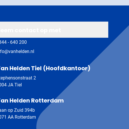
eem contact op met
344 - 640 200
nfo@vanhelden.nl
an Helden Tiel (Hoofdkantoor)
tephensonstraat 2
004 JA Tiel
an Helden Rotterdam
aan op Zuid 394b
071 AA Rotterdam