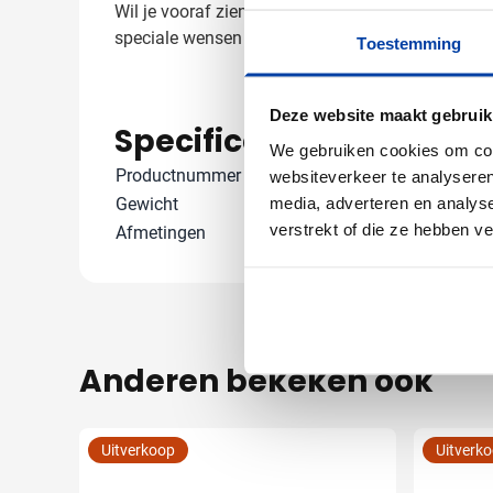
Wil je vooraf zien hoe jouw logo eruit ziet op d
speciale wensen of vragen over grotere aantallen
Toestemming
Deze website maakt gebruik
Specificaties
We gebruiken cookies om cont
Productnummer
24115
websiteverkeer te analyseren
media, adverteren en analys
Gewicht
10 gram
verstrekt of die ze hebben v
Afmetingen
32 cm x 32 cm 
Anderen bekeken ook
Uitverkoop
Uitverk