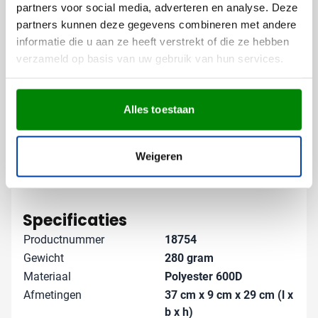
laten bedrukken, creëer je een waardevol
partners voor social media, adverteren en analyse. Deze
relatiegeschenk dat dagelijks gebruikt wordt.
partners kunnen deze gegevens combineren met andere
informatie die u aan ze heeft verstrekt of die ze hebben
Gratis digitaal voorbeeld van je
verzameld op basis van uw gebruik van hun services.
bedrukte documententas
Wil je zien hoe jouw logo eruit ziet op de Amazon
Alles toestaan
documententas? Vraag een gratis digitaal voorbeeld
aan en je weet precies wat je kunt verwachten. Heb je
speciale wensen voor je bedrukking? Neem contact
Weigeren
met ons op - we denken graag met je mee voor het
perfecte resultaat!
Lees meer
Specificaties
Productnummer
18754
Gewicht
280 gram
Materiaal
Polyester 600D
Afmetingen
37 cm x 9 cm x 29 cm (l x
b x h)