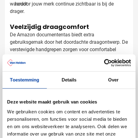
waardoor jouw merk continue zichtbaar is bij de
houdt
drager.
Veelzijdig draagcomfort
De Amazon documententas biedt extra
gebruiksgemak door het doordachte draagontwerp. De
verstevigde handgrepen zorgen voor comfortabel
dragen in de hand, terwijl de verstelbare en
afneembare schouderband met karabijnhaken het
mogelijk maakt de tas over de schouder te dragen. Zo
Documententas bedrukken met logo
heeft de gebruiker altijd de handen vrij wanneer dat
Toestemming
Details
Over
nodig is.
Bij Van Helden Relatiegeschenken bedrukken we jouw
documententas Amazon precies zoals jij dat wilt:
Deze website maakt gebruik van cookies
Met je bedrijfslogo in één of meerdere kleuren
Met een tekst of slogan voor extra herkenbaarheid
We gebruiken cookies om content en advertenties te
Met verschillende namen voor een persoonlijk tintje
personaliseren, om functies voor social media te bieden
en om ons websiteverkeer te analyseren. Ook delen we
Door je logo op deze professionele documententas te
informatie over uw gebruik van onze site met onze