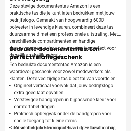
Deze stevige documententas Amazon is een
praktische tas die je kunt laten bedrukken met jouw
bedrijfslogo. Gemaakt van hoogwaardig 600D
polyester in levendige kleuren, combineert deze tas
duurzaamheid met een professionele uitstraling. Met
verschillende compartimenten en handige
Bedrukte documententas: Een
draagsystemen is deze documententas perfect voor
dagelijks zakelijk gebruik.
perfect relatiegeschenk
Een bedrukte documententas Amazon is een
waardevol geschenk voor zowel medewerkers als
klanten. Deze veelzijdige tas biedt tal van voordelen:
Origineel verticaal voorvak dat jouw bedrijfslogo
extra goed laat opvallen
Verstevigde handgrepen in bijpassende kleur voor
comfortabel dragen
Praktisch opbergvak onder de handgrepen voor
snelle toegang tot kleine items
Door het heldere kleurenpalet valt deze tas direct op,
Ritssluiting die documenten veilig en beschermd