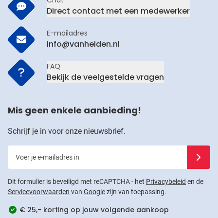
Chat
Direct contact met een medewerker
E-mailadres
info@vanhelden.nl
FAQ
Bekijk de veelgestelde vragen
Mis geen enkele aanbieding!
Schrijf je in voor onze nieuwsbrief.
Voer je e-mailadres in
Schrijf j
Dit formulier is beveiligd met reCAPTCHA - het
Privacybeleid
en de
Servicevoorwaarden
van
Google
zijn van toepassing.
€ 25,- korting op jouw volgende aankoop