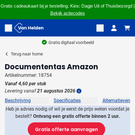
Gratis cadeaukaart bij je bestelling. Kies: Dagje Uit of Thuisbezorgd |
Bekijk actiecodes
Ga naar de inhoud
Menu openen
Gratis digitaal voorbeeld
Terug naar
home
Documententas Amazon
Artikelnummer: 18754
Vanaf
4,60
per stuk
Levering vanaf
21 augustus 2026
Details
Beschrijving
Specificaties
Alternatieven
Heb je advies nodig of wil je eerst de prijs weten voordat je
bestelt?
Ontvang een gratis offerte binnen 2 uur.
Gratis offerte aanvragen