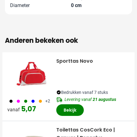
Diameter
0 cm
Anderen bekeken ook
Sporttas Novo
Bedrukken vanaf 7 stuks
Levering vanaf
21 augustus
001
046
004
005
007
+2
5,07
vanaf
Bekijk
Toilettas CosCork Eco |