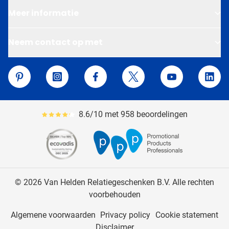
Meer informatie
Neem contact op met
Van Helden Relatiegeschenken
Pinterest
Instagram
Facebook
Twitter
YouTube
Linke
8.6/10 met 958 beoordelingen
Gemiddeld reviewpercentage is 86
© 2026 Van Helden Relatiegeschenken B.V. Alle rechten
voorbehouden
Algemene voorwaarden
Privacy policy
Cookie statement
Disclaimer