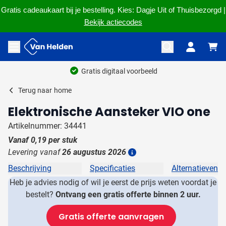
Gratis cadeaukaart bij je bestelling. Kies: Dagje Uit of Thuisbezorgd |
Bekijk actiecodes
Ga naar de inhoud
Menu openen
Gratis digitaal voorbeeld
Terug naar
home
Elektronische Aansteker VIO one
Artikelnummer: 34441
Vanaf
0,19
per stuk
Levering vanaf
26 augustus 2026
Details
Beschrijving
Specificaties
Alternatieven
Heb je advies nodig of wil je eerst de prijs weten voordat je
bestelt?
Ontvang een gratis offerte binnen 2 uur.
Gratis offerte aanvragen