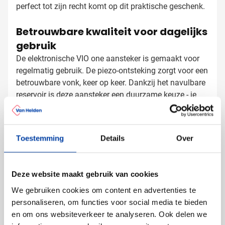
perfect tot zijn recht komt op dit praktische geschenk.
Betrouwbare kwaliteit voor dagelijks
gebruik
De elektronische VIO one aansteker is gemaakt voor
regelmatig gebruik. De piezo-ontsteking zorgt voor een
betrouwbare vonk, keer op keer. Dankzij het navulbare
reservoir is deze aansteker een duurzame keuze - je
relaties hoeven niet steeds wegwerpaanstekers te
kopen, maar kunnen hun VIO one met jouw logo
Aanstekers laten bedrukken met
jarenlang blijven gebruiken.
Toestemming
Details
Over
logo
Bij Van Helden Relatiegeschenken bedrukken we jouw
VIO one aanstekers precies zoals jij dat wilt:
Deze website maakt gebruik van cookies
Met je bedrijfslogo in één of meer kleuren
We gebruiken cookies om content en advertenties te
Met een tekst of slogan voor extra impact
personaliseren, om functies voor social media te bieden
In grote of kleine oplages, altijd met dezelfde hoge
en om ons websiteverkeer te analyseren. Ook delen we
kwaliteit