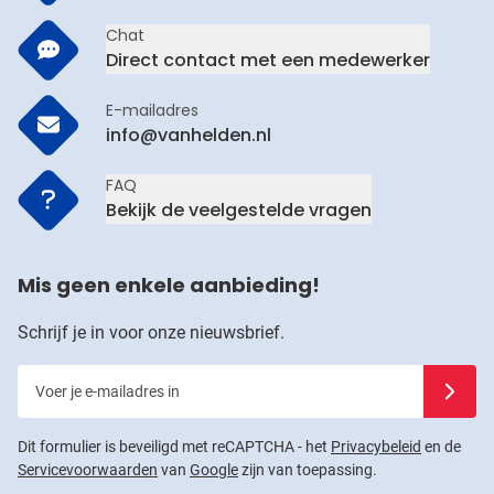
Chat
Direct contact met een medewerker
E-mailadres
info@vanhelden.nl
FAQ
Bekijk de veelgestelde vragen
Mis geen enkele aanbieding!
Schrijf je in voor onze nieuwsbrief.
Voer je e-mailadres in
Schrijf j
Dit formulier is beveiligd met reCAPTCHA - het
Privacybeleid
en de
Servicevoorwaarden
van
Google
zijn van toepassing.