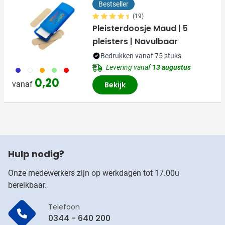
Bestseller
(19)
Pleisterdoosje Maud | 5
pleisters | Navulbaar
Bedrukken vanaf 75 stuks
Levering vanaf
13 augustus
023
002
007
029
008
0,20
vanaf
Bekijk
Hulp nodig?
Onze medewerkers zijn op werkdagen tot 17.00u
bereikbaar.
Telefoon
0344 - 640 200