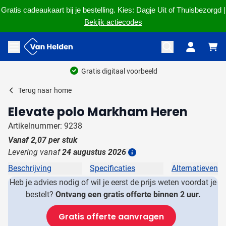
Gratis cadeaukaart bij je bestelling. Kies: Dagje Uit of Thuisbezorgd |
Bekijk actiecodes
Ga naar de inhoud
Menu openen
Gratis digitaal voorbeeld
Terug naar
home
Elevate polo Markham Heren
Artikelnummer: 9238
Vanaf
2,07
per stuk
Levering vanaf
24 augustus 2026
Details
Beschrijving
Specificaties
Alternatieven
Heb je advies nodig of wil je eerst de prijs weten voordat je
bestelt?
Ontvang een gratis offerte binnen 2 uur.
Gratis offerte aanvragen