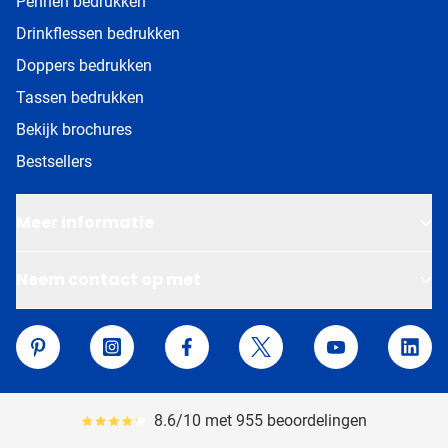
Pennen bedrukken
Drinkflessen bedrukken
Doppers bedrukken
Tassen bedrukken
Bekijk brochures
Bestsellers
Meer informatie
Neem contact op met
Van Helden Relatiegeschenken
Pinterest
Instagram
Facebook
Twitter
YouTube
Linke
8.6/10 met 955 beoordelingen
Gemiddeld reviewpercentage is 86