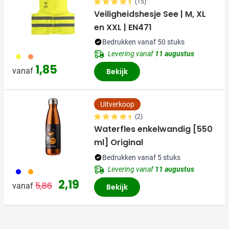
(15)
Veiligheidshesje See | M, XL
en XXL | EN471
Bedrukken vanaf 50 stuks
Levering vanaf
11 augustus
006
007
1,85
vanaf
Bekijk
Uitverkoop
(2)
Waterfles enkelwandig [550
ml] Original
Bedrukken vanaf 5 stuks
Levering vanaf
11 augustus
005
007
Normale prijs
Speciale prijs
2,19
5,86
vanaf
Bekijk