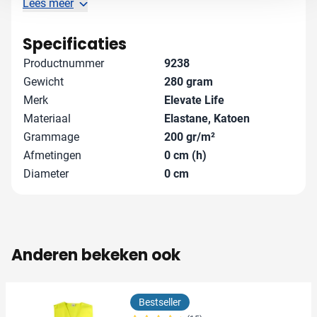
mee!
Lees meer
Specificaties
Productnummer
9238
Gewicht
280 gram
Merk
Elevate Life
Materiaal
Elastane, Katoen
Grammage
200 gr/m²
Afmetingen
0 cm (h)
Diameter
0 cm
Anderen bekeken ook
Bestseller