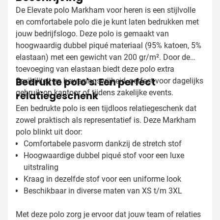
De Elevate polo Markham voor heren is een stijlvolle
en comfortabele polo die je kunt laten bedrukken met
jouw bedrijfslogo. Deze polo is gemaakt van
hoogwaardig dubbel piqué materiaal (95% katoen, 5%
elastaan) met een gewicht van 200 gr/m². Door de
toevoeging van elastaan biedt deze polo extra
Bedrukte polo's: Een perfect
flexibiliteit en bewegingsvrijheid, perfect voor dagelijks
gebruik op kantoor of tijdens zakelijke events.
relatiegeschenk
Een bedrukte polo is een tijdloos relatiegeschenk dat
zowel praktisch als representatief is. Deze Markham
polo blinkt uit door:
Comfortabele pasvorm dankzij de stretch stof
Hoogwaardige dubbel piqué stof voor een luxe
uitstraling
Kraag in dezelfde stof voor een uniforme look
Beschikbaar in diverse maten van XS t/m 3XL
Met deze polo zorg je ervoor dat jouw team of relaties