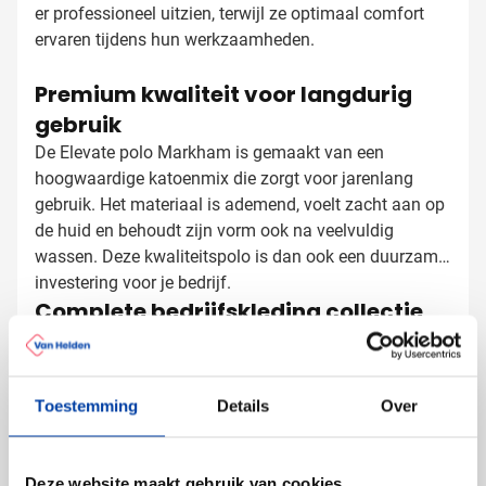
er professioneel uitzien, terwijl ze optimaal comfort
ervaren tijdens hun werkzaamheden.
Premium kwaliteit voor langdurig
gebruik
De Elevate polo Markham is gemaakt van een
hoogwaardige katoenmix die zorgt voor jarenlang
gebruik. Het materiaal is ademend, voelt zacht aan op
de huid en behoudt zijn vorm ook na veelvuldig
wassen. Deze kwaliteitspolo is dan ook een duurzame
investering voor je bedrijf.
Complete bedrijfskleding collectie
Maak je bedrijfskleding compleet met bijpassende
items:
Ook verkrijgbaar in een damesmodel (art. 9239)
Toestemming
Details
Over
Te combineren met andere kledingstukken uit de
Elevate collectie
Deze website maakt gebruik van cookies