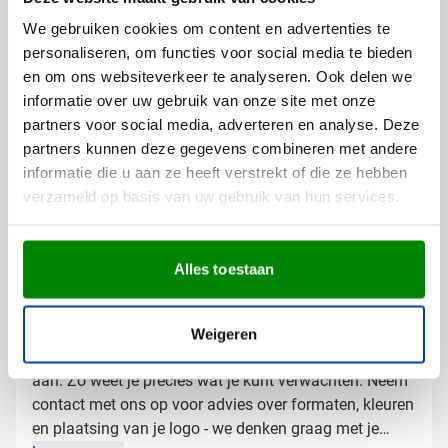
Polo's laten bedrukken met logo
We gebruiken cookies om content en advertenties te
Bij Van Helden Relatiegeschenken bedrukken we jouw
personaliseren, om functies voor social media te bieden
Elevate polo's precies zoals jij dat wilt:
en om ons websiteverkeer te analyseren. Ook delen we
Met je bedrijfslogo in één of meerdere kleuren
informatie over uw gebruik van onze site met onze
Full color bedrukking mogelijk voor een levendig
partners voor social media, adverteren en analyse. Deze
resultaat
partners kunnen deze gegevens combineren met andere
Op verschillende posities zoals borst, mouw of rug
informatie die u aan ze heeft verstrekt of die ze hebben
verzameld op basis van uw gebruik van hun services.
Zo creëer je een professionele uitstraling die perfect
past bij jouw bedrijfsidentiteit.
Alles toestaan
Gratis digitaal voorbeeld van je
bedrukte polo
Wil je zien hoe jouw logo er op de Elevate polo
Weigeren
Markham uitziet? Vraag een gratis digitaal voorbeeld
aan. Zo weet je precies wat je kunt verwachten. Neem
contact met ons op voor advies over formaten, kleuren
en plaatsing van je logo - we denken graag met je