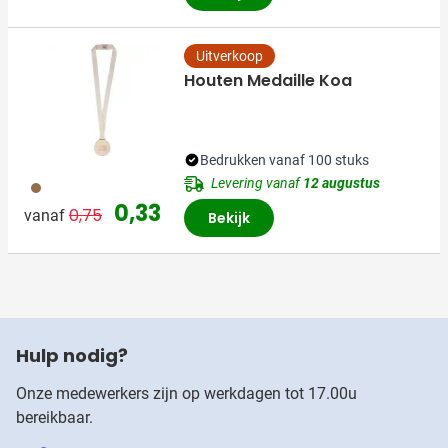
Uitverkoop
Houten Medaille Koa
Bedrukken vanaf 100 stuks
Levering vanaf
12 augustus
011
Normale prijs
Speciale prijs
0,33
0,75
vanaf
Bekijk
Hulp nodig?
Onze medewerkers zijn op werkdagen tot 17.00u
bereikbaar.