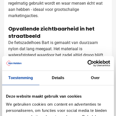
regelmatig gebruikt wordt en waar mensen écht wat
aan hebben - ideaal voor grootschalige
marketingacties.
Opvallende zichtbaarheid in het
straatbeeld
De fietszadelhoes Bart is gemaakt van duurzaam
nylon dat lang meegaat. Het materiaal is
waterafstotend waardoor het zadel altijd droog blijft,
zelfs bij hevige regenbuien. Vergeet je ontvangers er
wel aan te herinneren de hoes te verwijderen voordat
ze op de fiets stappen!
Toestemming
Details
Over
Fietszadelhoezen laten bedrukken
met logo
Bij Van Helden Relatiegeschenken bedrukken we jouw
Deze website maakt gebruik van cookies
fietszadelhoezen precies zoals jij dat wilt:
We gebruiken cookies om content en advertenties te
Met je bedrijfslogo in één kleur of full color
personaliseren, om functies voor social media te bieden
Met een tekst of slogan