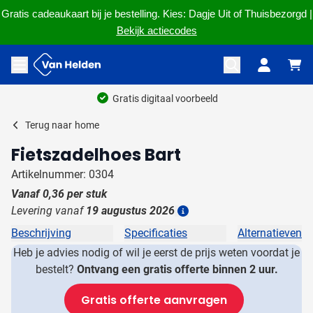
Gratis cadeaukaart bij je bestelling. Kies: Dagje Uit of Thuisbezorgd |
Bekijk actiecodes
Ga naar de inhoud
Menu openen
Gratis digitaal voorbeeld
Terug naar
home
Fietszadelhoes Bart
Artikelnummer: 0304
Vanaf
0,36
per stuk
Levering vanaf
19 augustus 2026
Details
Beschrijving
Specificaties
Alternatieven
Heb je advies nodig of wil je eerst de prijs weten voordat je
bestelt?
Ontvang een gratis offerte binnen 2 uur.
Gratis offerte aanvragen