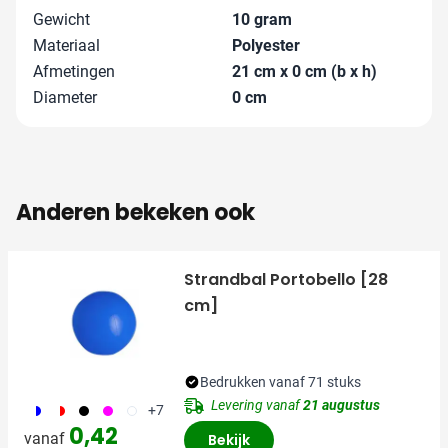
Gewicht
10 gram
Materiaal
Polyester
Afmetingen
21 cm x 0 cm (b x h)
Diameter
0 cm
Anderen bekeken ook
Strandbal Portobello [28
cm]
Bedrukken vanaf 71 stuks
Levering vanaf
21 augustus
187
188
001
046
002
+7
0,42
vanaf
Bekijk