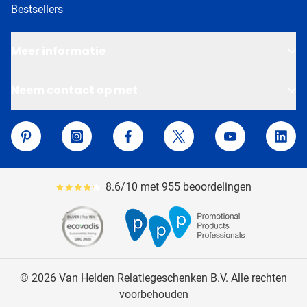
Bestsellers
Meer informatie
Neem contact op met
Van Helden Relatiegeschenken
Pinterest
Instagram
Facebook
Twitter
YouTube
Linke
8.6/10 met 955 beoordelingen
Gemiddeld reviewpercentage is 86
© 2026 Van Helden Relatiegeschenken B.V. Alle rechten
voorbehouden