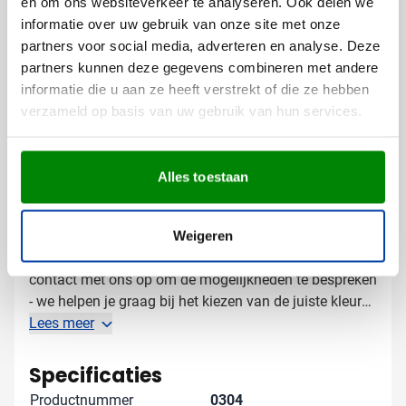
en om ons websiteverkeer te analyseren. Ook delen we
Op de meest zichtbare plek voor maximale exposure
informatie over uw gebruik van onze site met onze
partners voor social media, adverteren en analyse. Deze
Door de ruime bedrukoppervlakte komt jouw
partners kunnen deze gegevens combineren met andere
boodschap altijd goed uit. De full color bedrukking
informatie die u aan ze heeft verstrekt of die ze hebben
zorgt ervoor dat zelfs complexe logo's en afbeeldingen
verzameld op basis van uw gebruik van hun services.
haarscherp worden weergegeven.
Gratis digitaal voorbeeld van je
Alles toestaan
bedrukte fietszadelhoes
Benieuwd hoe jouw logo eruit ziet op een
fietszadelhoes? Vraag een gratis digitaal voorbeeld
Weigeren
aan en weet precies wat je kunt verwachten. Neem
contact met ons op om de mogelijkheden te bespreken
- we helpen je graag bij het kiezen van de juiste kleur
en bedrukking voor jouw marketingactie.
Lees meer
Specificaties
Productnummer
0304