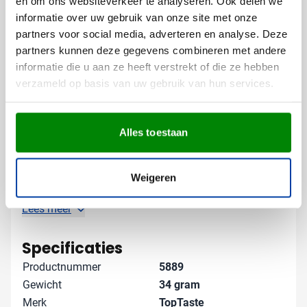
en om ons websiteverkeer te analyseren. Ook delen we
De bedrukking wordt aangebracht op het handvat,
informatie over uw gebruik van onze site met onze
waar deze goed zichtbaar is bij elk gebruik. Zo maak
partners voor social media, adverteren en analyse. Deze
je van een alledaags gebruiksvoorwerp een effectieve
partners kunnen deze gegevens combineren met andere
reclamedrager.
informatie die u aan ze heeft verstrekt of die ze hebben
verzameld op basis van uw gebruik van hun services.
Gratis digitaal voorbeeld van je
bedrukte flesopener
Benieuwd hoe jouw logo eruit ziet op deze aluminium
Alles toestaan
flesopener? Vraag een gratis digitaal voorbeeld aan en
zie precies wat je kunt verwachten. Zo weet je zeker
dat het eindresultaat perfect is voordat we aan de slag
Weigeren
gaan. Neem contact met ons op voor persoonlijk
advies - we helpen je graag verder!
Lees meer
Specificaties
Productnummer
5889
Gewicht
34 gram
Merk
TopTaste