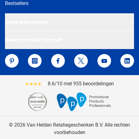
Bestsellers
Meer informatie
Neem contact op met
Van Helden Relatiegeschenken
Pinterest
Instagram
Facebook
Twitter
YouTube
Linke
8.6/10 met 955 beoordelingen
Gemiddeld reviewpercentage is 86
© 2026 Van Helden Relatiegeschenken B.V. Alle rechten
voorbehouden