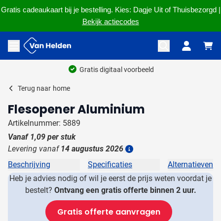
Gratis cadeaukaart bij je bestelling. Kies: Dagje Uit of Thuisbezorgd |
Bekijk actiecodes
Ga naar de inhoud
Menu openen
Gratis digitaal voorbeeld
Terug naar
home
Flesopener Aluminium
Artikelnummer: 5889
Vanaf
1,09
per stuk
Levering vanaf
14 augustus 2026
Details
Beschrijving
Specificaties
Alternatieven
Heb je advies nodig of wil je eerst de prijs weten voordat je
bestelt?
Ontvang een gratis offerte binnen 2 uur.
Gratis offerte aanvragen