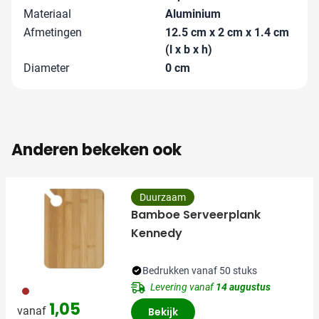
Materiaal
Aluminium
Afmetingen
12.5 cm x 2 cm x 1.4 cm
(l x b x h)
Diameter
0 cm
Anderen bekeken ook
Duurzaam
Bamboe Serveerplank
Kennedy
Bedrukken vanaf 50 stuks
Levering vanaf
14 augustus
011
1,05
vanaf
Bekijk