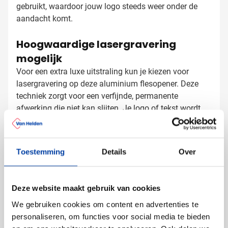
gebruikt, waardoor jouw logo steeds weer onder de
aandacht komt.
Hoogwaardige lasergravering
mogelijk
Voor een extra luxe uitstraling kun je kiezen voor
lasergravering op deze aluminium flesopener. Deze
techniek zorgt voor een verfijnde, permanente
afwerking die niet kan slijten. Je logo of tekst wordt
subtiel maar duidelijk zichtbaar in het aluminium
gegraveerd voor een professionele uitstraling.
Flesopeners bedrukken met logo
Toestemming
Details
Over
Bij Van Helden Relatiegeschenken bedrukken we jouw
aluminium flesopeners precies zoals jij dat wilt:
Met je bedrijfslogo in één of meer kleuren
Deze website maakt gebruik van cookies
Met een pakkende slogan of tekst
We gebruiken cookies om content en advertenties te
Met lasergravering voor een luxe uitstraling
personaliseren, om functies voor social media te bieden