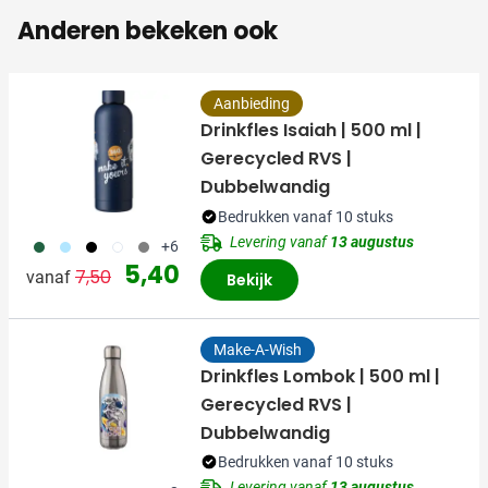
Anderen bekeken ook
Aanbieding
Drinkfles Isaiah | 500 ml |
Gerecycled RVS |
Dubbelwandig
Bedrukken vanaf 10 stuks
Levering vanaf
13 augustus
374
363
001
002
003
+6
Normale prijs
Speciale prijs
5,40
7,50
vanaf
Bekijk
Make-A-Wish
Drinkfles Lombok | 500 ml |
Gerecycled RVS |
Dubbelwandig
Bedrukken vanaf 10 stuks
Levering vanaf
13 augustus