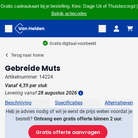
Gratis cadeaukaart bij je bestelling. Kies: Dagje Uit of Thuisbezorgd |
Bekijk actiecodes
Ga naar de inhoud
Menu openen
Gratis digitaal voorbeeld
Terug naar
home
Gebreide Muts
Artikelnummer: 14224
Vanaf
4,39
per stuk
Levering vanaf
28 augustus 2026
Details
Beschrijving
Specificaties
Alternatieven
Heb je advies nodig of wil je eerst de prijs weten voordat je
bestelt?
Ontvang een gratis offerte binnen 2 uur.
Gratis offerte aanvragen