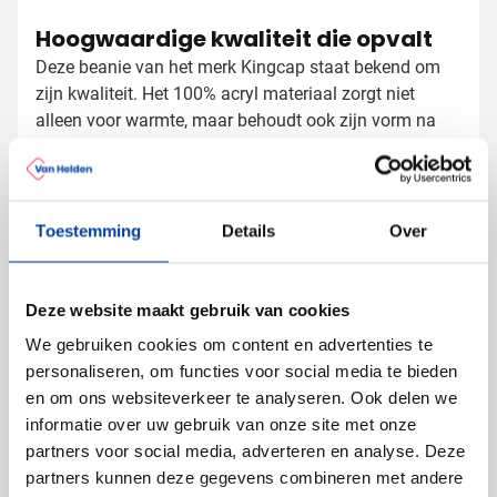
Hoogwaardige kwaliteit die opvalt
Deze beanie van het merk Kingcap staat bekend om
zijn kwaliteit. Het 100% acryl materiaal zorgt niet
alleen voor warmte, maar behoudt ook zijn vorm na
veelvuldig gebruik. De omslagrand biedt extra comfort
en is tegelijk de ideale plek voor jouw bedrijfslogo.
Mutsen laten bedrukken met logo
Toestemming
Details
Over
Bij Van Helden Relatiegeschenken zorgen we voor een
perfecte borduring op jouw beanies:
Deze website maakt gebruik van cookies
Met je bedrijfslogo in één of meer kleuren
Met een korte tekst of slogan
We gebruiken cookies om content en advertenties te
Met verschillende namen mogelijk voor een
personaliseren, om functies voor social media te bieden
persoonlijke touch
en om ons websiteverkeer te analyseren. Ook delen we
informatie over uw gebruik van onze site met onze
De omslagrand van deze muts is speciaal ontworpen
partners voor social media, adverteren en analyse. Deze
voor een mooie borduring, waardoor jouw logo
partners kunnen deze gegevens combineren met andere