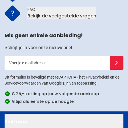
FAQ
Bekijk de veelgestelde vragen
Mis geen enkele aanbieding!
Schrijf je in voor onze nieuwsbrief.
Voer je e-mailadres in
Schrijf j
Dit formulier is beveiligd met reCAPTCHA - het
Privacybeleid
en de
Servicevoorwaarden
van
Google
zijn van toepassing.
€ 25,- korting op jouw volgende aankoop
Altijd als eerste op de hoogte
Snel naar