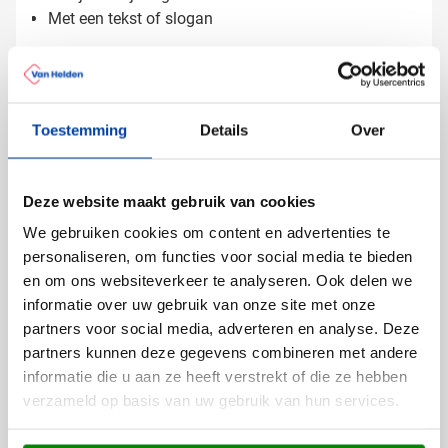
Met een tekst of slogan
Op de koffer komt jouw bedrukking strak en goed
zichtbaar terug.
Toestemming
Details
Over
Gratis digitaal voorbeeld van je
bedrukte gereedschapsset
Benieuwd hoe jouw logo op de koffer staat? Vraag een
Deze website maakt gebruik van cookies
gratis digitaal voorbeeld aan en bekijk het resultaat.
We gebruiken cookies om content en advertenties te
Wil je advies over de plaatsing? Neem contact met ons
personaliseren, om functies voor social media te bieden
op, we helpen je graag verder.
en om ons websiteverkeer te analyseren. Ook delen we
Lees meer
informatie over uw gebruik van onze site met onze
partners voor social media, adverteren en analyse. Deze
Specificaties
partners kunnen deze gegevens combineren met andere
Productnummer
7159
informatie die u aan ze heeft verstrekt of die ze hebben
verzameld op basis van uw gebruik van hun services.
Gewicht
430 gram
Merk
IMPRESSION