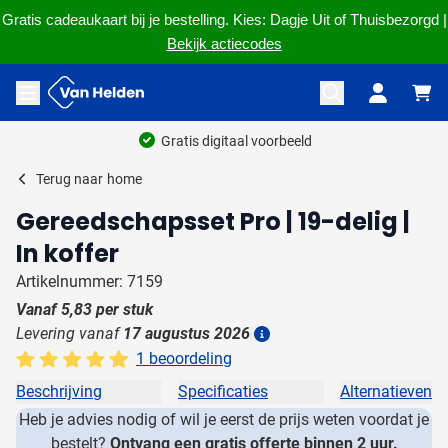
Gratis cadeaukaart bij je bestelling. Kies: Dagje Uit of Thuisbezorgd |
Bekijk actiecodes
Ga naar de inhoud
Menu openen
Gratis digitaal voorbeeld
Terug naar
home
Gereedschapsset Pro | 19-delig |
In koffer
Artikelnummer: 7159
Vanaf
5,83
per stuk
Levering vanaf
17 augustus 2026
Details
1 beoordeling
Beschrijving
Specificaties
Alternatieven
Heb je advies nodig of wil je eerst de prijs weten voordat je
bestelt?
Ontvang een gratis offerte binnen 2 uur.