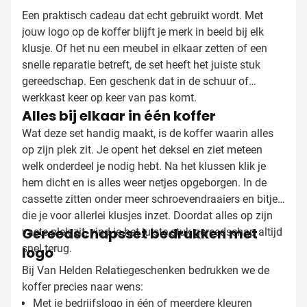
Een praktisch cadeau dat echt gebruikt wordt. Met
jouw logo op de koffer blijft je merk in beeld bij elk
klusje. Of het nu een meubel in elkaar zetten of een
snelle reparatie betreft, de set heeft het juiste stuk
gereedschap. Een geschenk dat in de schuur of
werkkast keer op keer van pas komt.
Alles bij elkaar in één koffer
Wat deze set handig maakt, is de koffer waarin alles
op zijn plek zit. Je opent het deksel en ziet meteen
welk onderdeel je nodig hebt. Na het klussen klik je
hem dicht en is alles weer netjes opgeborgen. In de
cassette zitten onder meer schroevendraaiers en bitjes
die je voor allerlei klusjes inzet. Doordat alles op zijn
Gereedschapsset bedrukken met
vaste plek zit, vind je het juiste stuk gereedschap altijd
snel terug.
logo
Bij Van Helden Relatiegeschenken bedrukken we de
koffer precies naar wens:
Met je bedrijfslogo in één of meerdere kleuren