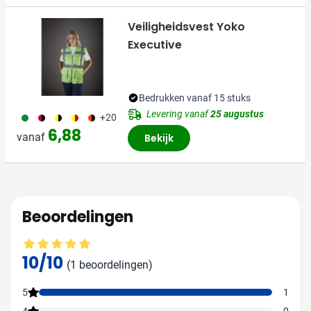
Veiligheidsvest Yoko
Executive
Bedrukken vanaf 15 stuks
Levering vanaf
25 augustus
790
175
076
297
210
+20
6,88
vanaf
Bekijk
Beoordelingen
Gemiddelde beoordeling: 10 van 10
10/10
(1 beoordelingen)
5
1
4
0