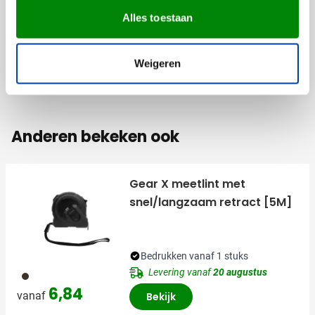
Materiaal
ABS, Kunststof, PE, PP,
Alles toestaan
PVC, Staal, TPR
Afmetingen
16.8 cm x 9.1 cm x 3.9
cm (l x b x h)
Weigeren
Anderen bekeken ook
Gear X meetlint met
snel/langzaam retract [5M]
Bedrukken vanaf 1 stuks
Levering vanaf
20 augustus
001
6,84
vanaf
Bekijk