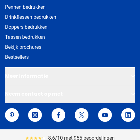
Pennen bedrukken
Drinkflessen bedrukken
Doppers bedrukken
Tassen bedrukken
Bekijk brochures
Bestsellers
Meer informatie
Neem contact op met
Van Helden Relatiegeschenken
Pinterest
Instagram
Facebook
Twitter
YouTube
Linke
8.6/10 met 955 beoordelingen
Gemiddeld reviewpercentage is 86