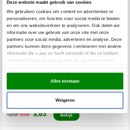
Polyester 190T
Deze website maakt gebruik van cookies
Afmetingen
83.4 cm (h)
We gebruiken cookies om content en advertenties te
Diameter
103 cm
personaliseren, om functies voor social media te bieden
en om ons websiteverkeer te analyseren. Ook delen we
informatie over uw gebruik van onze site met onze
partners voor social media, adverteren en analyse. Deze
partners kunnen deze gegevens combineren met andere
Anderen bekeken ook
informatie die u aan ze heeft verstrekt of die ze hebben
verzameld op basis van uw gebruik van hun services.
Aanbieding
Drinkfles Brinley | 1 L |
Alles toestaan
Gerecycled | Motiverende
teksten
Bedrukken vanaf 25 stuks
Weigeren
Levering vanaf
14 augustus
023
001
970
046
004
+4
Normale prijs
Speciale prijs
3,63
6,05
vanaf
Bekijk