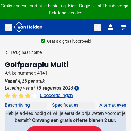
Gratis cadeaukaart bij je bestelling. Kies: Dagje Uit of Thuisbezorgd |
Bekijk actiecodes
Ga naar de inhoud
Menu openen
Gratis digitaal voorbeeld
Terug naar
home
Golfparaplu Multi
Artikelnummer: 4141
Vanaf
4,23
per stuk
Levering vanaf
13 augustus 2026
Details
6 beoordelingen
Beschrijving
Specificaties
Alternatieven
Heb je advies nodig of wil je eerst de prijs weten voordat je
bestelt?
Ontvang een gratis offerte binnen 2 uur.