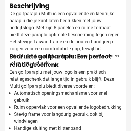
Beschrijving
De golfparaplu Multi is een opvallende en kleurrijke
paraplu die je kunt laten bedrukken met jouw
bedrijfslogo. Met zijn 8 panelen en ruime formaat
biedt deze paraplu optimale bescherming tegen regen.
Het stevige Taiwan-frame en de houten handgreep
zorgen voor een comfortabele grip, terwijl het
Bedrukte golfparaplu: Een perfect
klittenband de paraplu netjes gesloten houdt wanneer
je hem niet gebruikt.
relatiegeschenk
Een golfparaplu met jouw logo is een praktisch
relatiegeschenk dat lange tijd in gebruik blijft. Deze
Multi golfparaplu biedt diverse voordelen:
Automatisch openingsmechanisme voor snel
gebruik
Ruim oppervlak voor een opvallende logobedrukking
Stevig frame voor langdurig gebruik, ook bij
windvlagen
Handige sluiting met klittenband