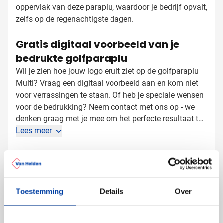
oppervlak van deze paraplu, waardoor je bedrijf opvalt,
zelfs op de regenachtigste dagen.
Gratis digitaal voorbeeld van je
bedrukte golfparaplu
Wil je zien hoe jouw logo eruit ziet op de golfparaplu
Multi? Vraag een digitaal voorbeeld aan en kom niet
voor verrassingen te staan. Of heb je speciale wensen
voor de bedrukking? Neem contact met ons op - we
denken graag met je mee om het perfecte resultaat te
bereiken!
Lees meer
Specificaties
Productnummer
4141
Gewicht
325 gram
Toestemming
Details
Over
Merk
IMPRESSION
Materiaal
Metaal, Multiplex, Nylon,