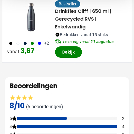
Bestseller
Drinkfles Cliff | 650 ml |
Gerecycled RVS |
Enkelwandig
Bedrukken vanaf 15 stuks
Levering vanaf
11 augustus
001
002
411
004
005
+2
3,67
vanaf
Bekijk
Beoordelingen
Gemiddelde beoordeling: 8 van 10
8/10
(6 beoordelingen)
5
2
4
4