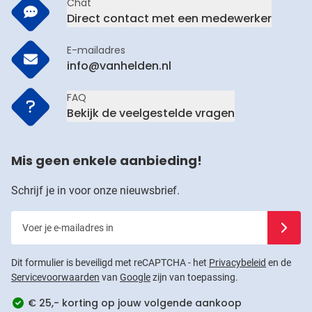
Chat
Direct contact met een medewerker
E-mailadres
info@vanhelden.nl
FAQ
Bekijk de veelgestelde vragen
Mis geen enkele aanbieding!
Schrijf je in voor onze nieuwsbrief.
Voer je e-mailadres in
Schrijf j
Dit formulier is beveiligd met reCAPTCHA - het
Privacybeleid
en de
Servicevoorwaarden
van
Google
zijn van toepassing.
€ 25,- korting op jouw volgende aankoop