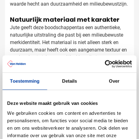
waarde hecht aan duurzaamheid en milieubewustzijn.
Natuurlijk materiaal met karakter
Jute geeft deze boodschappentas een authentieke,
natuurlijke uitstraling die past bij een milieubewuste
merkidentiteit. Het materiaal is niet alleen sterk en
duurzaam, maar heeft ook een aangename textuur en
een karakteristieke natuurlijke kleur die jouw
bedrukking mooi laat uitkomen. De katoenen
Jute boodschappentas bedrukken
handvatten zorgen voor extra draagcomfort, ook bij
zwaardere boodschappen.
met logo
Toestemming
Details
Over
Bij Van Helden Relatiegeschenken bedrukken we jouw
jute boodschappentassen precies zoals jij dat wilt:
Deze website maakt gebruik van cookies
Met je bedrijfslogo in één of meer kleuren
Met een tekst of slogan die jouw merk versterkt
We gebruiken cookies om content en advertenties te
Met full color bedrukking voor maximale impact
personaliseren, om functies voor social media te bieden
en om ons websiteverkeer te analyseren. Ook delen we
Het natuurlijke juteoppervlak biedt een geweldig
informatie over uw gebruik van onze site met onze