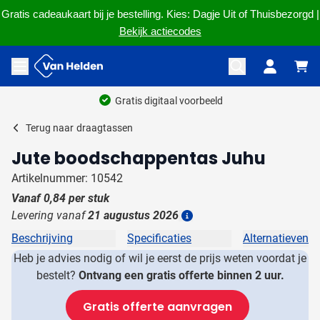
Gratis cadeaukaart bij je bestelling. Kies: Dagje Uit of Thuisbezorgd |
Bekijk actiecodes
Ga naar de inhoud
Menu openen
Gratis digitaal voorbeeld
Terug naar
draagtassen
Jute boodschappentas Juhu
Artikelnummer: 10542
Vanaf
0,84
per stuk
Levering vanaf
21 augustus 2026
Details
Beschrijving
Specificaties
Alternatieven
Heb je advies nodig of wil je eerst de prijs weten voordat je
bestelt?
Ontvang een gratis offerte binnen 2 uur.
Gratis offerte aanvragen