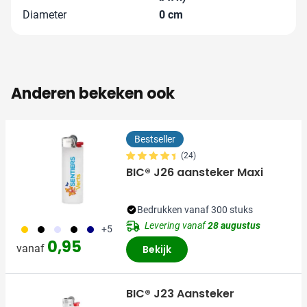
Diameter
0 cm
Anderen bekeken ook
Bestseller
(24)
BIC® J26 aansteker Maxi
Bedrukken vanaf 300 stuks
Levering vanaf
28 augustus
056
001
353
310
018
+5
0,95
vanaf
Bekijk
BIC® J23 Aansteker