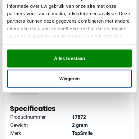
informatie over uw gebruik van onze site met onze
De kaarthouder biedt voldoende ruimte voor een
partners voor social media, adverteren en analyse. Deze
duidelijk zichtbare bedrukking, waardoor jouw merk
partners kunnen deze gegevens combineren met andere
telkens weer onder de aandacht komt bij gebruik.
informatie die u aan ze heeft verstrekt of die ze hebben
Gratis digitaal voorbeeld van je
verzameld op basis van uw gebruik van hun services.
bedrukte kaarthouder
Benieuwd hoe jouw logo eruit ziet op deze anti-
Alles toestaan
skimming kaarthouder? Vraag vrijblijvend een digitaal
voorbeeld aan. Zo zie je precies wat je kunt
verwachten. Wil je liever persoonlijk advies over de
Weigeren
mogelijkheden? Neem contact met ons op - we helpen
je graag verder met een passende oplossing voor jouw
Lees meer
bedrijf.
Specificaties
Productnummer
17872
Gewicht
2 gram
Merk
TopSmile