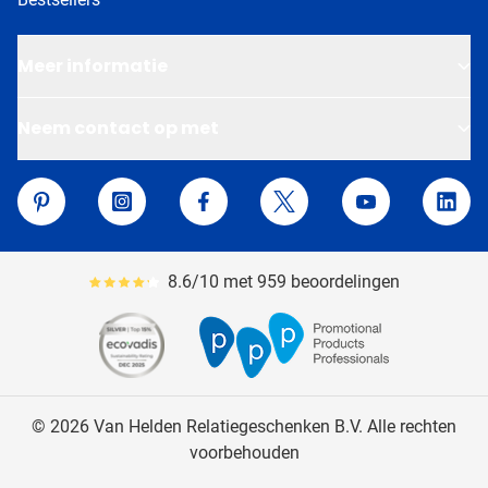
Meer informatie
Neem contact op met
Van Helden Relatiegeschenken
Pinterest
Instagram
Facebook
Twitter
YouTube
Linke
8.6/10 met 959 beoordelingen
Gemiddeld reviewpercentage is 86
© 2026 Van Helden Relatiegeschenken B.V. Alle rechten
voorbehouden