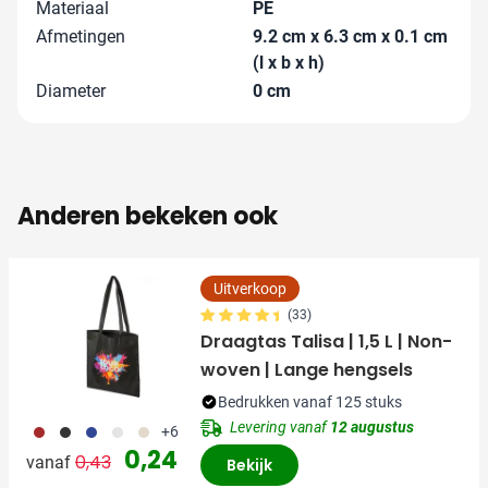
Materiaal
PE
Afmetingen
9.2 cm x 6.3 cm x 0.1 cm
(l x b x h)
Diameter
0 cm
Anderen bekeken ook
Uitverkoop
(33)
Draagtas Talisa | 1,5 L | Non-
woven | Lange hengsels
Bedrukken vanaf 125 stuks
Levering vanaf
12 augustus
011
001
023
002
013
+6
Normale prijs
Speciale prijs
0,24
0,43
vanaf
Bekijk