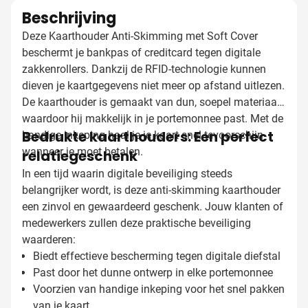
Beschrijving
Deze Kaarthouder Anti-Skimming met Soft Cover
beschermt je bankpas of creditcard tegen digitale
zakkenrollers. Dankzij de RFID-technologie kunnen
dieven je kaartgegevens niet meer op afstand uitlezen.
De kaarthouder is gemaakt van dun, soepel materiaal
waardoor hij makkelijk in je portemonnee past. Met de
Bedrukte kaarthouders: Een perfect
handige inkeping haal je je kaart snel tevoorschijn
wanneer je moet betalen.
relatiegeschenk
In een tijd waarin digitale beveiliging steeds
belangrijker wordt, is deze anti-skimming kaarthouder
een zinvol en gewaardeerd geschenk. Jouw klanten of
medewerkers zullen deze praktische beveiliging
waarderen:
Biedt effectieve bescherming tegen digitale diefstal
Past door het dunne ontwerp in elke portemonnee
Voorzien van handige inkeping voor het snel pakken
van je kaart