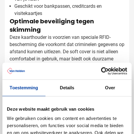
Geschikt voor bankpassen, creditcards en
visitekaartjes
Optimale beveiliging tegen
skimming
Deze kaarthouder is voorzien van speciale RFID-
bescherming die voorkomt dat criminelen gegevens op
afstand kunnen uitlezen. De soft cover is niet alleen
comfortabel in gebruik, maar biedt ook duurzame
bescherming voor de kaart zelf tegen krassen en
slijtage. Een functioneel en praktisch cadeau dat
Kaarthouders laten bedrukken met
dagelijks gebruikt wordt.
Toestemming
Details
Over
logo
Bij Van Helden Relatiegeschenken bedrukken we deze
anti-skimming kaarthouders precies zoals jij dat wilt:
Deze website maakt gebruik van cookies
Met je bedrijfslogo in één of meer kleuren
We gebruiken cookies om content en advertenties te
Met een tekst of slogan
personaliseren, om functies voor social media te bieden
Met verschillende namen voor een persoonlijk tintje
en om ons websiteverkeer te analyseren. Ook delen we