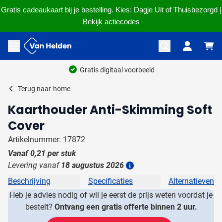
Gratis cadeaukaart bij je bestelling. Kies: Dagje Uit of Thuisbezorgd |
Bekijk actiecodes
Ga naar de inhoud
Menu openen
Gratis digitaal voorbeeld
Terug naar
home
Kaarthouder Anti-Skimming Soft
Cover
Artikelnummer: 17872
Vanaf
0,21
per stuk
Levering vanaf
18 augustus 2026
Details
Beschrijving
Specificaties
Alternatieven
Heb je advies nodig of wil je eerst de prijs weten voordat je
bestelt?
Ontvang een gratis offerte binnen 2 uur.