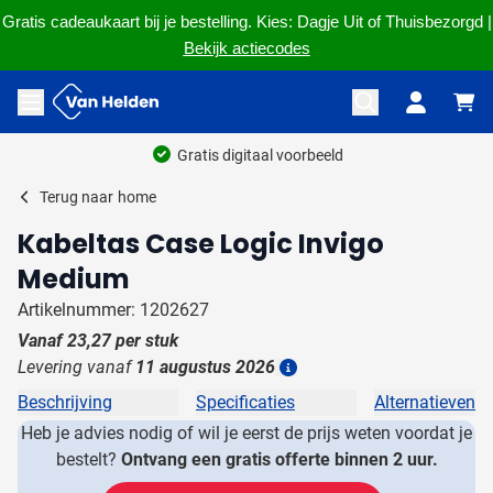
Gratis cadeaukaart bij je bestelling. Kies: Dagje Uit of Thuisbezorgd |
Bekijk actiecodes
Ga naar de inhoud
Menu openen
Gratis digitaal voorbeeld
Terug naar
home
Kabeltas Case Logic Invigo
Medium
Artikelnummer: 1202627
Vanaf
23,27
per stuk
Levering vanaf
11 augustus 2026
Details
Beschrijving
Specificaties
Alternatieven
Heb je advies nodig of wil je eerst de prijs weten voordat je
bestelt?
Ontvang een gratis offerte binnen 2 uur.