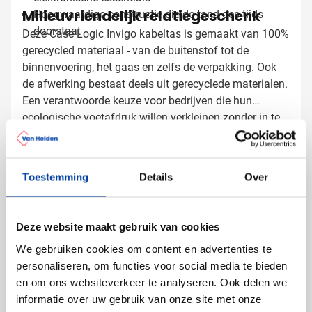
Milieuvriendelijk relatiegeschenk
Hoogwaardige constructie die de tand des tijds
doorstaat
Deze Case Logic Invigo kabeltas is gemaakt van 100%
gerecycled materiaal - van de buitenstof tot de
binnenvoering, het gaas en zelfs de verpakking. Ook
de afwerking bestaat deels uit gerecyclede materialen.
Een verantwoorde keuze voor bedrijven die hun
ecologische voetafdruk willen verkleinen zonder in te
Kabeltassen laten bedrukken met
leveren op kwaliteit.
logo
Bij Van Helden Relatiegeschenken bedrukken we jouw
Toestemming
Details
Over
Case Logic Invigo tassen precies zoals jij dat wilt:
Met je bedrijfslogo in full color door middel van
thermische print
Deze website maakt gebruik van cookies
Met een tekst of slogan die past bij jouw merk
We gebruiken cookies om content en advertenties te
personaliseren, om functies voor social media te bieden
De hoogwaardige afwerking van het materiaal zorgt
en om ons websiteverkeer te analyseren. Ook delen we
ervoor dat je logo prachtig uitkomt op deze premium
informatie over uw gebruik van onze site met onze
kabeltas.