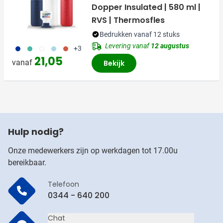
Dopper Insulated | 580 ml |
RVS | Thermosfles
Bedrukken vanaf 12 stuks
Levering vanaf
12 augustus
773
886
721
887
888
+3
21,05
vanaf
Bekijk
Hulp nodig?
Onze medewerkers zijn op werkdagen tot 17.00u
bereikbaar.
Telefoon
0344 - 640 200
Chat