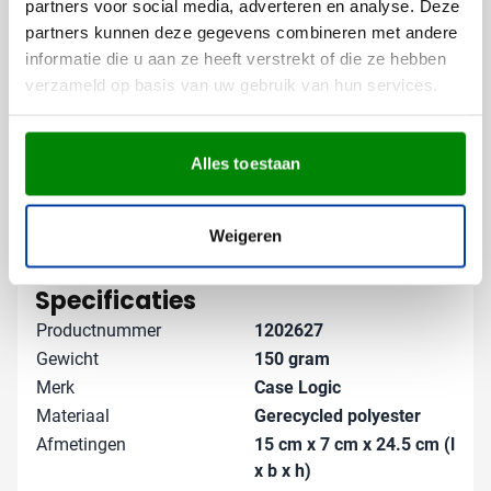
partners voor social media, adverteren en analyse. Deze
partners kunnen deze gegevens combineren met andere
Gratis digitaal voorbeeld van je
informatie die u aan ze heeft verstrekt of die ze hebben
bedrukte kabeltas
verzameld op basis van uw gebruik van hun services.
Benieuwd hoe jouw logo eruitziet op deze Case Logic
organizer? Vraag vrijblijvend een digitaal voorbeeld
aan en zie direct het resultaat. Heb je speciale wensen
Alles toestaan
voor de bedrukking of wil je verschillende namen op
de tassen? Neem contact met ons op - we denken
Weigeren
graag met je mee!
Lees meer
Specificaties
Productnummer
1202627
Gewicht
150 gram
Merk
Case Logic
Materiaal
Gerecycled polyester
Afmetingen
15 cm x 7 cm x 24.5 cm (l
x b x h)