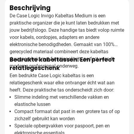
Beschrijving
De Case Logic Invigo Kabeltas Medium is een
praktische organizer die je kunt laten bedrukken met
jouw bedrijfslogo. Deze handige tas biedt volop ruimte
voor kabels, oordopjes, adapters en andere
elektronische benodigdheden. Gemaakt van 100%
gerecycled materiaal combineert deze kabeltas
Bedrukte kabeltassen: Een perfect
duurzaamheid met functionaliteit - perfect voor de
moderne professional onderweg.
relatiegeschenk
Een bedrukte Case Logic kabeltas is een
relatiegeschenk waar elke ontvanger écht wat aan
heeft. Deze praktische tas onderscheidt zich door:
Slimme indeling met verschillende vakken en
elastische lussen
Compact formaat dat past in een grotere tas of op
zichzelf gebruikt kan worden
Speciale opbergvakken voor paspoort, pen en
elektronische essentials