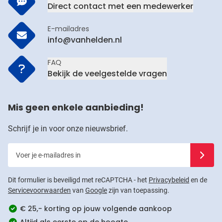
Direct contact met een medewerker
E-mailadres
info@vanhelden.nl
FAQ
Bekijk de veelgestelde vragen
Mis geen enkele aanbieding!
Schrijf je in voor onze nieuwsbrief.
Voer je e-mailadres in
Schrijf j
Dit formulier is beveiligd met reCAPTCHA - het
Privacybeleid
en de
Servicevoorwaarden
van
Google
zijn van toepassing.
€ 25,- korting op jouw volgende aankoop
Altijd als eerste op de hoogte