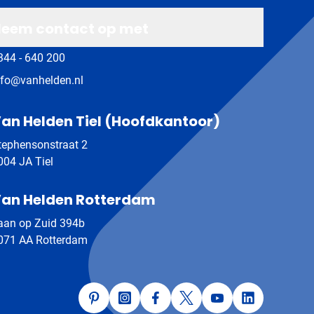
eem contact op met
344 - 640 200
nfo@vanhelden.nl
an Helden Tiel (Hoofdkantoor)
tephensonstraat 2
004 JA Tiel
an Helden Rotterdam
aan op Zuid 394b
071 AA Rotterdam
Pinterest
Instagram
Facebook
Twitter
YouTube
LinkedIn