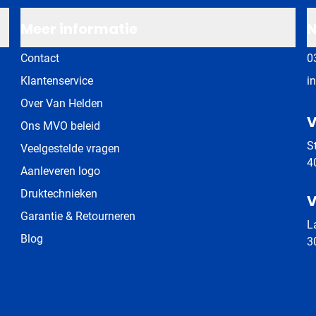
Meer informatie
N
Contact
0
Klantenservice
i
Over Van Helden
V
Ons MVO beleid
S
Veelgestelde vragen
4
Aanleveren logo
Druktechnieken
V
Garantie & Retourneren
L
Blog
3