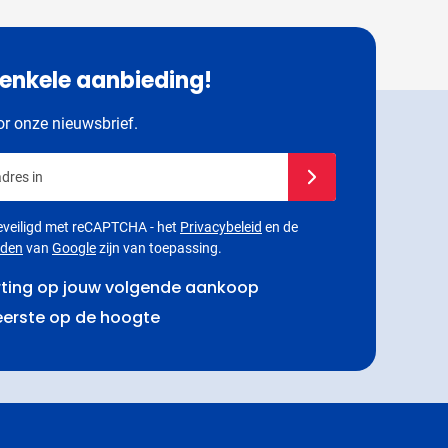
 enkele aanbieding!
oor onze nieuwsbrief.
dres in
Schrijf je in voor onze
 beveiligd met reCAPTCHA - het
Privacybeleid
en de
rden
van
Google
zijn van toepassing.
rting op jouw volgende aankoop
 eerste op de hoogte