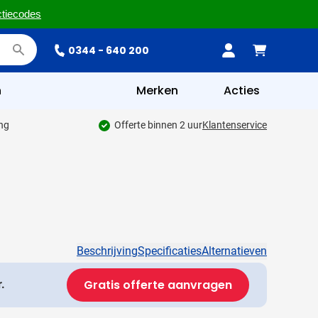
ctiecodes
0344 - 640 200
n
Merken
Acties
ing
Offerte binnen 2 uur
Klantenservice
Beschrijving
Specificaties
Alternatieven
Gratis offerte aanvragen
.