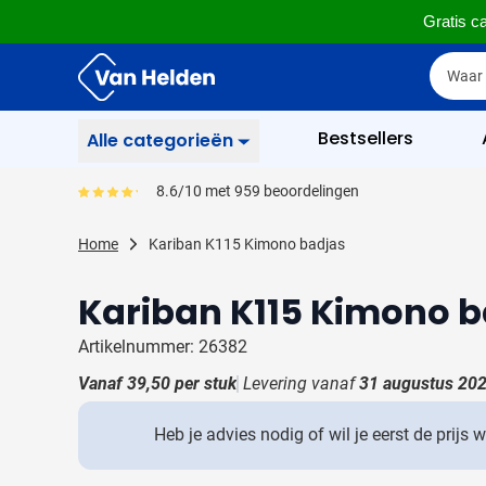
Gratis ca
Ga naar de inhoud
Zoek
Zoek
Sla menu over
Bestsellers
Alle categorieën
Schrijfwaren
8.6/10 met 959 beoordelingen
Gemiddeld reviewpercentage is 86
Toon submenu voor Sc
Zakelijk & Kantoor
Home
Kariban K115 Kimono badjas
Toon submenu voor Za
Drinkwaren
Kariban K115 Kimono 
Toon submenu voor D
Weggevertjes
Toon submenu voor W
Artikelnummer: 26382
Multimedia
Vanaf
39,50
per stuk
Levering vanaf
31 augustus 20
Toon submenu voor M
Tassen
Toon submenu voor T
Heb je advies nodig of wil je eerst de prijs 
Gereedschap & Veiligheid
Toon submenu voor Ge