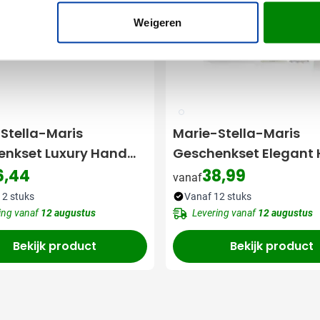
Weigeren
002
Stella-Maris
Marie-Stella-Maris
enkset Luxury Hand
Geschenkset Elegant
oyage Vétiver [2-
Objets d'Amsterdam 
6,44
38,99
vanaf
delig]
12 stuks
Vanaf 12 stuks
ing vanaf
12 augustus
Levering vanaf
12 augustus
Bekijk product
Bekijk product