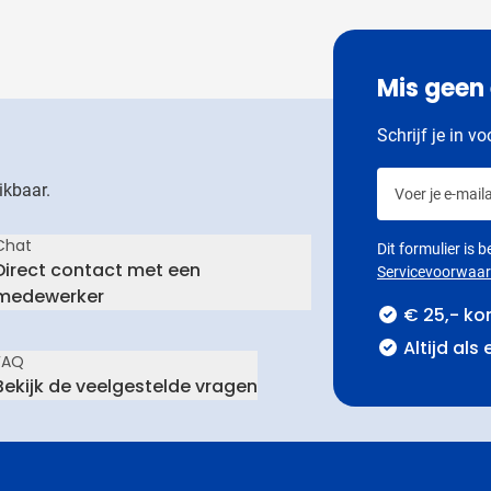
Mis geen
Schrijf je in v
Voer je e-maila
ikbaar.
Chat
Dit formulier is
Direct contact met een
Servicevoorwaa
medewerker
€ 25,- ko
Altijd als
FAQ
Bekijk de veelgestelde vragen