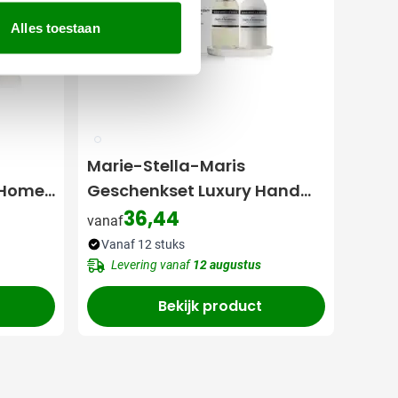
Alles toestaan
002
Marie-Stella-Maris
 Home
Geschenkset Luxury Hand
[3-
Care Objets d'Amsterdam
36,44
vanaf
[2-delig]
Vanaf 12 stuks
Levering vanaf
12 augustus
Bekijk product