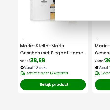
002
002
Marie-Stella-Maris
Marie-
Geschenkset Elegant Home
Gesch
Rock Roses [3-delig]
Care V
38,99
3
vanaf
vanaf
delig]
Vanaf 12 stuks
Vanaf 
Levering vanaf
12 augustus
Lever
Bekijk product