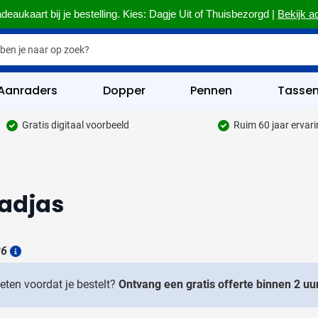
deaukaart bij je bestelling. Kies: Dagje Uit of Thuisbezorgd |
Bekijk a
Aanraders
Dopper
Pennen
Tasse
Gratis digitaal voorbeeld
Ruim 60 jaar ervar
hrijfwaren categorie
kelijk & Kantoor categorie
badjas
rinkwaren categorie
eggevertjes categorie
26
ultimedia categorie
Details
assen categorie
weten voordat je bestelt?
Ontvang een gratis offerte binnen 2 uur
reedschap & Veiligheid categorie