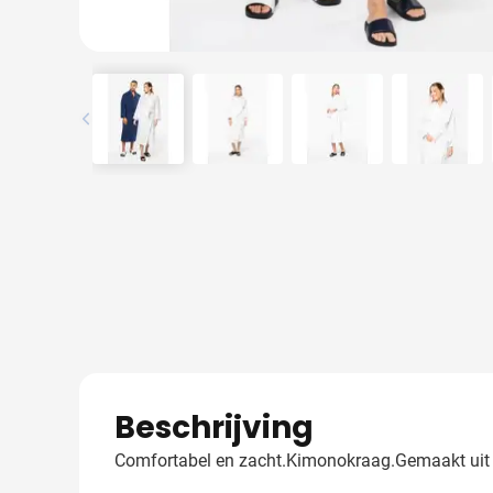
View larger image
View larger image
View larger image
View l
Beschrijving
Comfortabel en zacht.Kimonokraag.Gemaakt uit