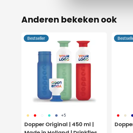
Anderen bekeken ook
Bestseller
Bestsell
694
696
697
852
698
909
912
5
+5
Dopper Original | 450 ml |
Dopper
Made in Holland | Drinkfles