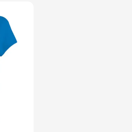
utdoor categorie
ome & Wellness categorie
en & Tafelen categorie
inderen categorie
leding categorie
uurzaam categorie
spiratie categorie
ties & overig categorie