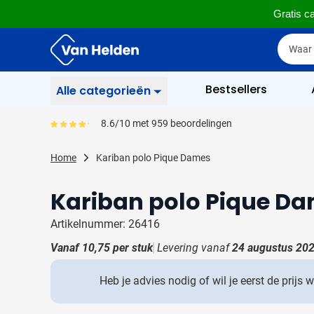
Gratis ca
Ga naar de inhoud
Zoek
Zoek
Sla menu over
Bestsellers
Alle categorieën
Schrijfwaren
8.6/10 met 959 beoordelingen
Gemiddeld reviewpercentage is 86
Toon submenu voor Sc
Zakelijk & Kantoor
Home
Kariban polo Pique Dames
Toon submenu voor Za
Drinkwaren
Kariban polo Pique D
Toon submenu voor D
Weggevertjes
Toon submenu voor W
Artikelnummer: 26416
Multimedia
Vanaf
10,75
per stuk
Levering vanaf
24 augustus 20
Toon submenu voor M
Tassen
Toon submenu voor T
Heb je advies nodig of wil je eerst de prijs 
Gereedschap & Veiligheid
Toon submenu voor Ge