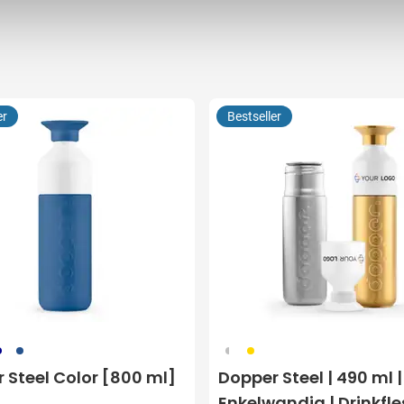
er
Bestseller
38
470
325
031
 Steel Color [800 ml]
Dopper Steel | 490 ml |
Enkelwandig | Drinkfle