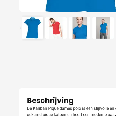
View larger image
View larger image
View larger image
View l
Beschrijving
De Kariban Pique dames polo is een stijlvolle en
gekamd piqué katoen en heeft een moderne pasvor