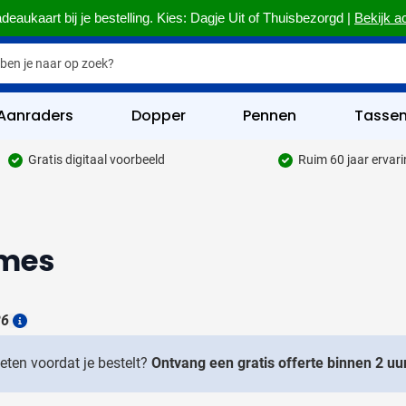
deaukaart bij je bestelling. Kies: Dagje Uit of Thuisbezorgd |
Bekijk a
Aanraders
Dopper
Pennen
Tasse
Gratis digitaal voorbeeld
Ruim 60 jaar ervar
hrijfwaren categorie
kelijk & Kantoor categorie
ames
rinkwaren categorie
eggevertjes categorie
26
ultimedia categorie
Details
assen categorie
weten voordat je bestelt?
Ontvang een gratis offerte binnen 2 uur
reedschap & Veiligheid categorie