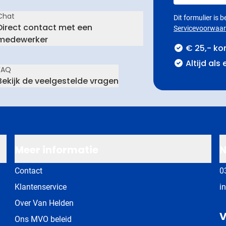
Chat
Dit formulier is
Direct contact met een
Servicevoorwaa
medewerker
€ 25,- ko
Altijd als
FAQ
Bekijk de veelgestelde vragen
Meer informatie
N
Contact
0
Klantenservice
i
Over Van Helden
V
Ons MVO beleid