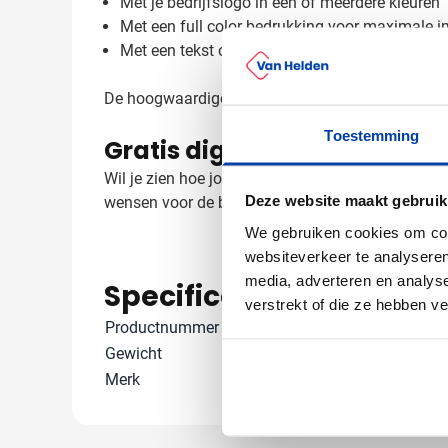
Met je bedrijfslogo in één of meerdere kleuren
Met een full color bedrukking voor maximale 
Met een tekst of slogan voor extra herkenbaar
De hoogwaardige katoen stof biedt een uitsteken
Toestemming
Gratis digitaal voorbeeld v
Wil je zien hoe jouw logo eruit ziet op deze Kar
Deze website maakt gebruik
wensen voor de bedrukking of wil je advies over 
We gebruiken cookies om cont
websiteverkeer te analyseren
media, adverteren en analys
Specificaties
verstrekt of die ze hebben v
Productnummer
26416
Gewicht
196 gram
Merk
Kariban