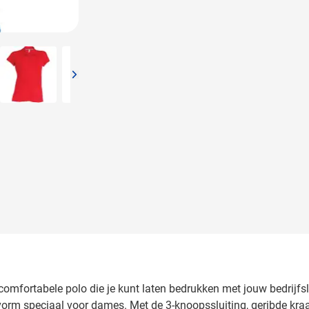
arger image
View larger image
View larger image
View larger image
View larger image
View l
 comfortabele polo die je kunt laten bedrukken met jouw bedrij
m speciaal voor dames. Met de 3-knoopssluiting, geribde kraag