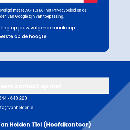
 beveiligd met reCAPTCHA - het
Privacybeleid
en de
rden
van
Google
zijn van toepassing.
rting op jouw volgende aankoop
 eerste op de hoogte
eem contact op met
344 - 640 200
nfo@vanhelden.nl
an Helden Tiel (Hoofdkantoor)