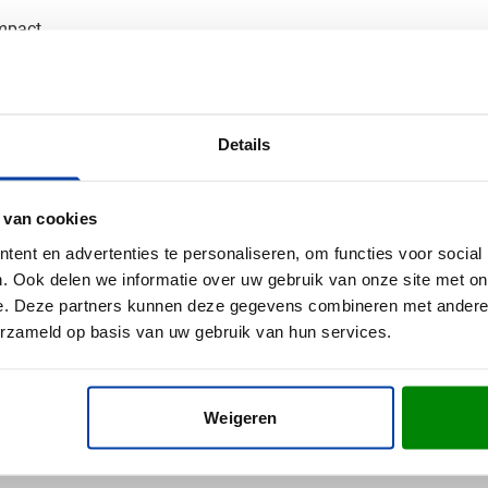
impact
heid
d oppervlak voor een scherpe en duurzame bedrukking die lang m
Details
an je bedrukte polo
iban dames polo? Vraag een digitaal voorbeeld aan en weet precie
 van cookies
kleuren en plaatsing? Neem contact met ons op - we denken graa
ent en advertenties te personaliseren, om functies voor social
. Ook delen we informatie over uw gebruik van onze site met on
e. Deze partners kunnen deze gegevens combineren met andere i
erzameld op basis van uw gebruik van hun services.
Weigeren