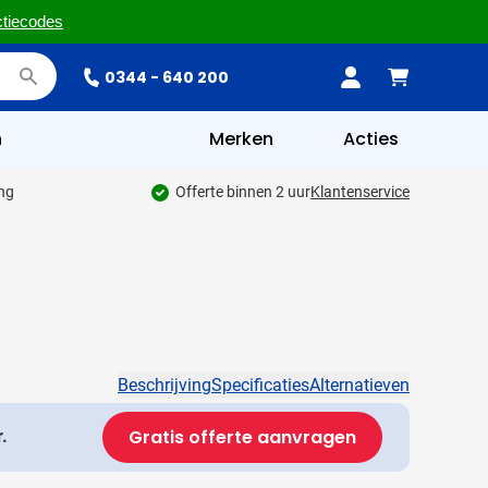
ctiecodes
0344 - 640 200
n
Merken
Acties
ing
Offerte binnen 2 uur
Klantenservice
Beschrijving
Specificaties
Alternatieven
Gratis offerte aanvragen
.