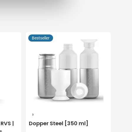
Bestseller
325
 RVS |
Dopper Steel [350 ml]
s