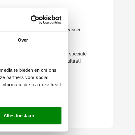
ooi blijft, zelfs na regelmatig wassen.
Over
s wat je kunt verwachten. Heb je speciale
g met je mee voor het beste resultaat!
 media te bieden en om ons
ze partners voor social
nformatie die u aan ze heeft
Alles toestaan