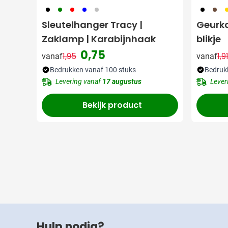
001
004
008
948
032
001
871
0
Sleutelhanger Tracy |
Geurkaa
Zaklamp | Karabijnhaak
blikje
0,75
1,95
1,9
vanaf
vanaf
Normale prijs
Speciale prijs
N
Bedrukken vanaf 100 stuks
Bedruk
Levering vanaf
17 augustus
Lever
Bekijk product
Hulp nodig?