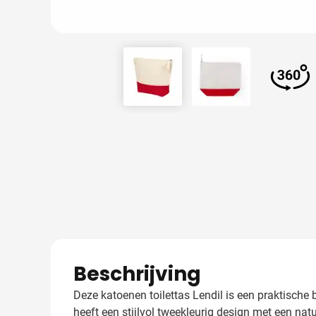
View larger image
View larger image
View 
Beschrijving
Deze katoenen toilettas Lendil is een praktisch
heeft een stijlvol tweekleurig design met een natu