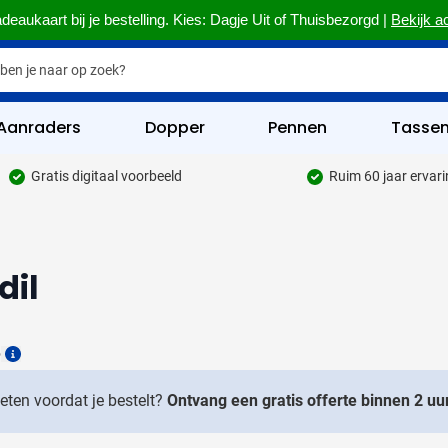
deaukaart bij je bestelling. Kies: Dagje Uit of Thuisbezorgd |
Bekijk a
Aanraders
Dopper
Pennen
Tasse
Gratis digitaal voorbeeld
Ruim 60 jaar ervar
hrijfwaren categorie
kelijk & Kantoor categorie
dil
rinkwaren categorie
eggevertjes categorie
6
ultimedia categorie
Details
assen categorie
weten voordat je bestelt?
Ontvang een gratis offerte binnen 2 uur
reedschap & Veiligheid categorie