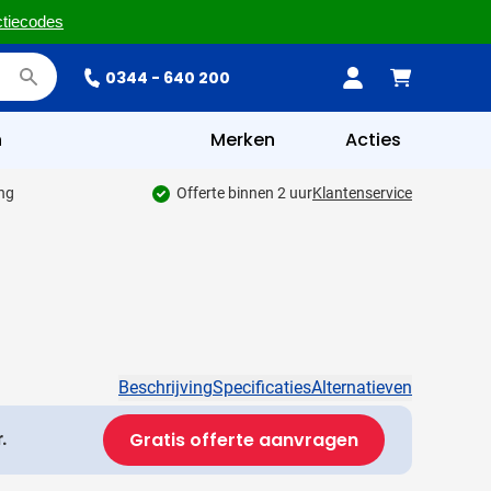
ctiecodes
0344 - 640 200
n
Merken
Acties
ing
Offerte binnen 2 uur
Klantenservice
Beschrijving
Specificaties
Alternatieven
Gratis offerte aanvragen
.