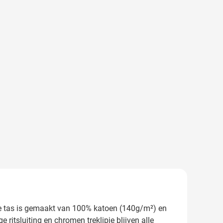
 De tas is gemaakt van 100% katoen (140g/m²) en
 ritsluiting en chromen treklipje blijven alle