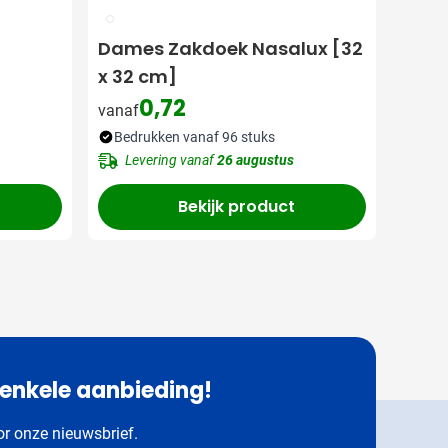
002
Dames Zakdoek Nasalux [32
x 32 cm]
0,72
vanaf
Bedrukken vanaf 96 stuks
Levering vanaf
26 augustus
Bekijk product
 enkele aanbieding!
oor onze nieuwsbrief.