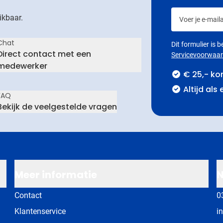
Voer je e-maila
ikbaar.
Chat
Dit formulier is
Direct contact met een
Servicevoorwaa
medewerker
€ 25,- ko
Altijd als
FAQ
Bekijk de veelgestelde vragen
Meer informatie
N
Contact
0
Klantenservice
i