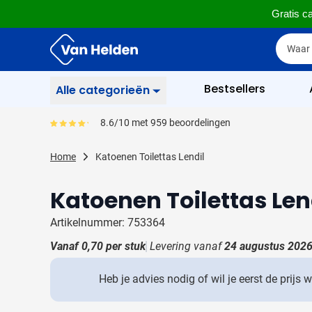
Gratis ca
Ga naar de inhoud
Zoek
Zoek
Sla menu over
Bestsellers
Alle categorieën
Schrijfwaren
8.6/10 met 959 beoordelingen
Gemiddeld reviewpercentage is 86
Toon submenu voor Sc
Zakelijk & Kantoor
Home
Katoenen Toilettas Lendil
Toon submenu voor Za
Drinkwaren
Katoenen Toilettas Len
Toon submenu voor D
Weggevertjes
Toon submenu voor W
Artikelnummer: 753364
Multimedia
Vanaf
0,70
per stuk
Levering vanaf
24 augustus 202
Toon submenu voor M
Tassen
Toon submenu voor T
Heb je advies nodig of wil je eerst de prijs 
Gereedschap & Veiligheid
Toon submenu voor Ge