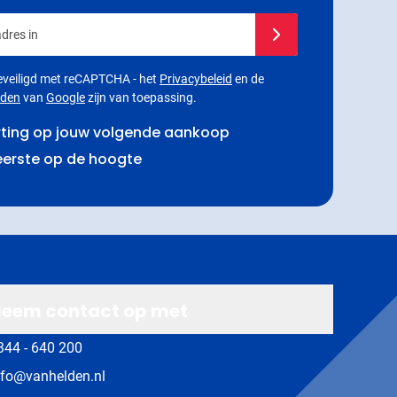
dres in
Schrijf je in voor onze
 beveiligd met reCAPTCHA - het
Privacybeleid
en de
rden
van
Google
zijn van toepassing.
rting op jouw volgende aankoop
 eerste op de hoogte
eem contact op met
344 - 640 200
nfo@vanhelden.nl