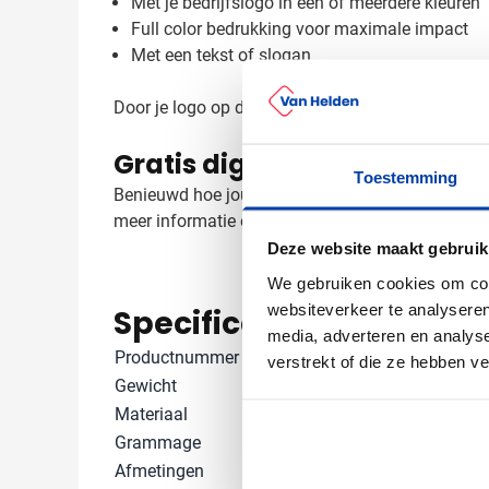
Met je bedrijfslogo in één of meerdere kleuren
Full color bedrukking voor maximale impact
Met een tekst of slogan
Door je logo op deze veelgebruikte toilettas te lat
Gratis digitaal voorbeeld va
Toestemming
Benieuwd hoe jouw logo er op de Lendil toilettas u
meer informatie over mogelijkheden of grotere a
Deze website maakt gebruik
We gebruiken cookies om cont
websiteverkeer te analyseren
Specificaties
media, adverteren en analys
Productnummer
753364
verstrekt of die ze hebben v
Gewicht
20 gram
Materiaal
Katoen
Grammage
140 gr/m²
Afmetingen
23 cm x 8 cm x