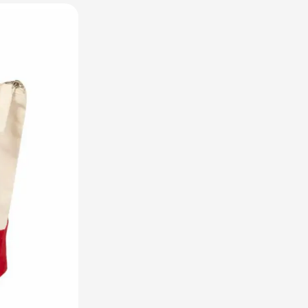
utdoor categorie
ome & Wellness categorie
en & Tafelen categorie
inderen categorie
leding categorie
uurzaam categorie
spiratie categorie
ties & overig categorie