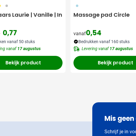
31
032
018
rs Laurie | Vanille | In
Massage pad Circle
0,77
0,54
1
vanaf
ormale prijs
Speciale prijs
ken vanaf 50 stuks
Bedrukken vanaf 160 stuks
ing vanaf
17 augustus
Levering vanaf
17 augustus
Bekijk product
Bekijk product
Mis geen
Schrijf je in v