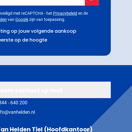
 beveiligd met reCAPTCHA - het
Privacybeleid
en de
rden
van
Google
zijn van toepassing.
rting op jouw volgende aankoop
 eerste op de hoogte
eem contact op met
344 - 640 200
nfo@vanhelden.nl
an Helden Tiel (Hoofdkantoor)