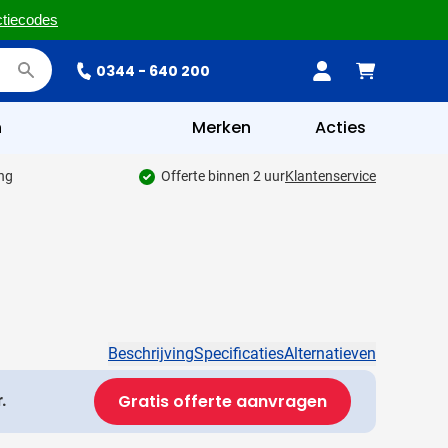
ctiecodes
0344 - 640 200
n
Merken
Acties
ing
Offerte binnen 2 uur
Klantenservice
Beschrijving
Specificaties
Alternatieven
Gratis offerte aanvragen
.