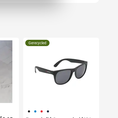
Gerecycled
001
018
008
307