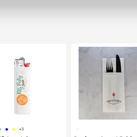
04
005
006
002
+3