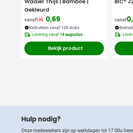
Waaier Thijs | Bamboe |
BIC® J
Gekleurd
0,69
0
1,16
vanaf
vanaf
Normale prijs
Speciale prijs
Bedrukken vanaf 100 stuks
Bedruk
Levering vanaf
14 augustus
Lever
Bekijk product
Hulp nodig?
Onze medewerkers zijn op werkdagen tot 17.00u bere