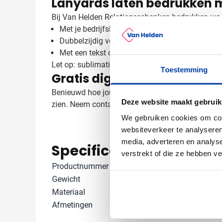
Lanyards laten bedrukken 
Bij Van Helden Relatiegeschenken bedrukken we jo
Met je bedrijfslogo in full colour
Dubbelzijdig voor maximale zichtbaarheid
Met een tekst of slogan naar keuze
Let op: sublimatiebedrukking is uitsluitend gesch
Toestemming
Gratis digitaal voorbeeld v
Benieuwd hoe jouw ontwerp eruit ziet op deze lan
Deze website maakt gebruik
zien. Neem contact met ons op voor persoonlijk a
We gebruiken cookies om cont
websiteverkeer te analyseren
media, adverteren en analys
Specificaties
verstrekt of die ze hebben v
Productnummer
905272
Gewicht
15 gram
Materiaal
Polyester
Afmetingen
46 cm x 2 cm x