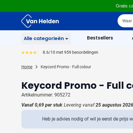
Gratis ca
Ga naar de inhoud
Zoek
Zoek
Sla menu over
Bestsellers
Alle categorieën
Schrijfwaren
8.6/10 met 959 beoordelingen
Gemiddeld reviewpercentage is 86
Toon submenu voor Sc
Zakelijk & Kantoor
Home
Keycord Promo - Full colour
Toon submenu voor Za
Drinkwaren
Keycord Promo - Full c
Toon submenu voor D
Weggevertjes
Toon submenu voor W
Artikelnummer: 905272
Multimedia
Vanaf
0,69
per stuk
Levering vanaf
25 augustus 202
Toon submenu voor M
Tassen
Toon submenu voor T
Heb je advies nodig of wil je eerst de prijs 
Gereedschap & Veiligheid
Toon submenu voor Ge