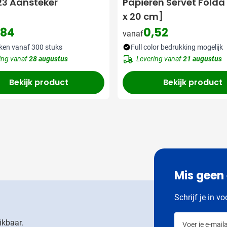
23 Aansteker
Papieren Servet Folda
x 20 cm]
,84
0,52
vanaf
ken vanaf 300 stuks
Full color bedrukking mogelijk
ing vanaf
28 augustus
Levering vanaf
21 augustus
Bekijk product
Bekijk product
Mis geen
Schrijf je in v
Voer je e-maila
ikbaar.