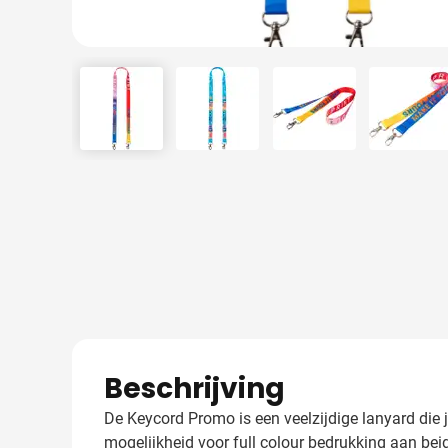
View larger image
View larger image
View larger image
View 
Beschrijving
De Keycord Promo is een veelzijdige lanyard die 
mogelijkheid voor full colour bedrukking aan beid