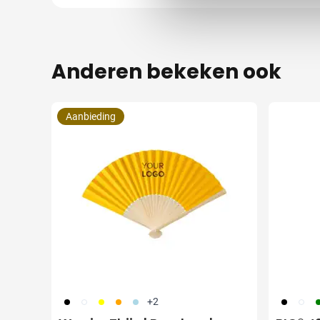
Anderen bekeken ook
Aanbieding
001
002
006
007
018
001
310
0
+2