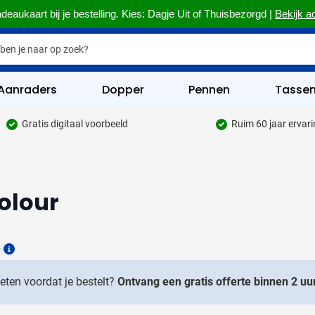
deaukaart bij je bestelling. Kies: Dagje Uit of Thuisbezorgd |
Bekijk a
Aanraders
Dopper
Pennen
Tasse
Gratis digitaal voorbeeld
Ruim 60 jaar ervar
hrijfwaren categorie
kelijk & Kantoor categorie
olour
rinkwaren categorie
eggevertjes categorie
6
ultimedia categorie
Details
assen categorie
weten voordat je bestelt?
Ontvang een gratis offerte binnen 2 uur
reedschap & Veiligheid categorie