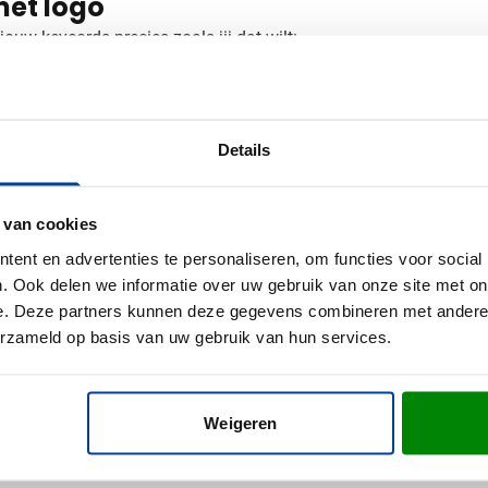
met logo
uw keycords precies zoals jij dat wilt:
ikt voor artikelen met een witte ondergrond.
Details
an je bedrukte keycord
yard? Vraag vrijblijvend een digitaal voorbeeld aan en zie voora
 van cookies
dvies of om je bestelling te plaatsen.
ent en advertenties te personaliseren, om functies voor social
. Ook delen we informatie over uw gebruik van onze site met on
e. Deze partners kunnen deze gegevens combineren met andere i
erzameld op basis van uw gebruik van hun services.
Weigeren
 0.01 cm (l x b x h)