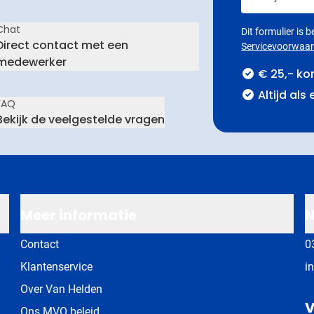
Chat
Dit formulier is
Direct contact met een
Servicevoorwaa
medewerker
€ 25,- ko
Altijd als
FAQ
Bekijk de veelgestelde vragen
Meer informatie
N
Contact
0
Klantenservice
i
Over Van Helden
V
Ons MVO beleid