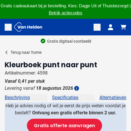
Gratis cadeaukaart bij je bestelling. Kies: Dagje Uit of Thuisbezorgd |
Bekijk actiecodes
Ga naar de inhoud
Menu openen
Gratis digitaal voorbeeld
Terug naar
home
Kleurboek punt naar punt
Artikelnummer: 4598
Vanaf
0,41
per stuk
Levering vanaf
18 augustus 2026
Details
Beschrijving
Specificaties
Alternatieven
Heb je advies nodig of wil je eerst de prijs weten voordat je
bestelt?
Ontvang een gratis offerte binnen 2 uur.
Gratis offerte aanvragen