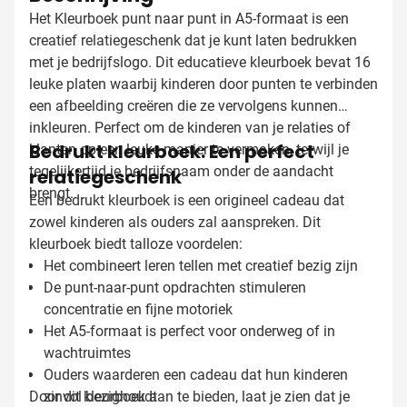
Het Kleurboek punt naar punt in A5-formaat is een
creatief relatiegeschenk dat je kunt laten bedrukken
met je bedrijfslogo. Dit educatieve kleurboek bevat 16
leuke platen waarbij kinderen door punten te verbinden
een afbeelding creëren die ze vervolgens kunnen
inkleuren. Perfect om de kinderen van je relaties of
Bedrukt kleurboek: Een perfect
klanten op een leuke manier te vermaken, terwijl je
tegelijkertijd je bedrijfsnaam onder de aandacht
relatiegeschenk
brengt.
Een bedrukt kleurboek is een origineel cadeau dat
zowel kinderen als ouders zal aanspreken. Dit
kleurboek biedt talloze voordelen:
Het combineert leren tellen met creatief bezig zijn
De punt-naar-punt opdrachten stimuleren
concentratie en fijne motoriek
Het A5-formaat is perfect voor onderweg of in
wachtruimtes
Ouders waarderen een cadeau dat hun kinderen
Door dit kleurboek aan te bieden, laat je zien dat je
zinvol bezighoudt