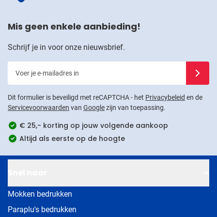
Mis geen enkele aanbieding!
Schrijf je in voor onze nieuwsbrief.
Voer je e-mailadres in
Schrijf j
Dit formulier is beveiligd met reCAPTCHA - het
Privacybeleid
en de
Servicevoorwaarden
van
Google
zijn van toepassing.
€ 25,- korting op jouw volgende aankoop
Altijd als eerste op de hoogte
Snel naar
Mokken bedrukken
Paraplu's bedrukken