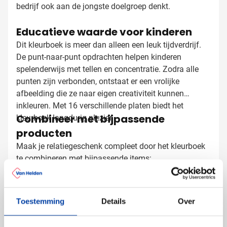
bedrijf ook aan de jongste doelgroep denkt.
Educatieve waarde voor kinderen
Dit kleurboek is meer dan alleen een leuk tijdverdrijf.
De punt-naar-punt opdrachten helpen kinderen
spelenderwijs met tellen en concentratie. Zodra alle
punten zijn verbonden, ontstaat er een vrolijke
afbeelding die ze naar eigen creativiteit kunnen
inkleuren. Met 16 verschillende platen biedt het
Combineer met bijpassende
kleurboek langdurig plezier.
producten
Maak je relatiegeschenk compleet door het kleurboek
te combineren met bijpassende items:
Een set bedrukte kleurpotloden met dezelfde opdruk
Een leuke bedrukte tas om alles in mee te nemen
Een gepersonaliseerd notitieboekje voor de ouders
Toestemming
Details
Over
Kleurboeken laten bedrukken met