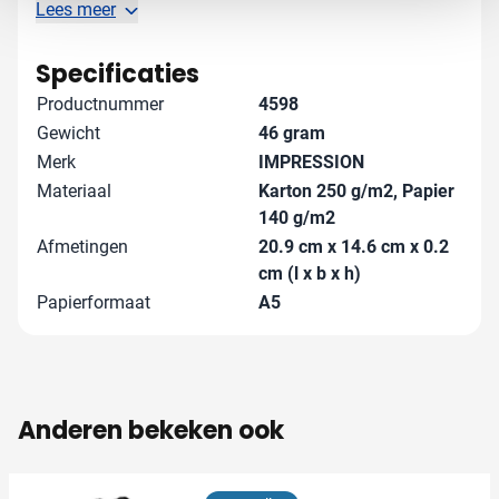
mogelijkheden - we denken graag met je mee!
Lees meer
Specificaties
Productnummer
4598
Gewicht
46 gram
Merk
IMPRESSION
Materiaal
Karton 250 g/m2, Papier
140 g/m2
Afmetingen
20.9 cm x 14.6 cm x 0.2
cm (l x b x h)
Papierformaat
A5
Anderen bekeken ook