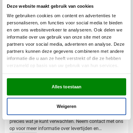
logo
Deze website maakt gebruik van cookies
Bij Van Helden Relatiegeschenken bedrukken we je
We gebruiken cookies om content en advertenties te
kleurboeken precies zoals jij dat wilt:
personaliseren, om functies voor social media te bieden
Met je bedrijfslogo in één of meer kleuren
en om ons websiteverkeer te analyseren. Ook delen we
Met een tekst of slogan
informatie over uw gebruik van onze site met onze
Met full color bedrukking voor maximale impact
partners voor social media, adverteren en analyse. Deze
partners kunnen deze gegevens combineren met andere
De bedrukking wordt aangebracht op de achterzijde
informatie die u aan ze heeft verstrekt of die ze hebben
van het kleurboek, waardoor je logo of boodschap
verzameld op basis van uw gebruik van hun services.
optimaal zichtbaar blijft tijdens gebruik.
Gratis digitaal voorbeeld van je
Alles toestaan
bedrukte kleurboek
Wil je zien hoe jouw logo eruit ziet op het kleurboek?
Weigeren
Vraag een gratis digitaal voorbeeld aan en krijg een
duidelijk beeld van het eindresultaat. Zo weet je
precies wat je kunt verwachten. Neem contact met ons
op voor meer informatie over levertijden en