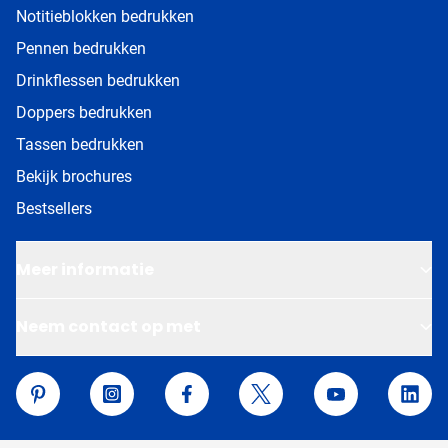
Notitieblokken bedrukken
Pennen bedrukken
Drinkflessen bedrukken
Doppers bedrukken
Tassen bedrukken
Bekijk brochures
Bestsellers
Meer informatie
Neem contact op met
Van Helden Relatiegeschenken
Pinterest
Instagram
Facebook
Twitter
YouTube
Linke