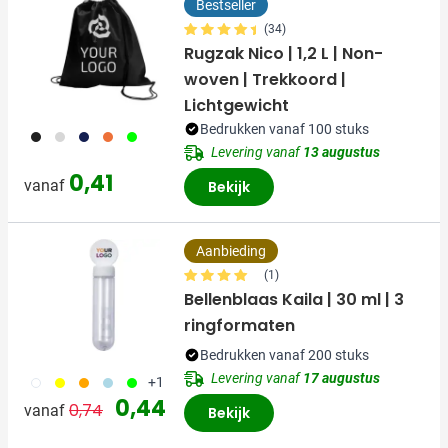
Bestseller
(34)
Rugzak Nico | 1,2 L | Non-
woven | Trekkoord |
Lichtgewicht
Bedrukken vanaf 100 stuks
001
002
005
007
019
Levering vanaf
13 augustus
0,41
vanaf
Bekijk
Aanbieding
(1)
Bellenblaas Kaila | 30 ml | 3
ringformaten
Bedrukken vanaf 200 stuks
Levering vanaf
17 augustus
002
006
007
018
019
+1
Normale prijs
Speciale prijs
0,44
0,74
vanaf
Bekijk