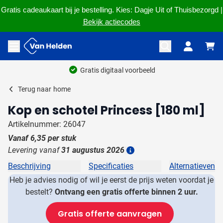
Gratis cadeaukaart bij je bestelling. Kies: Dagje Uit of Thuisbezorgd |
Bekijk actiecodes
Ga naar de inhoud
Menu openen
Gratis digitaal voorbeeld
Terug naar
home
Kop en schotel Princess [180 ml]
Artikelnummer: 26047
Vanaf
6,35
per stuk
Levering vanaf
31 augustus 2026
Details
Beschrijving
Specificaties
Alternatieven
Heb je advies nodig of wil je eerst de prijs weten voordat je
bestelt?
Ontvang een gratis offerte binnen 2 uur.
Gratis offerte aanvragen