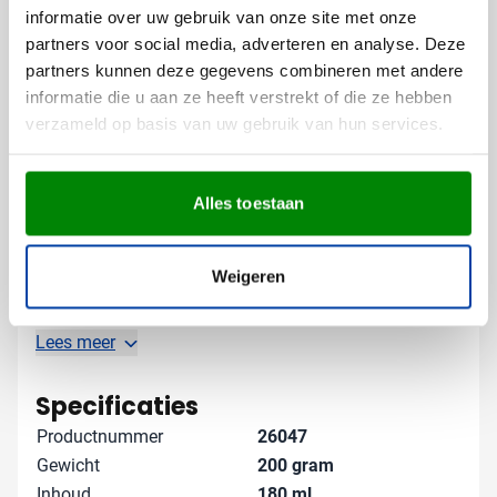
gebruik in je eigen kantine, maar ook als representatief
informatie over uw gebruik van onze site met onze
geschenk voor zakenrelaties. Met elke kop koffie of
partners voor social media, adverteren en analyse. Deze
thee wordt jouw merk opnieuw onder de aandacht
partners kunnen deze gegevens combineren met andere
gebracht.
informatie die u aan ze heeft verstrekt of die ze hebben
verzameld op basis van uw gebruik van hun services.
Gratis digitaal voorbeeld van je
bedrukte kop en schotel
Alles toestaan
Wil je zien hoe jouw logo eruitziet op deze Princess
set? Vraag een gratis digitaal voorbeeld aan voordat je
bestelt. Zo weet je precies wat je kunt verwachten.
Weigeren
Neem contact met ons op voor advies over de beste
bedrukking voor jouw specifieke wensen - we denken
graag met je mee!
Lees meer
Specificaties
Productnummer
26047
Gewicht
200 gram
Inhoud
180 ml