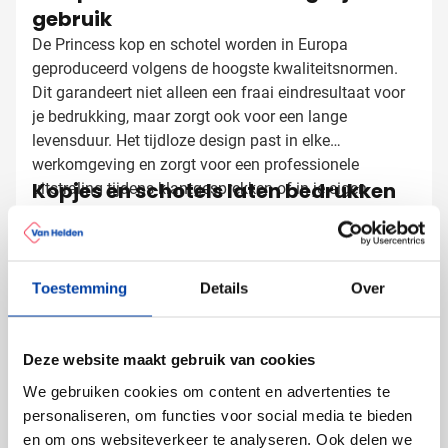
gebruik
De Princess kop en schotel worden in Europa
geproduceerd volgens de hoogste kwaliteitsnormen.
Dit garandeert niet alleen een fraai eindresultaat voor
je bedrukking, maar zorgt ook voor een lange
levensduur. Het tijdloze design past in elke
werkomgeving en zorgt voor een professionele
Kopjes en schotels laten bedrukken
uitstraling tijdens klantgesprekken of in je eigen
kantine.
met logo
Bij Van Helden Relatiegeschenken bedrukken we jouw
kopjes en schotels precies zoals jij dat wilt:
Toestemming
Details
Over
Met je bedrijfslogo in één of meerdere kleuren
Met een slogan of tekst die jouw boodschap
versterkt
Deze website maakt gebruik van cookies
Op een positie die maximale zichtbaarheid
garandeert
We gebruiken cookies om content en advertenties te
personaliseren, om functies voor social media te bieden
Je bedrukte kop en schotel zijn niet alleen perfect voor
en om ons websiteverkeer te analyseren. Ook delen we