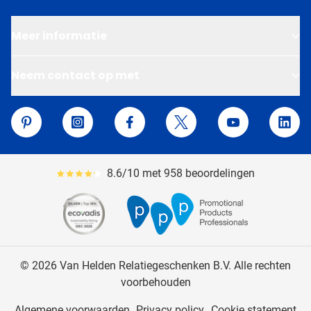
Meer informatie
Neem contact op met
Van Helden Relatiegeschenken
Pinterest
Instagram
Facebook
Twitter
YouTube
Linke
8.6/10 met 958 beoordelingen
Gemiddeld reviewpercentage is 86
© 2026 Van Helden Relatiegeschenken B.V. Alle rechten
voorbehouden
Algemene voorwaarden
Privacy policy
Cookie statement