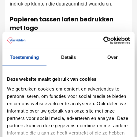
indruk op klanten die duurzaamheid waarderen.
Papieren tassen laten bedrukken
met logo
Bij Van Helden Relatiegeschenken bedrukken we je
kraftpapieren tassen precies zoals jij dat wilt:
Met je bedrijfslogo in één of meerdere kleuren
Toestemming
Details
Over
Met een tekst of slogan die je boodschap uitdraagt
Met verschillende ontwerpopties voor maximale
impact
Deze website maakt gebruik van cookies
Door jouw logo of boodschap op deze eco-vriendelijke
We gebruiken cookies om content en advertenties te
tassen te plaatsen, creëer je een duurzaam
personaliseren, om functies voor social media te bieden
visitekaartje dat keer op keer wordt gebruikt en gezien.
en om ons websiteverkeer te analyseren. Ook delen we
informatie over uw gebruik van onze site met onze
Gratis digitaal voorbeeld van je
partners voor social media, adverteren en analyse. Deze
bedrukte tas
partners kunnen deze gegevens combineren met andere
informatie die u aan ze heeft verstrekt of die ze hebben
Benieuwd hoe jouw logo eruitziet op deze