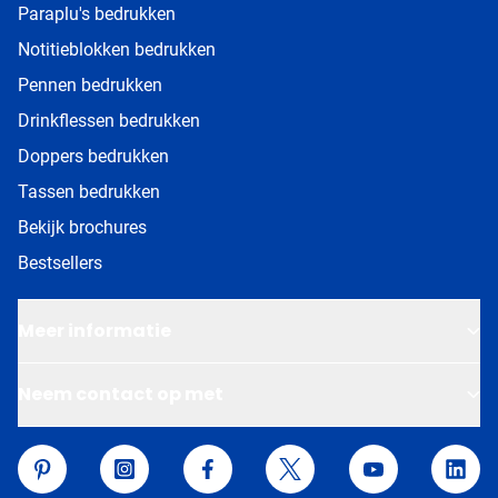
Paraplu's bedrukken
Notitieblokken bedrukken
Pennen bedrukken
Drinkflessen bedrukken
Doppers bedrukken
Tassen bedrukken
Bekijk brochures
Bestsellers
Meer informatie
Neem contact op met
Van Helden Relatiegeschenken
Pinterest
Instagram
Facebook
Twitter
YouTube
Linke