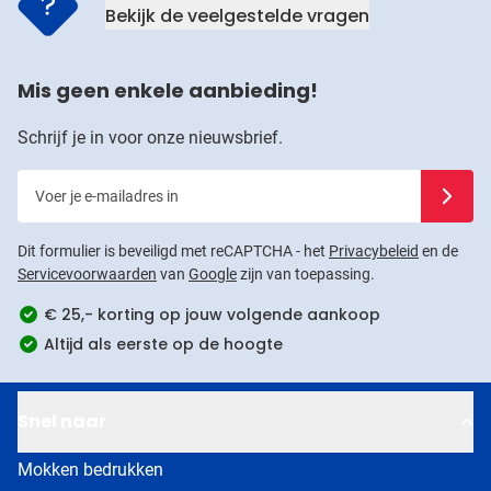
Bekijk de veelgestelde vragen
Mis geen enkele aanbieding!
Schrijf je in voor onze nieuwsbrief.
Voer je e-mailadres in
Schrijf j
Dit formulier is beveiligd met reCAPTCHA - het
Privacybeleid
en de
Servicevoorwaarden
van
Google
zijn van toepassing.
€ 25,- korting op jouw volgende aankoop
Altijd als eerste op de hoogte
Snel naar
Mokken bedrukken