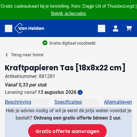
Gratis cadeaukaart bij je bestelling. Kies: Dagje Uit of Thuisbezorgd |
Bekijk actiecodes
Ga naar de inhoud
Menu openen
Gratis digitaal voorbeeld
Terug naar
home
Kraftpapieren Tas [18x8x22 cm]
Artikelnummer: 881281
Vanaf
0,33
per stuk
Levering vanaf
13 augustus 2026
Details
Beschrijving
Specificaties
Alternatieven
Heb je advies nodig of wil je eerst de prijs weten voordat je
bestelt?
Ontvang een gratis offerte binnen 2 uur.
Gratis offerte aanvragen