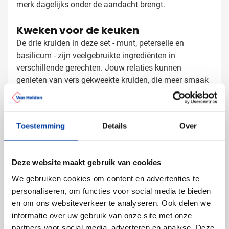
merk dagelijks onder de aandacht brengt.
Kweken voor de keuken
De drie kruiden in deze set - munt, peterselie en
basilicum - zijn veelgebruikte ingrediënten in
verschillende gerechten. Jouw relaties kunnen
genieten van vers gekweekte kruiden, die meer smaak
geven dan gedroogde varianten uit de supermarkt. De
terracotta potjes zorgen voor een goede
Kruidenpotjes laten bedrukken met
waterhuishouding, wat belangrijk is voor een gezonde
Toestemming
Details
Over
groei van de kruiden.
logo
Bij Van Helden Relatiegeschenken maken we van deze
kruidenpotjes echt jóuw relatiegeschenk:
Deze website maakt gebruik van cookies
Met je bedrijfslogo in één of meer kleuren
We gebruiken cookies om content en advertenties te
Met een passende tekst of slogan
personaliseren, om functies voor social media te bieden
Met een full color bedrukking voor maximale impact
en om ons websiteverkeer te analyseren. Ook delen we
informatie over uw gebruik van onze site met onze
De terracotta achtergrond biedt een natuurlijke
partners voor social media, adverteren en analyse. Deze