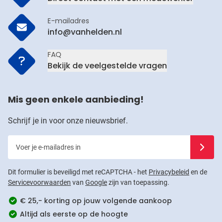
E-mailadres
info@vanhelden.nl
FAQ
Bekijk de veelgestelde vragen
Mis geen enkele aanbieding!
Schrijf je in voor onze nieuwsbrief.
Voer je e-mailadres in
Schrijf j
Dit formulier is beveiligd met reCAPTCHA - het
Privacybeleid
en de
Servicevoorwaarden
van
Google
zijn van toepassing.
€ 25,- korting op jouw volgende aankoop
Altijd als eerste op de hoogte