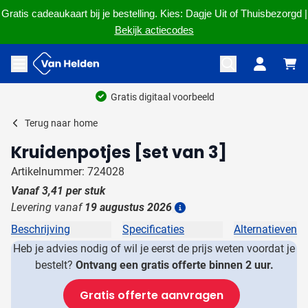
Gratis cadeaukaart bij je bestelling. Kies: Dagje Uit of Thuisbezorgd |
Bekijk actiecodes
Ga naar de inhoud
Menu openen
Gratis digitaal voorbeeld
Terug naar
home
Kruidenpotjes [set van 3]
Artikelnummer: 724028
Vanaf
3,41
per stuk
Levering vanaf
19 augustus 2026
Details
Beschrijving
Specificaties
Alternatieven
Heb je advies nodig of wil je eerst de prijs weten voordat je
bestelt?
Ontvang een gratis offerte binnen 2 uur.
Gratis offerte aanvragen