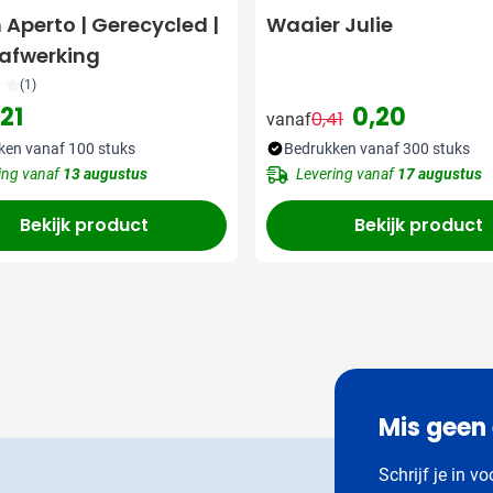
 Aperto | Gerecycled |
Waaier Julie
afwerking
(1)
21
0,20
0,41
vanaf
Normale prijs
Speciale prijs
ken vanaf 100 stuks
Bedrukken vanaf 300 stuks
ing vanaf
13 augustus
Levering vanaf
17 augustus
Bekijk product
Bekijk product
Mis geen
Schrijf je in v