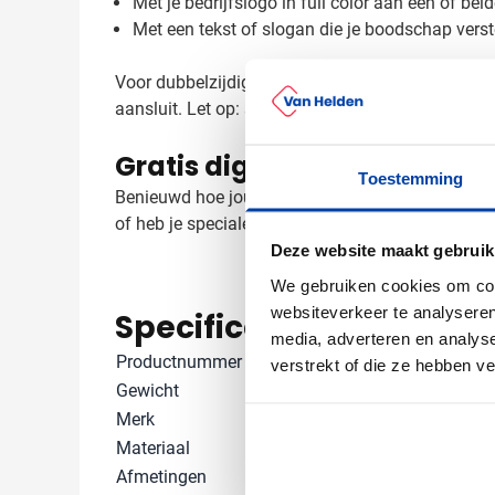
Met je bedrijfslogo in full color aan één of beid
Met een tekst of slogan die je boodschap verst
Voor dubbelzijdige bedrukking kun je kiezen tusse
aansluit. Let op: sublimatiebedrukking is uitslui
Gratis digitaal voorbeeld v
Toestemming
Benieuwd hoe jouw logo eruit ziet op de Lanyard S
of heb je speciale wensen? Neem contact met ons
Deze website maakt gebruik
We gebruiken cookies om cont
websiteverkeer te analyseren
Specificaties
media, adverteren en analys
Productnummer
755014
verstrekt of die ze hebben v
Gewicht
6 gram
Merk
Worldsource
Materiaal
Polyester
Afmetingen
31 cm x 1 cm (