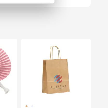
011
002