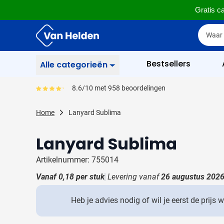
Gratis ca
Ga naar de inhoud
Zoek
Zoek
Sla menu over
Bestsellers
Alle categorieën
Schrijfwaren
8.6/10 met 958 beoordelingen
Gemiddeld reviewpercentage is 86
Toon submenu voor Sc
Zakelijk & Kantoor
Home
Lanyard Sublima
Toon submenu voor Za
Drinkwaren
Lanyard Sublima
Toon submenu voor D
Weggevertjes
Toon submenu voor W
Artikelnummer: 755014
Multimedia
Vanaf
0,18
per stuk
Levering vanaf
26 augustus 202
Toon submenu voor M
Tassen
Toon submenu voor T
Heb je advies nodig of wil je eerst de prijs 
Gereedschap & Veiligheid
Toon submenu voor Ge