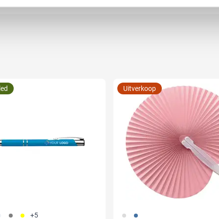
led
Uitverkoop
02
003
006
002
005
+5