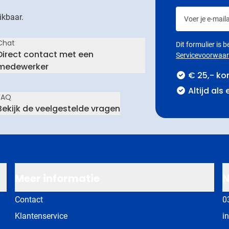
Voer je e-maila
ikbaar.
Chat
Dit formulier is
Direct contact met een
Servicevoorwaa
medewerker
€ 25,- ko
Altijd als
FAQ
Bekijk de veelgestelde vragen
Meer informatie
N
Contact
0
Klantenservice
i