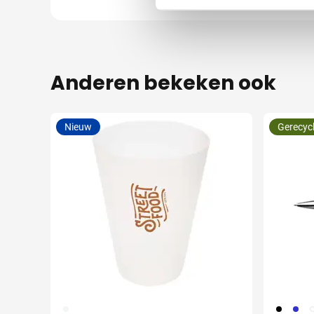
Anderen bekeken ook
Nieuw
Gerecyc
970
001
023
0