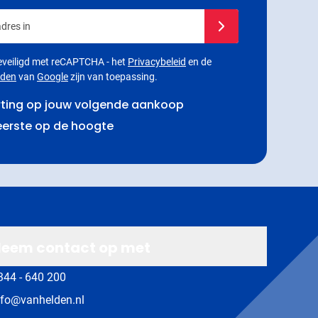
dres in
Schrijf je in voor onze
 beveiligd met reCAPTCHA - het
Privacybeleid
en de
rden
van
Google
zijn van toepassing.
rting op jouw volgende aankoop
 eerste op de hoogte
eem contact op met
344 - 640 200
nfo@vanhelden.nl