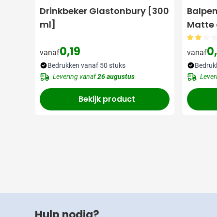
Drinkbeker Glastonbury [300
Balpen
ml]
Matte 
0,19
0,
vanaf
vanaf
Bedrukken vanaf 50 stuks
Bedruk
Levering vanaf
26 augustus
Lever
Bekijk product
Hulp nodig?