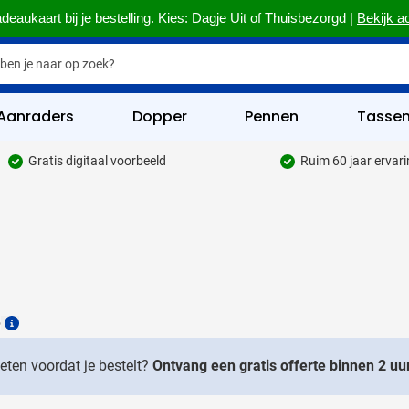
deaukaart bij je bestelling. Kies: Dagje Uit of Thuisbezorgd |
Bekijk a
Aanraders
Dopper
Pennen
Tasse
Gratis digitaal voorbeeld
Ruim 60 jaar ervar
hrijfwaren categorie
kelijk & Kantoor categorie
rinkwaren categorie
eggevertjes categorie
6
ultimedia categorie
Details
assen categorie
weten voordat je bestelt?
Ontvang een gratis offerte binnen 2 uur
reedschap & Veiligheid categorie