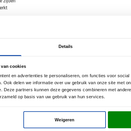
e zijden
erkt
n een standaard optie of een uitgelijnde versie, waarbij de bedr
tend geschikt voor artikelen met een witte ondergrond.
an je bedrukte lanyard
Details
ublima? Vraag vrijblijvend een digitaal voorbeeld aan en zie dir
 op - we denken graag met je mee over de perfecte lanyard voor
 van cookies
ent en advertenties te personaliseren, om functies voor social
. Ook delen we informatie over uw gebruik van onze site met on
e. Deze partners kunnen deze gegevens combineren met andere i
erzameld op basis van uw gebruik van hun services.
Weigeren
l x b)