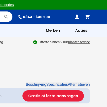
ctiecodes
0344 - 640 200
n
Merken
Acties
ing
Offerte binnen 2 uur
Klantenservice
Beschrijving
Specificaties
Alternatieven
Gratis offerte aanvragen
.