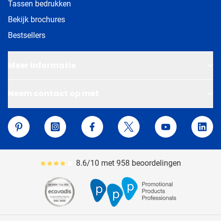
Tassen bedrukken
Bekijk brochures
Bestsellers
Meer informatie
Neem contact op met
Van Helden Relatiegeschenken
Pinterest
Instagram
Facebook
Twitter
YouTube
Linke
8.6/10 met 958 beoordelingen
Gemiddeld reviewpercentage is 86