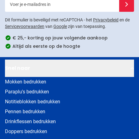
Voer je e-mailadres in
Schrijf j
Dit formulier is beveiligd met reCAPTCHA - het
Privacybeleid
en de
Servicevoorwaarden
van
Google
zijn van toepassing.
€ 25,- korting op jouw volgende aankoop
Altijd als eerste op de hoogte
Snel naar
Mokken bedrukken
Paraplu's bedrukken
Notitieblokken bedrukken
Pennen bedrukken
Drinkflessen bedrukken
Doppers bedrukken