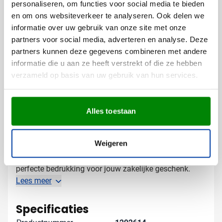
personaliseren, om functies voor social media te bieden
Met een tekst of slogan voor extra herkenbaarheid
en om ons websiteverkeer te analyseren. Ook delen we
Op de optimale plek voor maximale zichtbaarheid
informatie over uw gebruik van onze site met onze
partners voor social media, adverteren en analyse. Deze
Door deze premium laptoptas te laten bedrukken,
partners kunnen deze gegevens combineren met andere
creëer je een professioneel geschenk dat je merk elke
informatie die u aan ze heeft verstrekt of die ze hebben
dag onder de aandacht brengt bij je relaties.
verzameld op basis van uw gebruik van hun services.
Gratis digitaal voorbeeld van je
bedrukte laptoptas
Alles toestaan
Wil je zien hoe jouw logo er uitziet op de Case Logic
Notion Slim? Vraag een gratis digitaal voorbeeld aan
Weigeren
en weet precies wat je kunt verwachten. Neem contact
met ons op en we denken graag met je mee over de
perfecte bedrukking voor jouw zakelijke geschenk.
Lees meer
Specificaties