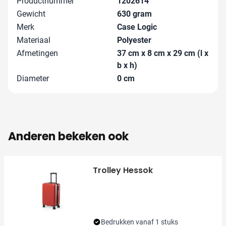
Productnummer
1202614
Gewicht
630 gram
Merk
Case Logic
Materiaal
Polyester
Afmetingen
37 cm x 8 cm x 29 cm (l x
b x h)
Diameter
0 cm
Anderen bekeken ook
Trolley Hessok
Bedrukken vanaf 1 stuks