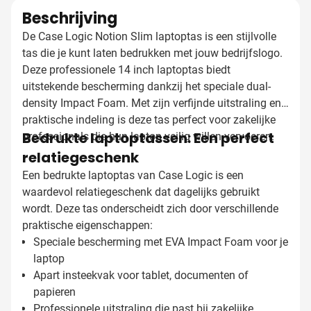
Beschrijving
De Case Logic Notion Slim laptoptas is een stijlvolle
tas die je kunt laten bedrukken met jouw bedrijfslogo.
Deze professionele 14 inch laptoptas biedt
uitstekende bescherming dankzij het speciale dual-
density Impact Foam. Met zijn verfijnde uitstraling en
praktische indeling is deze tas perfect voor zakelijke
Bedrukte laptoptassen: Een perfect
professionals die hun laptop veilig willen vervoeren.
relatiegeschenk
Een bedrukte laptoptas van Case Logic is een
waardevol relatiegeschenk dat dagelijks gebruikt
wordt. Deze tas onderscheidt zich door verschillende
praktische eigenschappen:
Speciale bescherming met EVA Impact Foam voor je
laptop
Apart insteekvak voor tablet, documenten of
papieren
Professionele uitstraling die past bij zakelijke