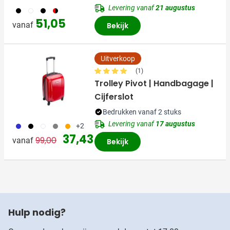
Levering vanaf
21 augustus
001
002
005
008
51,05
vanaf
Bekijk
Uitverkoop
(1)
Trolley Pivot | Handbagage |
Cijferslot
Bedrukken vanaf 2 stuks
Levering vanaf
17 augustus
023
001
002
003
007
+2
Normale prijs
Speciale prijs
37,43
99,00
vanaf
Bekijk
Hulp nodig?