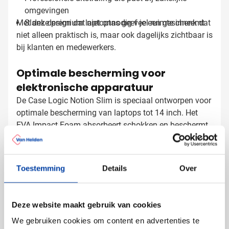
omgevingen
Met deze premium laptoptas geef je een geschenk dat
Slank design dat niet onnodig veel ruimte inneemt
niet alleen praktisch is, maar ook dagelijks zichtbaar is
bij klanten en medewerkers.
Optimale bescherming voor
elektronische apparatuur
De Case Logic Notion Slim is speciaal ontworpen voor
optimale bescherming van laptops tot 14 inch. Het
EVA Impact Foam absorbeert schokken en beschermt
je apparatuur tegen stoten. Het gestructureerde
insteekvak houdt je tablet veilig gescheiden van
andere spullen, zodat alles netjes blijft tijdens het
Toestemming
Details
Over
Laptoptassen laten bedrukken met
vervoer.
logo
Bij Van Helden Relatiegeschenken bedrukken we jouw
Deze website maakt gebruik van cookies
Case Logic laptoptassen precies zoals jij dat wilt:
We gebruiken cookies om content en advertenties te
Met je bedrijfslogo in één of meer kleuren