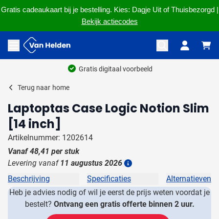
Gratis cadeaukaart bij je bestelling. Kies: Dagje Uit of Thuisbezorgd |
Bekijk actiecodes
Ga naar de inhoud
Menu openen
Gratis digitaal voorbeeld
Terug naar
home
Laptoptas Case Logic Notion Slim
[14 inch]
Artikelnummer: 1202614
Vanaf
48,41
per stuk
Levering vanaf
11 augustus 2026
Details
Beschrijving
Specificaties
Alternatieven
Heb je advies nodig of wil je eerst de prijs weten voordat je
bestelt?
Ontvang een gratis offerte binnen 2 uur.