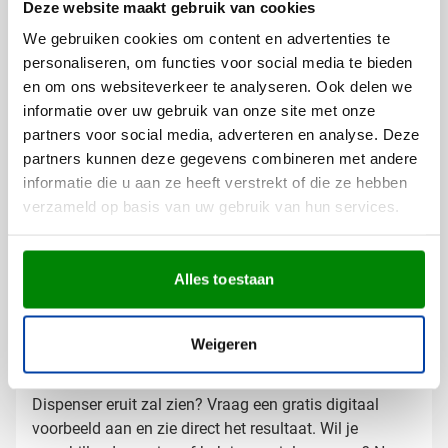
Zakjes Dispenser laten bedrukken
Deze website maakt gebruik van cookies
met logo
We gebruiken cookies om content en advertenties te
Bij Van Helden Relatiegeschenken bedrukken we jouw
personaliseren, om functies voor social media te bieden
Leiren Zakjes Dispenser precies zoals jij dat wilt:
en om ons websiteverkeer te analyseren. Ook delen we
Met je bedrijfslogo in één of meerdere kleuren
informatie over uw gebruik van onze site met onze
Met een tekst of slogan
partners voor social media, adverteren en analyse. Deze
Met verschillende ontwerpen mogelijk voor diverse
partners kunnen deze gegevens combineren met andere
doelgroepen
informatie die u aan ze heeft verstrekt of die ze hebben
verzameld op basis van uw gebruik van hun services.
De botvormige dispenser biedt een mooi oppervlak
voor je logo of boodschap, wat zorgt voor langdurige
zichtbaarheid bij een dagelijkse activiteit.
Alles toestaan
Gratis digitaal voorbeeld van je
Weigeren
bedrukte vuilniszakdispenser
Benieuwd hoe jouw logo op de Leiren Zakjes
Dispenser eruit zal zien? Vraag een gratis digitaal
voorbeeld aan en zie direct het resultaat. Wil je