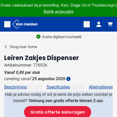
Gratis cadeaukaart bij je bestelling. Kies: Dagje Uit of Thuisbezorgd |
Bekijk actiecodes
Ga naar de inhoud
Menu openen
Gratis digitaal voorbeeld
Terug naar
home
Leiren Zakjes Dispenser
Artikelnummer: 776926
Vanaf
0,80
per stuk
Levering vanaf
25 augustus 2026
Details
Beschrijving
Specificaties
Alternatieven
Heb je advies nodig of wil je eerst de prijs weten voordat je
bestelt?
Ontvang een gratis offerte binnen 2 uur.
Gratis offerte aanvragen