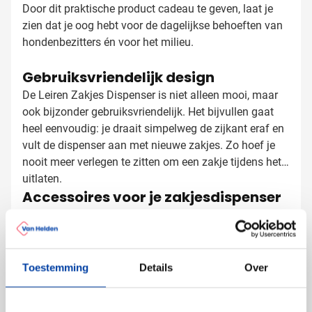
Door dit praktische product cadeau te geven, laat je
zien dat je oog hebt voor de dagelijkse behoeften van
hondenbezitters én voor het milieu.
Gebruiksvriendelijk design
De Leiren Zakjes Dispenser is niet alleen mooi, maar
ook bijzonder gebruiksvriendelijk. Het bijvullen gaat
heel eenvoudig: je draait simpelweg de zijkant eraf en
vult de dispenser aan met nieuwe zakjes. Zo hoef je
nooit meer verlegen te zitten om een zakje tijdens het
uitlaten.
Accessoires voor je zakjesdispenser
Maak je geschenk compleet met deze aanvullende
opties:
Extra biologisch afbreekbare zakjes voor navulling
Een mooie geschenkverpakking voor een complete
Toestemming
Details
Over
presentatie