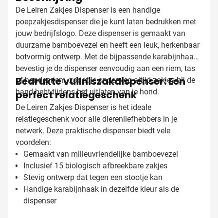
De Leiren Zakjes Dispenser is een handige
poepzakjesdispenser die je kunt laten bedrukken met
jouw bedrijfslogo. Deze dispenser is gemaakt van
duurzame bamboevezel en heeft een leuk, herkenbaar
botvormig ontwerp. Met de bijpassende karabijnhaak
bevestig je de dispenser eenvoudig aan een riem, tas
Bedrukte vuilniszakdispenser: Een
of hondenriem, zodat je onderweg altijd zakjes bij de
hand hebt tijdens het uitlaten van je hond.
perfect relatiegeschenk
De Leiren Zakjes Dispenser is het ideale
relatiegeschenk voor alle dierenliefhebbers in je
netwerk. Deze praktische dispenser biedt vele
voordelen:
Gemaakt van milieuvriendelijke bamboevezel
Inclusief 15 biologisch afbreekbare zakjes
Stevig ontwerp dat tegen een stootje kan
Handige karabijnhaak in dezelfde kleur als de
dispenser