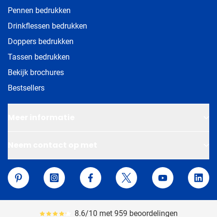
Pennen bedrukken
Drinkflessen bedrukken
Doppers bedrukken
Tassen bedrukken
Bekijk brochures
Bestsellers
Meer informatie
Neem contact op met
Van Helden Relatiegeschenken
Pinterest
Instagram
Facebook
Twitter
YouTube
Linke
8.6/10 met 959 beoordelingen
Gemiddeld reviewpercentage is 86