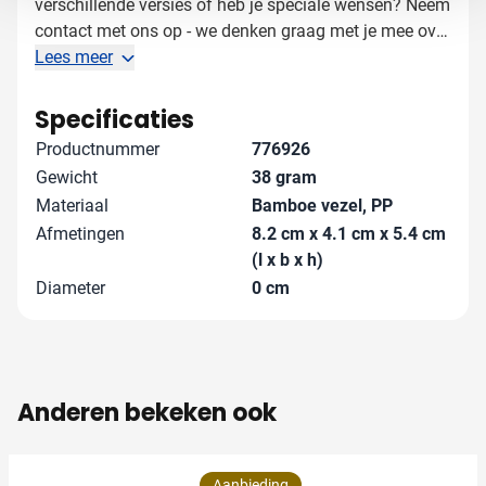
verschillende versies of heb je speciale wensen? Neem
contact met ons op - we denken graag met je mee over
de perfecte bedrukking voor jouw doelgroep!
Lees meer
Specificaties
Productnummer
776926
Gewicht
38 gram
Materiaal
Bamboe vezel, PP
Afmetingen
8.2 cm x 4.1 cm x 5.4 cm
(l x b x h)
Diameter
0 cm
Anderen bekeken ook
Aanbieding