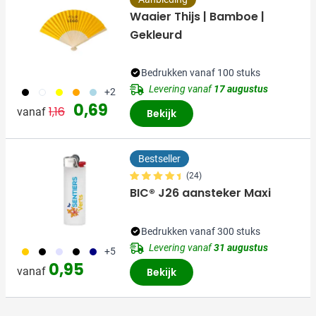
Waaier Thijs | Bamboe |
Gekleurd
Bedrukken vanaf 100 stuks
Levering vanaf
17 augustus
001
002
006
007
018
+2
Normale prijs
Speciale prijs
0,69
1,16
vanaf
Bekijk
Bestseller
(24)
BIC® J26 aansteker Maxi
Bedrukken vanaf 300 stuks
Levering vanaf
31 augustus
056
001
353
310
018
+5
0,95
vanaf
Bekijk