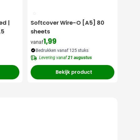
009
ed |
Softcover Wire-O [A5] 80
A5
sheets
1,99
vanaf
Bedrukken vanaf 125 stuks
Levering vanaf
21 augustus
Bekijk product