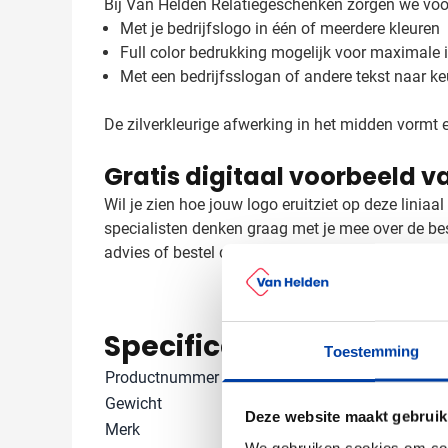
Bij Van Helden Relatiegeschenken zorgen we voor
Met je bedrijfslogo in één of meerdere kleuren
Full color bedrukking mogelijk voor maximale
Met een bedrijfsslogan of andere tekst naar k
De zilverkleurige afwerking in het midden vormt e
Gratis digitaal voorbeeld va
Wil je zien hoe jouw logo eruitziet op deze linia
specialisten denken graag met je mee over de be
advies of bestel direct online.
Specificaties
Toestemming
Productnummer
2917
Gewicht
62 gram
Deze website maakt gebruik
Merk
IMPRESSION
We gebruiken cookies om cont