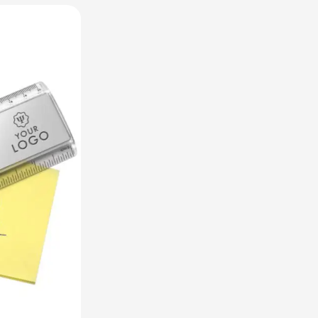
utdoor categorie
ome & Wellness categorie
en & Tafelen categorie
inderen categorie
leding categorie
uurzaam categorie
spiratie categorie
ties & overig categorie