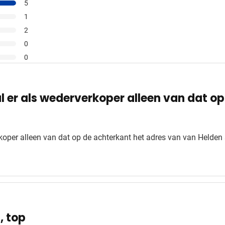
5
1
2
0
0
 er als wederverkoper alleen van dat op
oper alleen van dat op de achterkant het adres van van Helden 
, top