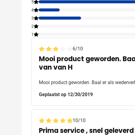
5
4
3
2
1
6
/
10
Mooi product geworden. Baal
van van H
Mooi product geworden. Baal er als wederverk
Geplaatst op 12/30/2019
10
/
10
Prima service , snel geleverd 