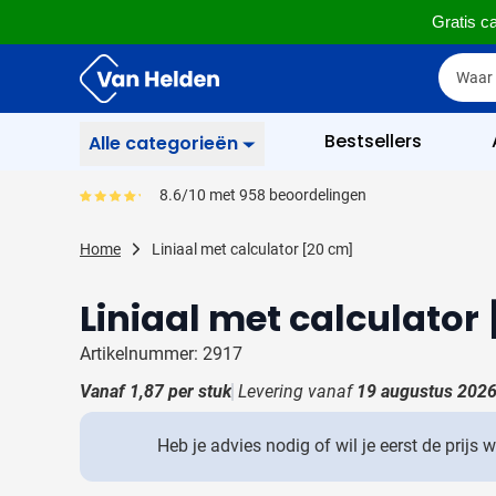
Gratis ca
Ga naar de inhoud
Zoek
Zoek
Sla menu over
Bestsellers
Alle categorieën
Schrijfwaren
8.6/10 met 958 beoordelingen
Gemiddeld reviewpercentage is 86
Toon submenu voor Sc
Zakelijk & Kantoor
Home
Liniaal met calculator [20 cm]
Toon submenu voor Za
Drinkwaren
Liniaal met calculator
Toon submenu voor D
Weggevertjes
Toon submenu voor W
Artikelnummer: 2917
Multimedia
Vanaf
1,87
per stuk
Levering vanaf
19 augustus 202
Toon submenu voor M
Tassen
Toon submenu voor T
Heb je advies nodig of wil je eerst de prijs 
Gereedschap & Veiligheid
Toon submenu voor Ge