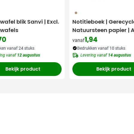
311
afel blik Sanvi | Excl.
Notitieboek | Gerecycl
wafels
Natuursteen papier | 
70
1,94
vanaf
ken vanaf 24 stuks
Bedrukken vanaf 10 stuks
ing vanaf
12 augustus
Levering vanaf
14 augustus
Bekijk product
Bekijk product