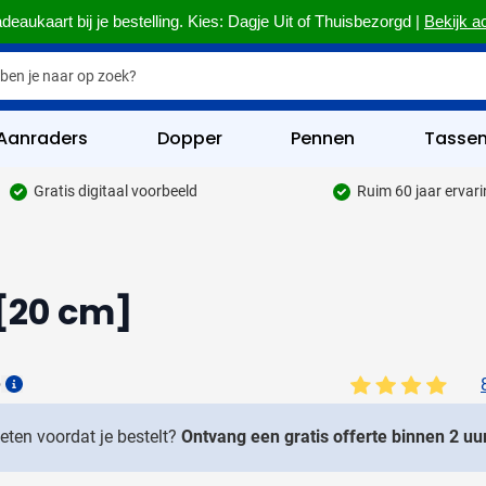
deaukaart bij je bestelling. Kies: Dagje Uit of Thuisbezorgd |
Bekijk a
Aanraders
Dopper
Pennen
Tasse
Gratis digitaal voorbeeld
Ruim 60 jaar ervar
hrijfwaren categorie
kelijk & Kantoor categorie
 [20 cm]
rinkwaren categorie
eggevertjes categorie
6
ultimedia categorie
Details
assen categorie
weten voordat je bestelt?
Ontvang een gratis offerte binnen 2 uur
reedschap & Veiligheid categorie