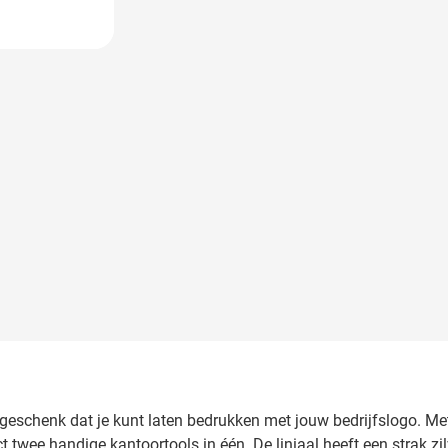
tiegeschenk dat je kunt laten bedrukken met jouw bedrijfslogo. 
wee handige kantoortools in één. De liniaal heeft een strak zi