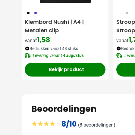
001
023
009
032
Klembord Nushi | A4 |
Stroopw
Metalen clip
Stroop
1,58
1,
vanaf
vanaf
Bedrukken vanaf 48 stuks
Bedruk
Levering vanaf
14 augustus
Lever
Bekijk product
Beoordelingen
8/10
(8 beoordelingen)
Gemiddelde beoordeling: 8 van 10