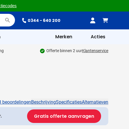
ctiecodes
0344 - 640 200
n
Merken
Acties
ing
Offerte binnen 2 uur
Klantenservice
8 beoordelingen
Beschrijving
Specificaties
Alternatieven
Gratis offerte aanvragen
.