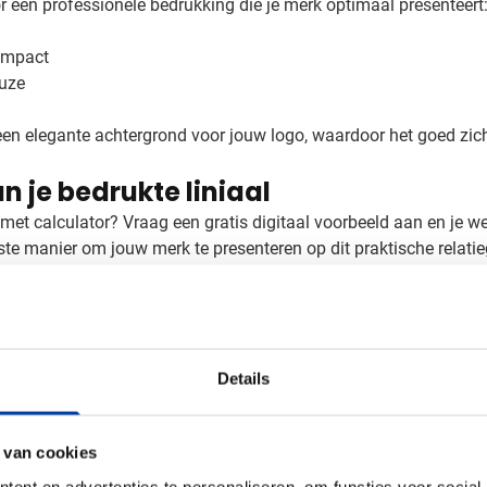
 een professionele bedrukking die je merk optimaal presenteert
 impact
euze
en elegante achtergrond voor jouw logo, waardoor het goed zichtb
n je bedrukte liniaal
al met calculator? Vraag een gratis digitaal voorbeeld aan en je 
ste manier om jouw merk te presenteren op dit praktische relati
Details
 van cookies
ent en advertenties te personaliseren, om functies voor social