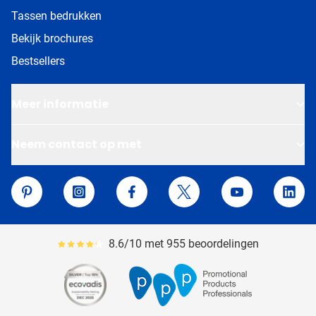
Tassen bedrukken
Bekijk brochures
Bestsellers
Meer informatie
Neem contact op met
Van Helden Relatiegeschenken
Pinterest
Instagram
Facebook
Twitter
YouTube
Linke
8.6/10 met 955 beoordelingen
Gemiddeld reviewpercentage is 86