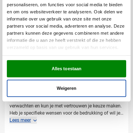
verschillende mogelijkheden:
personaliseren, om functies voor social media te bieden
Met je bedrijfslogo in één of meer kleuren
en om ons websiteverkeer te analyseren. Ook delen we
Met een tekst of slogan voor extra herkenbaarheid
informatie over uw gebruik van onze site met onze
partners voor social media, adverteren en analyse. Deze
De bedrukking geeft het glas een luxe uitstraling en
partners kunnen deze gegevens combineren met andere
zorgt ervoor dat je merk goed zichtbaar is tijdens elk
informatie die u aan ze heeft verstrekt of die ze hebben
gebruik. Laat dit longdrinkglas bedrukken om je logo
verzameld op basis van uw gebruik van hun services.
te laten stralen bij elk moment van gezelligheid.
Gratis digitaal voorbeeld van je
Alles toestaan
bedrukte longdrinkglas
Wil je vooraf zien hoe je logo op dit longdrinkglas
Weigeren
wordt weergegeven? Vraag dan een gratis digitaal
voorbeeld aan. Zo weet je precies wat je kunt
verwachten en kun je met vertrouwen je keuze maken.
Heb je specifieke wensen voor de bedrukking of wil je
advies over de meest geschikte optie voor jouw merk?
Lees meer
Neem gerust contact met ons op, we denken graag