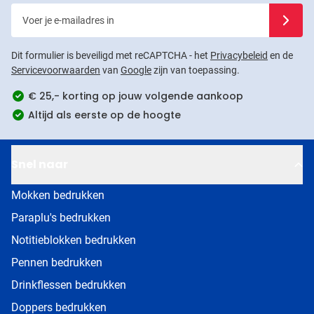
Voer je e-mailadres in
Schrijf j
Dit formulier is beveiligd met reCAPTCHA - het
Privacybeleid
en de
Servicevoorwaarden
van
Google
zijn van toepassing.
€ 25,- korting op jouw volgende aankoop
Altijd als eerste op de hoogte
Snel naar
Mokken bedrukken
Paraplu's bedrukken
Notitieblokken bedrukken
Pennen bedrukken
Drinkflessen bedrukken
Doppers bedrukken