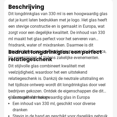
Beschrijving
Dit longdrinkglas van 330 ml is een hoogwaardig glas
dat je kunt laten bedrukken met je logo. Het glas heeft
een stevige constructie en is gemaakt in Europa, wat
zorgt voor een degelijke kwaliteit. De inhoud van 330
ml maakt het glas perfect voor het serveren van
frisdrank, water of mixdranken. Daarmee is dit
Bedrukt longdrinkglas: een perfect
longdrinkglas een praktische keuze voor in de horeca,
bij verenigingen of tijdens zakelijke evenementen.
relatiegeschenk
Dit stijlvolle glas combineert kwaliteit met
veelzijdigheid, waardoor het een uitstekend
relatiegeschenk is. Dankzij de neutrale uitstraling en
het tijdloze ontwerp wordt dit longdrinkglas door veel
bedrijven gekozen. Ontdek de eigenschappen die dit
glas zo geliefd maken:
Gemaakt van hoogwaardig glas in Europa
Een inhoud van 330 ml, geschikt voor diverse
dranken
Stevig in de hand en geschikt voor dagelijks gebruik