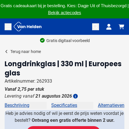
Gratis cadeaukaart bij je bestelling. Kies: Dagje Uit of Thuisbezorgd |
Bekijk actiecodes
Ga naar de inhoud
Menu openen
Gratis digitaal voorbeeld
Terug naar
home
Longdrinkglas | 330 ml | Europees
glas
Artikelnummer: 262933
Vanaf
2,75
per stuk
Levering vanaf
21 augustus 2026
Details
Beschrijving
Specificaties
Alternatieven
Heb je advies nodig of wil je eerst de prijs weten voordat je
bestelt?
Ontvang een gratis offerte binnen 2 uur.