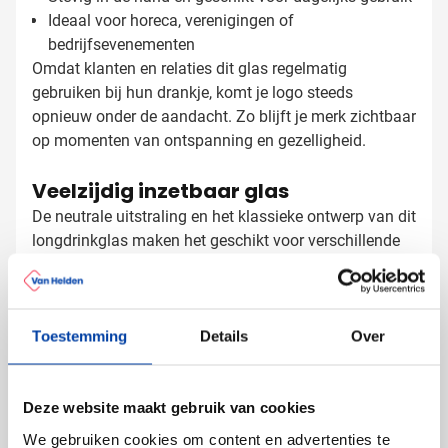
Ideaal voor horeca, verenigingen of
bedrijfsevenementen
Omdat klanten en relaties dit glas regelmatig
gebruiken bij hun drankje, komt je logo steeds
opnieuw onder de aandacht. Zo blijft je merk zichtbaar
op momenten van ontspanning en gezelligheid.
Veelzijdig inzetbaar glas
De neutrale uitstraling en het klassieke ontwerp van dit
longdrinkglas maken het geschikt voor verschillende
gelegenheden. Of je nu gasten ontvangt tijdens een
bedrijfsevenement, drankjes serveert bij een vereniging
of het glas cadeau doet aan je relaties, het past altijd.
De stevige constructie zorgt ervoor dat het glas
Toestemming
Details
Over
Longdrinkglas bedrukken met logo
jarenlang meegaat, zelfs bij intensief gebruik. Hierdoor
is het niet alleen een praktisch, maar ook een
Bij Van Helden Relatiegeschenken wordt je logo met
Deze website maakt gebruik van cookies
waardevol geschenk dat lang plezier geeft.
zorg op dit longdrinkglas aangebracht voor een
professioneel resultaat. Je hebt de keuze uit
We gebruiken cookies om content en advertenties te