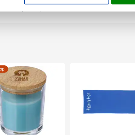
m x 1 cm (l x b x h)
oop