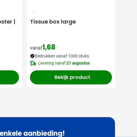
002
ster |
Tissue box large
1,68
vanaf
Bedrukken vanaf 1000 stuks
Levering vanaf
21 augustus
Bekijk product
 enkele aanbieding!