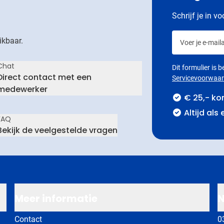
Schrijf je in v
Voer je e-maila
ikbaar.
Chat
Dit formulier is
Direct contact met een
Servicevoorwaa
medewerker
€ 25,- ko
Altijd als
FAQ
Bekijk de veelgestelde vragen
Meer informatie
N
Contact
0