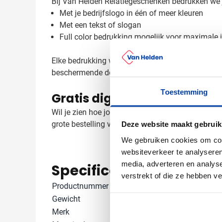
Bij Van Helden Relatiegeschenken bedrukken we jou
Met je bedrijfslogo in één of meer kleuren
Met een tekst of slogan
Full color bedrukking mogelijk voor maximale
Elke bedrukking wordt zorgvuldig aangebracht, zo
beschermende doos geleverd.
Toestemming
Gratis digitaal voorbeeld va
Wil je zien hoe jouw logo eruit ziet op de Mémoir
grote bestelling voor een bedrijfsevenement, ju
Deze website maakt gebruik
We gebruiken cookies om cont
websiteverkeer te analyseren
media, adverteren en analys
Specificaties
verstrekt of die ze hebben v
Productnummer
2731
Gewicht
238 gram
Merk
IMPRESSION