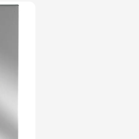
utdoor categorie
ome & Wellness categorie
en & Tafelen categorie
inderen categorie
leding categorie
uurzaam categorie
spiratie categorie
ties & overig categorie