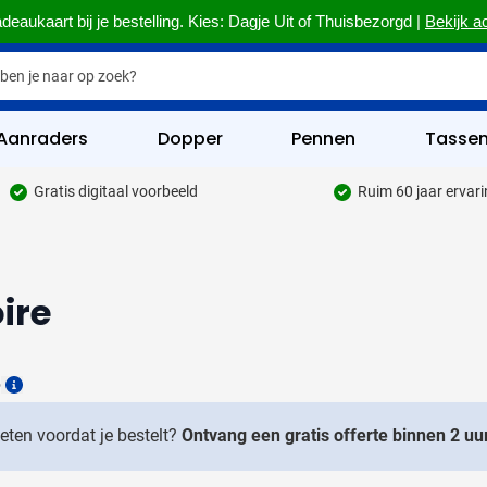
deaukaart bij je bestelling. Kies: Dagje Uit of Thuisbezorgd |
Bekijk a
Aanraders
Dopper
Pennen
Tasse
Gratis digitaal voorbeeld
Ruim 60 jaar ervar
hrijfwaren categorie
kelijk & Kantoor categorie
ire
rinkwaren categorie
eggevertjes categorie
6
ultimedia categorie
Details
assen categorie
weten voordat je bestelt?
Ontvang een gratis offerte binnen 2 uur
reedschap & Veiligheid categorie