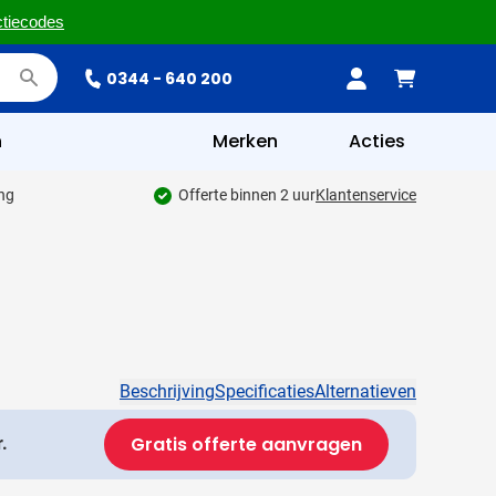
ctiecodes
0344 - 640 200
n
Merken
Acties
ing
Offerte binnen 2 uur
Klantenservice
Beschrijving
Specificaties
Alternatieven
Gratis offerte aanvragen
.