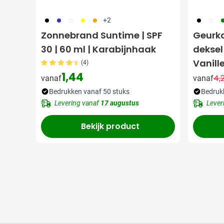
001
023
002
006
007
001
002
0
+2
Zonnebrand Suntime | SPF
Geurka
30 | 60 ml | Karabijnhaak
deksel
Vanill
(4)
1,44
4,
vanaf
vanaf
Bedrukken vanaf 50 stuks
Bedruk
Levering vanaf
17 augustus
Lever
Bekijk product