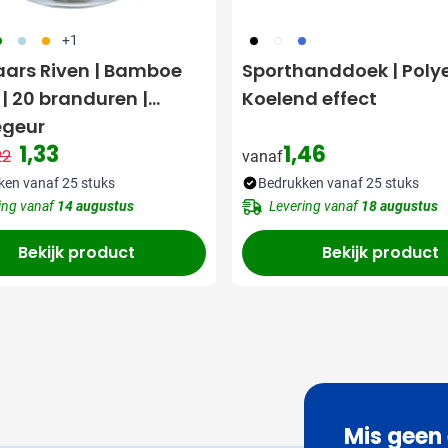
04
018
007
001
002
948
+1
ars Riven | Bamboe
Sporthanddoek | Polye
 | 20 branduren |
Koelend effect
egeur
1,33
1,46
22
vanaf
Normale prijs
Speciale prijs
ken vanaf 25 stuks
Bedrukken vanaf 25 stuks
ing vanaf
14 augustus
Levering vanaf
18 augustus
Bekijk product
Bekijk product
Mis geen