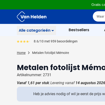
Gratis ca
Ga naar de inhoud
Zoek
Zoek
Sla menu over
Bestsellers
Alle categorieën
Schrijfwaren
8.6/10 met 959 beoordelingen
Gemiddeld reviewpercentage is 86
Toon submenu voor Sc
Zakelijk & Kantoor
Home
Metalen fotolijst Mémoire
Toon submenu voor Za
Drinkwaren
Metalen fotolijst Mémo
Toon submenu voor D
Weggevertjes
Toon submenu voor W
Artikelnummer: 2731
Multimedia
Vanaf
1,61
per stuk
Levering vanaf
14 augustus 202
Toon submenu voor M
Tassen
Toon submenu voor T
Heb je advies nodig of wil je eerst de prijs 
Gereedschap & Veiligheid
Toon submenu voor Ge