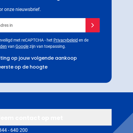
oor onze nieuwsbrief.
dres in
Schrijf je in voor onze
 beveiligd met reCAPTCHA - het
Privacybeleid
en de
rden
van
Google
zijn van toepassing.
rting op jouw volgende aankoop
 eerste op de hoogte
eem contact op met
344 - 640 200