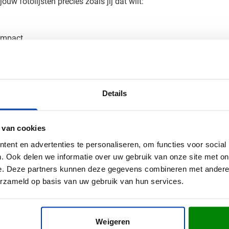
w fotolijsten precies zoals jij dat wilt:
 impact
dat je logo optimaal tot zijn recht komt op het aluminium opperv
Details
n je bedrukte fotolijst
e fotolijst? Vraag een gratis digitaal voorbeeld aan en je weet p
bileum of als eindejaarsgeschenk? Neem contact met ons op - we 
 van cookies
ent en advertenties te personaliseren, om functies voor social
. Ook delen we informatie over uw gebruik van onze site met on
e. Deze partners kunnen deze gegevens combineren met andere i
erzameld op basis van uw gebruik van hun services.
Weigeren