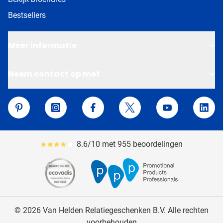
Bestsellers
Meer informatie
Neem contact op met
Van Helden Relatiegeschenken
Pinterest
Instagram
Facebook
Twitter
YouTube
Linke
8.6/10 met 955 beoordelingen
Gemiddeld reviewpercentage is 86
© 2026 Van Helden Relatiegeschenken B.V. Alle rechten
voorbehouden