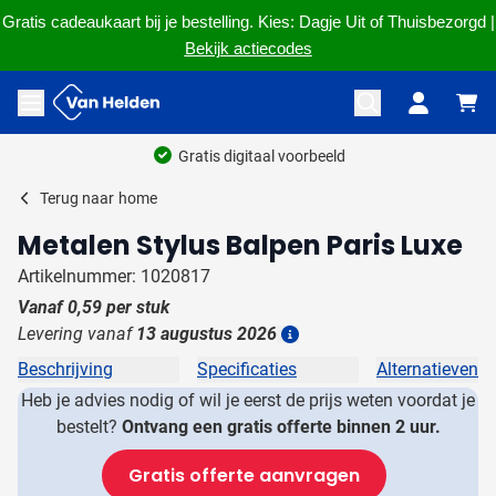
Gratis cadeaukaart bij je bestelling. Kies: Dagje Uit of Thuisbezorgd |
Bekijk actiecodes
Ga naar de inhoud
Menu openen
Gratis digitaal voorbeeld
Terug naar
home
Metalen Stylus Balpen Paris Luxe
Artikelnummer: 1020817
Vanaf
0,59
per stuk
Levering vanaf
13 augustus 2026
Details
Beschrijving
Specificaties
Alternatieven
Heb je advies nodig of wil je eerst de prijs weten voordat je
bestelt?
Ontvang een gratis offerte binnen 2 uur.
Gratis offerte aanvragen