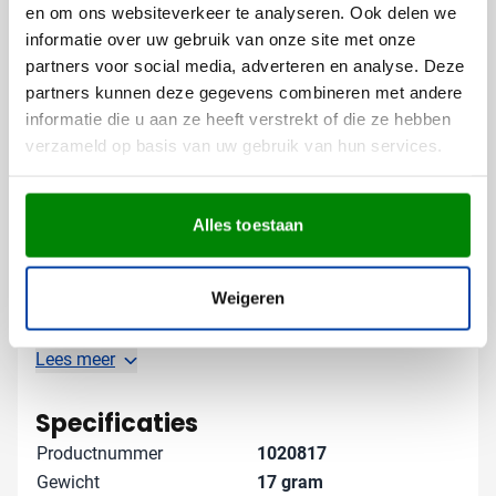
en om ons websiteverkeer te analyseren. Ook delen we
De elegante rose gold uitvoering vormt een prachtig
informatie over uw gebruik van onze site met onze
contrast met jouw bedrukking, waardoor je logo
partners voor social media, adverteren en analyse. Deze
optimaal tot zijn recht komt en direct de aandacht
partners kunnen deze gegevens combineren met andere
trekt.
informatie die u aan ze heeft verstrekt of die ze hebben
verzameld op basis van uw gebruik van hun services.
Gratis digitaal voorbeeld van je
bedrukte balpen
Alles toestaan
Benieuwd hoe jouw logo eruit ziet op deze stijlvolle
balpen? Vraag een gratis digitaal voorbeeld aan en zie
het resultaat voordat je bestelt. Heb je speciale
Weigeren
wensen voor de bedrukking of wil je advies over de
beste opties? Neem contact met ons op - we denken
graag met je mee om jouw bedrukte balpennen tot een
Lees meer
succes te maken.
Specificaties
Productnummer
1020817
Gewicht
17 gram