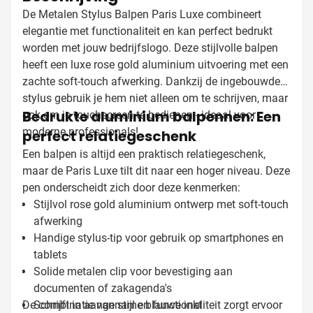
De Metalen Stylus Balpen Paris Luxe combineert
elegantie met functionaliteit en kan perfect bedrukt
worden met jouw bedrijfslogo. Deze stijlvolle balpen
heeft een luxe rose gold aluminium uitvoering met een
zachte soft-touch afwerking. Dankzij de ingebouwde
stylus gebruik je hem niet alleen om te schrijven, maar
Bedrukte aluminium balpennen: Een
ook om je touchscreen te bedienen - ideaal voor
moderne professionals!
perfect relatiegeschenk
Een balpen is altijd een praktisch relatiegeschenk,
maar de Paris Luxe tilt dit naar een hoger niveau. Deze
pen onderscheidt zich door deze kenmerken:
Stijlvol rose gold aluminium ontwerp met soft-touch
afwerking
Handige stylus-tip voor gebruik op smartphones en
tablets
Solide metalen clip voor bevestiging aan
documenten of zakagenda's
De combinatie van stijl en functionaliteit zorgt ervoor
Schrijft in aangename blauwe inkt