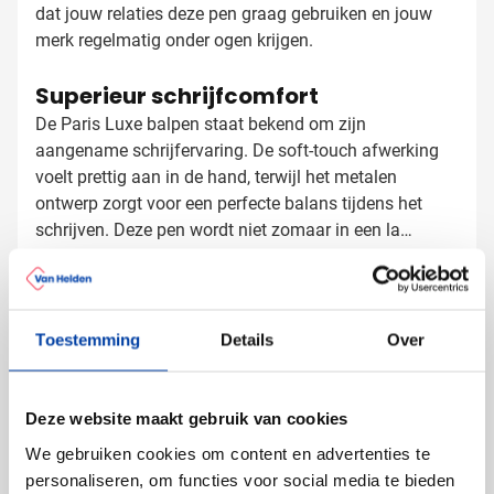
dat jouw relaties deze pen graag gebruiken en jouw
merk regelmatig onder ogen krijgen.
Superieur schrijfcomfort
De Paris Luxe balpen staat bekend om zijn
aangename schrijfervaring. De soft-touch afwerking
voelt prettig aan in de hand, terwijl het metalen
ontwerp zorgt voor een perfecte balans tijdens het
schrijven. Deze pen wordt niet zomaar in een la
gelegd, maar dagelijks gebruikt door jouw relaties,
Balpennen laten bedrukken met logo
waardoor jouw logo voortdurend zichtbaar blijft.
Bij Van Helden Relatiegeschenken zorgen we voor een
professionele bedrukking op jouw Paris Luxe
Toestemming
Details
Over
balpennen:
Met je bedrijfslogo in één of meer kleuren
Deze website maakt gebruik van cookies
Full color bedrukking mogelijk voor maximale
impact
We gebruiken cookies om content en advertenties te
Met een tekst of slogan voor extra brand awareness
personaliseren, om functies voor social media te bieden